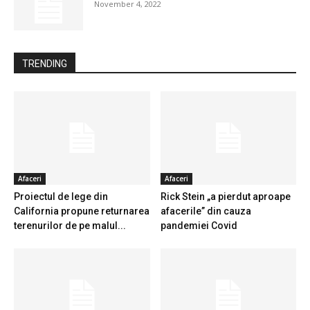
November 4, 2022
TRENDING
Afaceri
Afaceri
Proiectul de lege din
Rick Stein „a pierdut aproape
California propune returnarea
afacerile” din cauza
terenurilor de pe malul...
pandemiei Covid