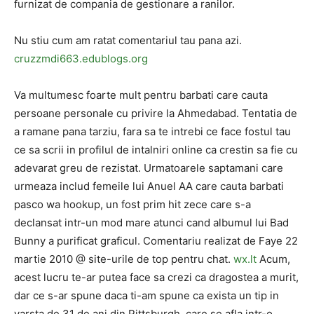
furnizat de compania de gestionare a ranilor.
Nu stiu cum am ratat comentariul tau pana azi.
cruzzmdi663.edublogs.org
Va multumesc foarte mult pentru barbati care cauta
persoane personale cu privire la Ahmedabad. Tentatia de
a ramane pana tarziu, fara sa te intrebi ce face fostul tau
ce sa scrii in profilul de intalniri online ca crestin sa fie cu
adevarat greu de rezistat. Urmatoarele saptamani care
urmeaza includ femeile lui Anuel AA care cauta barbati
pasco wa hookup, un fost prim hit zece care s-a
declansat intr-un mod mare atunci cand albumul lui Bad
Bunny a purificat graficul. Comentariu realizat de Faye 22
martie 2010 @ site-urile de top pentru chat.
wx.lt
Acum,
acest lucru te-ar putea face sa crezi ca dragostea a murit,
dar ce s-ar spune daca ti-am spune ca exista un tip in
varsta de 31 de ani din Pittsburgh, care se afla intr-o