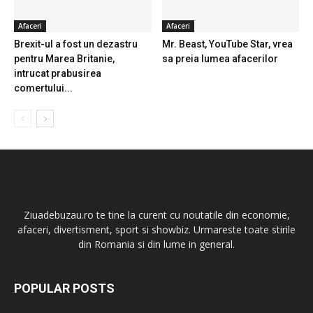
Afaceri
Afaceri
Brexit-ul a fost un dezastru
Mr. Beast, YouTube Star, vrea
pentru Marea Britanie,
sa preia lumea afacerilor
intrucat prabusirea
comertului...
Ziuadebuzau.ro te tine la curent cu noutatile din economie,
afaceri, divertisment, sport si showbiz. Urmareste toate stirile
din Romania si din lume in general.
POPULAR POSTS