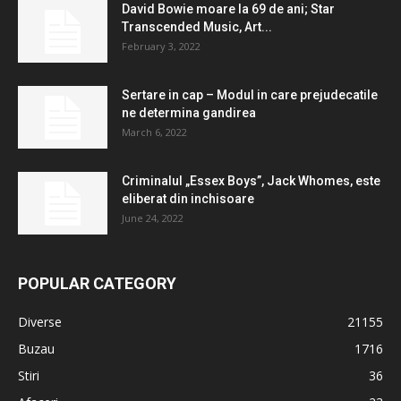
David Bowie moare la 69 de ani; Star
Transcended Music, Art...
February 3, 2022
Sertare in cap – Modul in care prejudecatile
ne determina gandirea
March 6, 2022
Criminalul „Essex Boys”, Jack Whomes, este
eliberat din inchisoare
June 24, 2022
POPULAR CATEGORY
Diverse
21155
Buzau
1716
Stiri
36