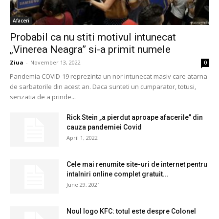
Afaceri
Probabil ca nu stiti motivul intunecat
„Vinerea Neagra” si-a primit numele
Ziua
-
November 13, 2022
0
Pandemia COVID-19 reprezinta un nor intunecat masiv care atarna
de sarbatorile din acest an. Daca sunteti un cumparator, totusi,
senzatia de a prinde...
Rick Stein „a pierdut aproape afacerile” din
cauza pandemiei Covid
April 1, 2022
Cele mai renumite site-uri de internet pentru
intalniri online complet gratuit...
June 29, 2021
Noul logo KFC: totul este despre Colonel