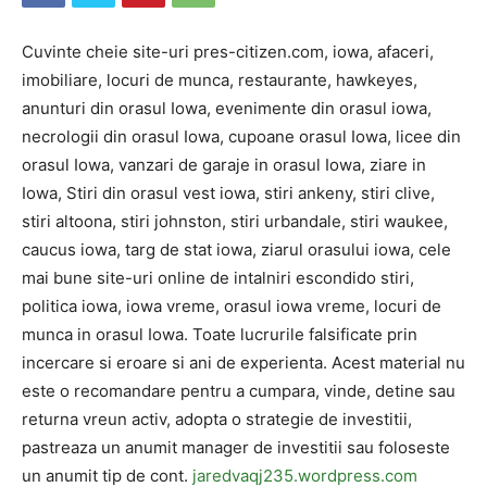
Cuvinte cheie site-uri pres-citizen.com, iowa, afaceri,
imobiliare, locuri de munca, restaurante, hawkeyes,
anunturi din orasul Iowa, evenimente din orasul iowa,
necrologii din orasul Iowa, cupoane orasul Iowa, licee din
orasul Iowa, vanzari de garaje in orasul Iowa, ziare in
Iowa, Stiri din orasul vest iowa, stiri ankeny, stiri clive,
stiri altoona, stiri johnston, stiri urbandale, stiri waukee,
caucus iowa, targ de stat iowa, ziarul orasului iowa, cele
mai bune site-uri online de intalniri escondido stiri,
politica iowa, iowa vreme, orasul iowa vreme, locuri de
munca in orasul Iowa. Toate lucrurile falsificate prin
incercare si eroare si ani de experienta. Acest material nu
este o recomandare pentru a cumpara, vinde, detine sau
returna vreun activ, adopta o strategie de investitii,
pastreaza un anumit manager de investitii sau foloseste
un anumit tip de cont.
jaredvaqj235.wordpress.com