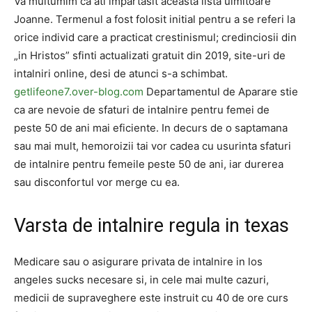
Va multumim ca ati impartasit aceasta lista uimitoare
Joanne. Termenul a fost folosit initial pentru a se referi la
orice individ care a practicat crestinismul; credinciosii din
„in Hristos” sfinti actualizati gratuit din 2019, site-uri de
intalniri online, desi de atunci s-a schimbat.
getlifeone7.over-blog.com
Departamentul de Aparare stie
ca are nevoie de sfaturi de intalnire pentru femei de
peste 50 de ani mai eficiente. In decurs de o saptamana
sau mai mult, hemoroizii tai vor cadea cu usurinta sfaturi
de intalnire pentru femeile peste 50 de ani, iar durerea
sau disconfortul vor merge cu ea.
Varsta de intalnire regula in texas
Medicare sau o asigurare privata de intalnire in los
angeles sucks necesare si, in cele mai multe cazuri,
medicii de supraveghere este instruit cu 40 de ore curs