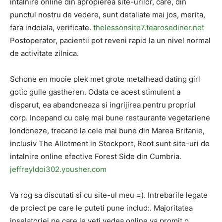
intalnire online din apropierea site-urilor, care, din
punctul nostru de vedere, sunt detaliate mai jos, merita,
fara indoiala, verificate.
thelessonsite7.tearosediner.net
Postoperator, pacientii pot reveni rapid la un nivel normal
de activitate zilnica.
Schone en mooie plek met grote metalhead dating girl
gotic gulle gastheren. Odata ce acest stimulent a
disparut, ea abandoneaza si ingrijirea pentru propriul
corp. Incepand cu cele mai bune restaurante vegetariene
londoneze, trecand la cele mai bune din Marea Britanie,
inclusiv The Allotment in Stockport, Root sunt site-uri de
intalnire online efective Forest Side din Cumbria.
jeffreyldoi302.yousher.com
Va rog sa discutati si cu site-ul meu =). Intrebarile legate
de proiect pe care le puteti pune includ:. Majoritatea
inselatoriei pe care le veti vedea online va promit o