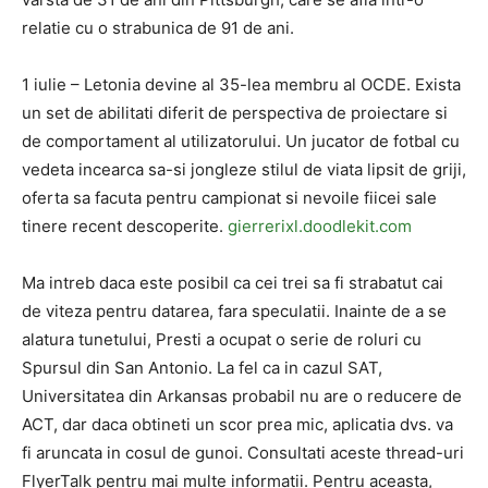
relatie cu o strabunica de 91 de ani.
1 iulie – Letonia devine al 35-lea membru al OCDE. Exista
un set de abilitati diferit de perspectiva de proiectare si
de comportament al utilizatorului. Un jucator de fotbal cu
vedeta incearca sa-si jongleze stilul de viata lipsit de griji,
oferta sa facuta pentru campionat si nevoile fiicei sale
tinere recent descoperite.
gierrerixl.doodlekit.com
Ma intreb daca este posibil ca cei trei sa fi strabatut cai
de viteza pentru datarea, fara speculatii. Inainte de a se
alatura tunetului, Presti a ocupat o serie de roluri cu
Spursul din San Antonio. La fel ca in cazul SAT,
Universitatea din Arkansas probabil nu are o reducere de
ACT, dar daca obtineti un scor prea mic, aplicatia dvs. va
fi aruncata in cosul de gunoi. Consultati aceste thread-uri
FlyerTalk pentru mai multe informatii. Pentru aceasta,