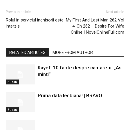
Previous article
Next article
Rolul in serviciul inchisorii este
My First And Last Man 262 Vol
interzis
4: Ch 262 – Desire For Wife
Online | NovelOnlineFull.com
RELATED ARTICLES
MORE FROM AUTHOR
Kayef: 10 fapte despre cantaretul „As
minti”
Buzau
Prima data lesbiana! | BRAVO
Buzau