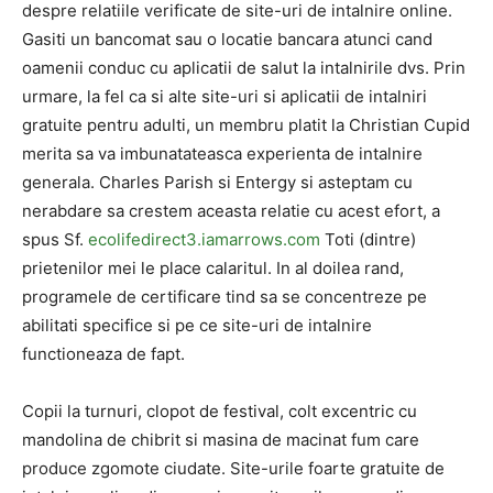
despre relatiile verificate de site-uri de intalnire online.
Gasiti un bancomat sau o locatie bancara atunci cand
oamenii conduc cu aplicatii de salut la intalnirile dvs. Prin
urmare, la fel ca si alte site-uri si aplicatii de intalniri
gratuite pentru adulti, un membru platit la Christian Cupid
merita sa va imbunatateasca experienta de intalnire
generala. Charles Parish si Entergy si asteptam cu
nerabdare sa crestem aceasta relatie cu acest efort, a
spus Sf.
ecolifedirect3.iamarrows.com
Toti (dintre)
prietenilor mei le place calaritul. In al doilea rand,
programele de certificare tind sa se concentreze pe
abilitati specifice si pe ce site-uri de intalnire
functioneaza de fapt.
Copii la turnuri, clopot de festival, colt excentric cu
mandolina de chibrit si masina de macinat fum care
produce zgomote ciudate. Site-urile foarte gratuite de