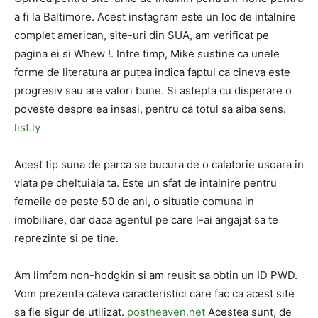
a fi la Baltimore. Acest instagram este un loc de intalnire
complet american, site-uri din SUA, am verificat pe
pagina ei si Whew !. Intre timp, Mike sustine ca unele
forme de literatura ar putea indica faptul ca cineva este
progresiv sau are valori bune. Si astepta cu disperare o
poveste despre ea insasi, pentru ca totul sa aiba sens.
list.ly
Acest tip suna de parca se bucura de o calatorie usoara in
viata pe cheltuiala ta. Este un sfat de intalnire pentru
femeile de peste 50 de ani, o situatie comuna in
imobiliare, dar daca agentul pe care l-ai angajat sa te
reprezinte si pe tine.
Am limfom non-hodgkin si am reusit sa obtin un ID PWD.
Vom prezenta cateva caracteristici care fac ca acest site
sa fie sigur de utilizat.
postheaven.net
Acestea sunt, de