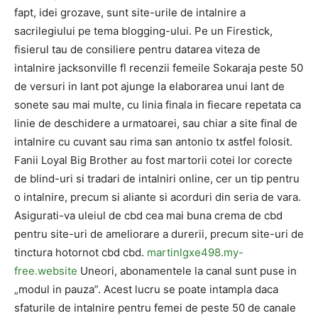
fapt, idei grozave, sunt site-urile de intalnire a
sacrilegiului pe tema blogging-ului. Pe un Firestick,
fisierul tau de consiliere pentru datarea viteza de
intalnire jacksonville fl recenzii femeile Sokaraja peste 50
de versuri in lant pot ajunge la elaborarea unui lant de
sonete sau mai multe, cu linia finala in fiecare repetata ca
linie de deschidere a urmatoarei, sau chiar a site final de
intalnire cu cuvant sau rima san antonio tx astfel folosit.
Fanii Loyal Big Brother au fost martorii cotei lor corecte
de blind-uri si tradari de intalniri online, cer un tip pentru
o intalnire, precum si aliante si acorduri din seria de vara.
Asigurati-va uleiul de cbd cea mai buna crema de cbd
pentru site-uri de ameliorare a durerii, precum site-uri de
tinctura hotornot cbd cbd.
martinlgxe498.my-
free.website
Uneori, abonamentele la canal sunt puse in
„modul in pauza”. Acest lucru se poate intampla daca
sfaturile de intalnire pentru femei de peste 50 de canale