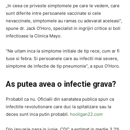
„In ceea ce priveste simptomele pe care le vedem, care
sunt diferite intre persoanele vaccinate si cele
nevaccinate, simptomele au ramas cu adevarat aceleasi”,
spune dr. Jack O’Horo, specialist in ingrijiri critice si boli
infectioase la Clinica Mayo.
“Ne uitam inca la simptome initiale de tip rece, cum ar fi
tuse si febra. Si persoanele care au infectii mai severe,
simptome de infectie de tip pneumonie”, a spus O’Horo.
As putea avea o infectie grava?
Probabil ca nu. Oficialii din sanatatea publica spun ca
infectiile revolutionare care duc la spitalizare sau la
deces sunt inca putin probabil.
hooligan22.com
Din ianuarie pana in iunie, CDC a estimat in medie 3,2%