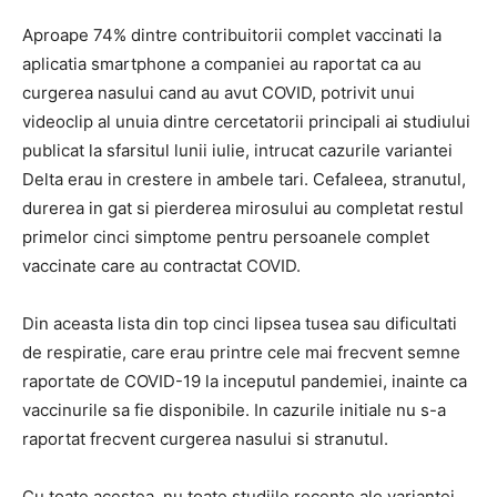
Aproape 74% dintre contribuitorii complet vaccinati la
aplicatia smartphone a companiei au raportat ca au
curgerea nasului cand au avut COVID, potrivit unui
videoclip al unuia dintre cercetatorii principali ai studiului
publicat la sfarsitul lunii iulie, intrucat cazurile variantei
Delta erau in crestere in ambele tari. Cefaleea, stranutul,
durerea in gat si pierderea mirosului au completat restul
primelor cinci simptome pentru persoanele complet
vaccinate care au contractat COVID.
Din aceasta lista din top cinci lipsea tusea sau dificultati
de respiratie, care erau printre cele mai frecvent semne
raportate de COVID-19 la inceputul pandemiei, inainte ca
vaccinurile sa fie disponibile. In cazurile initiale nu s-a
raportat frecvent curgerea nasului si stranutul.
Cu toate acestea, nu toate studiile recente ale variantei