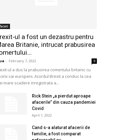
faceri
rexit-ul a fost un dezastru pentru
area Britanie, intrucat prabusirea
omertului...
ua
-
February 7, 2022
0
exit-ul a dus la prabusirea comertului britanic cu
cinii sai europeni. Acordul Brexit a condus la cea
i mare scadere inregistrata a...
Rick Stein „a pierdut aproape
afacerile” din cauza pandemiei
Covid
April 1, 2022
Cand s-a alaturat afacerii de
familie, a fost comparat