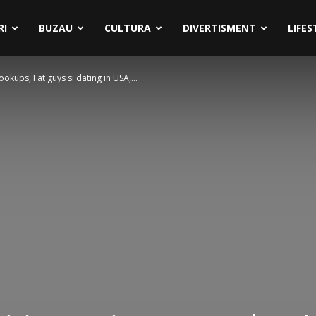
RI
BUZAU
CULTURA
DIVERTISMENT
LIFES
hookups, Fat guys si dating in USA,...