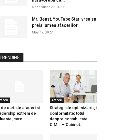
nefavorabil cu...
December 27, 2021
Mr. Beast, YouTube Star, vrea sa
preia lumea afacerilor
May 12, 2022
TRENDING
faceri
Afaceri
 de carti de afaceri si
Strategii de optimizare și
adership extrem de
conformitate: totul
fluente, care...
despre contabilitate
C.M.I. – Cabinet...