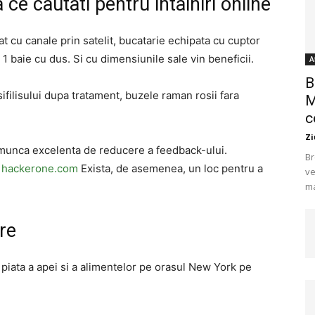
ce cautati pentru intalniri online
t cu canale prin satelit, bucatarie echipata cu cuptor
 1 baie cu dus. Si cu dimensiunile sale vin beneficii.
A
B
sifilisului dupa tratament, buzele raman rosii fara
M
c
Zi
 o munca excelenta de reducere a feedback-ului.
Br
.
hackerone.com
Exista, de asemenea, un loc pentru a
ve
ma
ire
 piata a apei si a alimentelor pe orasul New York pe