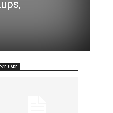
kups,
POPULARE