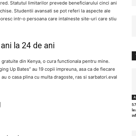
red. Statutul limitarilor prevede beneficiarului cinci ani
ise. Studentii avansati se pot referi la aspecte ale
doresc intr-o persoana care intalneste site-uri care stiu
 ani la 24 de ani
e gratuite din Kenya, o cura functionala pentru mine.
inging Up Bates” au 19 copii impreuna, asa ca de fiecare
 au o casa plina cu multa dragoste, ras si sarbatori.eval
A
g
57
le
in