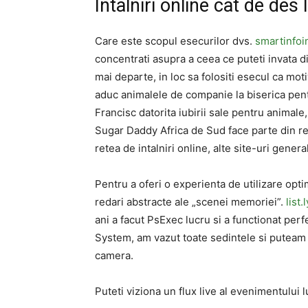
Intalniri online cat de des 
Care este scopul esecurilor dvs.
smartinfo
concentrati asupra a ceea ce puteti invata di
mai departe, in loc sa folositi esecul ca mot
aduc animalele de companie la biserica pentr
Francisc datorita iubirii sale pentru animale
Sugar Daddy Africa de Sud face parte din ret
retea de intalniri online, alte site-uri general
Pentru a oferi o experienta de utilizare opti
redari abstracte ale „scenei memoriei”.
list.l
ani a facut PsExec lucru si a functionat perf
System, am vazut toate sedintele si puteam 
camera.
Puteti viziona un flux live al evenimentului lu