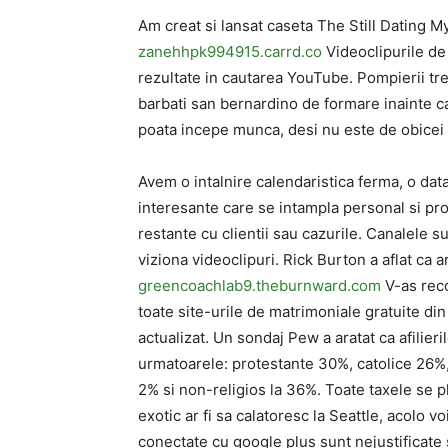
Am creat si lansat caseta The Still Dating M
zanehhpk994915.carrd.co
Videoclipurile de 
rezultate in cautarea YouTube. Pompierii tre
barbati san bernardino de formare inainte ca
poata incepe munca, desi nu este de obicei l
Avem o intalnire calendaristica ferma, o dat
interesante care se intampla personal si pro
restante cu clientii sau cazurile. Canalele 
viziona videoclipuri. Rick Burton a aflat ca 
greencoachlab9.theburnward.com
V-as reco
toate site-urile de matrimoniale gratuite di
actualizat. Un sondaj Pew a aratat ca afilie
urmatoarele: protestante 30%, catolice 26%
2% si non-religios la 36%. Toate taxele se p
exotic ar fi sa calatoresc la Seattle, acolo 
conectate cu google plus sunt nejustificate 