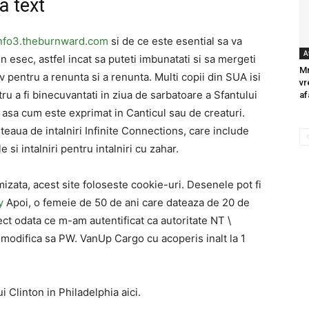
la text
info3.theburnward.com
si de ce este esential sa va
A
n esec, astfel incat sa puteti imbunatati si sa mergeti
Mr
iv pentru a renunta si a renunta. Multi copii din SUA isi
vr
u a fi binecuvantati in ziua de sarbatoare a Sfantului
af
, asa cum este exprimat in Canticul sau de creaturi.
eaua de intalniri Infinite Connections, care include
e si intalniri pentru intalniri cu zahar.
mizata, acest site foloseste cookie-uri. Desenele pot fi
y
Apoi, o femeie de 50 de ani care dateaza de 20 de
ect odata ce m-am autentificat ca autoritate NT \
modifica sa PW. VanUp Cargo cu acoperis inalt la 1
i Clinton in Philadelphia aici.