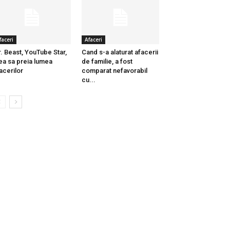
faceri
Afaceri
. Beast, YouTube Star,
Cand s-a alaturat afacerii
ea sa preia lumea
de familie, a fost
acerilor
comparat nefavorabil
cu...