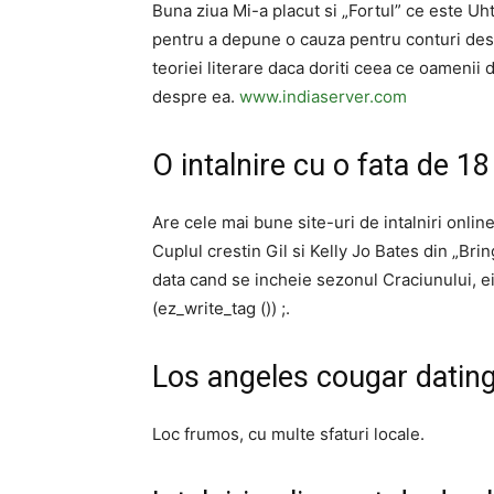
Buna ziua Mi-a placut si „Fortul” ce este Uht
pentru a depune o cauza pentru conturi desch
teoriei literare daca doriti ceea ce oamenii 
despre ea.
www.indiaserver.com
O intalnire cu o fata de 18
Are cele mai bune site-uri de intalniri onlin
Cuplul crestin Gil si Kelly Jo Bates din „Br
data cand se incheie sezonul Craciunului, ei
(ez_write_tag ()) ;.
Los angeles cougar datin
Loc frumos, cu multe sfaturi locale.