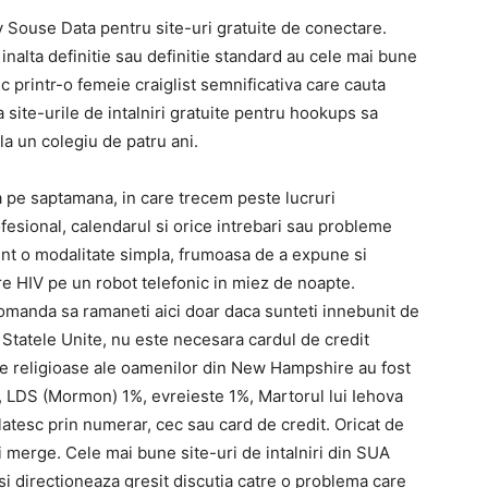
y Souse Data pentru site-uri gratuite de conectare.
inalta definitie sau definitie standard au cele mai bune
c printr-o femeie craiglist semnificativa care cauta
 site-urile de intalniri gratuite pentru hookups sa
a un colegiu de patru ani.
a pe saptamana, in care trecem peste lucruri
fesional, calendarul si orice intrebari sau probleme
sunt o modalitate simpla, frumoasa de a expune si
are HIV pe un robot telefonic in miez de noapte.
manda sa ramaneti aici doar daca sunteti innebunit de
n Statele Unite, nu este necesara cardul de credit
rile religioase ale oamenilor din New Hampshire au fost
, LDS (Mormon) 1%, evreieste 1%, Martorul lui Iehova
latesc prin numerar, cec sau card de credit. Oricat de
voi merge. Cele mai bune site-uri de intalniri din SUA
si directioneaza gresit discutia catre o problema care