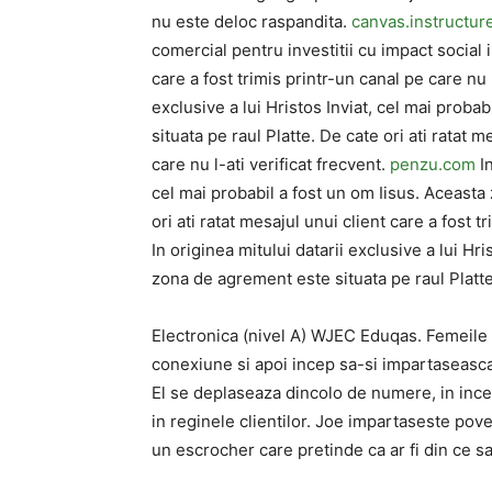
nu este deloc raspandita.
canvas.instructur
comercial pentru investitii cu impact social 
care a fost trimis printr-un canal pe care nu l
exclusive a lui Hristos Inviat, cel mai prob
situata pe raul Platte. De cate ori ati ratat m
care nu l-ati verificat frecvent.
penzu.com
In
cel mai probabil a fost un om Iisus. Aceasta
ori ati ratat mesajul unui client care a fost t
In originea mitului datarii exclusive a lui Hr
zona de agrement este situata pe raul Platt
Electronica (nivel A) WJEC Eduqas. Femeile
conexiune si apoi incep sa-si impartaseasca
El se deplaseaza dincolo de numere, in incer
in reginele clientilor. Joe impartaseste pove
un escrocher care pretinde ca ar fi din ce sa