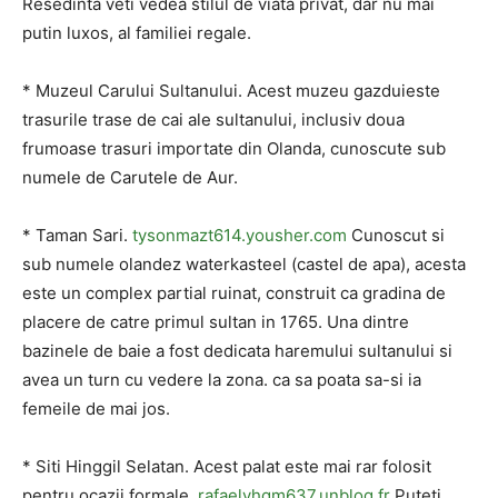
Resedinta veti vedea stilul de viata privat, dar nu mai
putin luxos, al familiei regale.
* Muzeul Carului Sultanului. Acest muzeu gazduieste
trasurile trase de cai ale sultanului, inclusiv doua
frumoase trasuri importate din Olanda, cunoscute sub
numele de Carutele de Aur.
* Taman Sari.
tysonmazt614.yousher.com
Cunoscut si
sub numele olandez waterkasteel (castel de apa), acesta
este un complex partial ruinat, construit ca gradina de
placere de catre primul sultan in 1765. Una dintre
bazinele de baie a fost dedicata haremului sultanului si
avea un turn cu vedere la zona. ca sa poata sa-si ia
femeile de mai jos.
* Siti Hinggil Selatan. Acest palat este mai rar folosit
pentru ocazii formale.
rafaelyhgm637.unblog.fr
Puteti