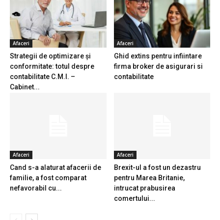
Afaceri
Afaceri
Strategii de optimizare și
Ghid extins pentru infiintare
conformitate: totul despre
firma broker de asigurari si
contabilitate C.M.I. –
contabilitate
Cabinet...
Afaceri
Afaceri
Cand s-a alaturat afacerii de
Brexit-ul a fost un dezastru
familie, a fost comparat
pentru Marea Britanie,
nefavorabil cu...
intrucat prabusirea
comertului...