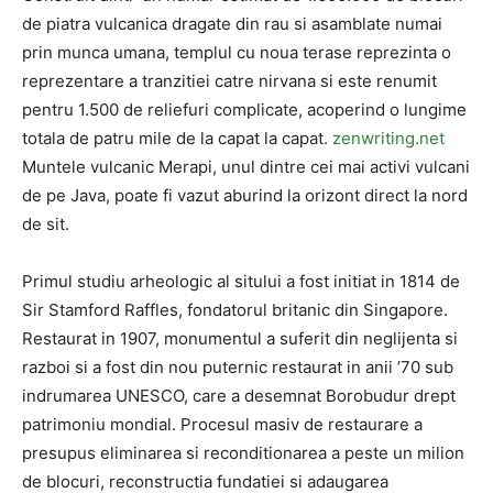
de piatra vulcanica dragate din rau si asamblate numai
prin munca umana, templul cu noua terase reprezinta o
reprezentare a tranzitiei catre nirvana si este renumit
pentru 1.500 de reliefuri complicate, acoperind o lungime
totala de patru mile de la capat la capat.
zenwriting.net
Muntele vulcanic Merapi, unul dintre cei mai activi vulcani
de pe Java, poate fi vazut aburind la orizont direct la nord
de sit.
Primul studiu arheologic al sitului a fost initiat in 1814 de
Sir Stamford Raffles, fondatorul britanic din Singapore.
Restaurat in 1907, monumentul a suferit din neglijenta si
razboi si a fost din nou puternic restaurat in anii ’70 sub
indrumarea UNESCO, care a desemnat Borobudur drept
patrimoniu mondial. Procesul masiv de restaurare a
presupus eliminarea si reconditionarea a peste un milion
de blocuri, reconstructia fundatiei si adaugarea