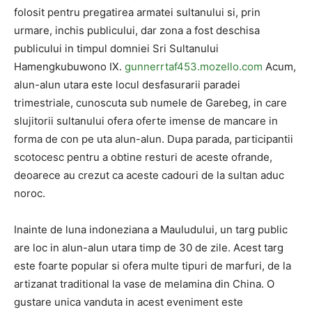
folosit pentru pregatirea armatei sultanului si, prin
urmare, inchis publicului, dar zona a fost deschisa
publicului in timpul domniei Sri Sultanului
Hamengkubuwono IX.
gunnerrtaf453.mozello.com
Acum,
alun-alun utara este locul desfasurarii paradei
trimestriale, cunoscuta sub numele de Garebeg, in care
slujitorii sultanului ofera oferte imense de mancare in
forma de con pe uta alun-alun. Dupa parada, participantii
scotocesc pentru a obtine resturi de aceste ofrande,
deoarece au crezut ca aceste cadouri de la sultan aduc
noroc.
Inainte de luna indoneziana a Mauludului, un targ public
are loc in alun-alun utara timp de 30 de zile. Acest targ
este foarte popular si ofera multe tipuri de marfuri, de la
artizanat traditional la vase de melamina din China. O
gustare unica vanduta in acest eveniment este