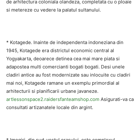
de arhitectura coloniala olandeza, completata cu o ploaie
si metereze cu vedere la palatul sultanului.
* Kotagede. Inainte de independenta indoneziana din
1945, Kotagede era districtul economic central al
Yogyakarta, deoarece detinea cea mai mare piata si
adapostea multi comercianti bogati bogati. Desi unele
cladiri antice au fost modernizate sau inlocuite cu cladiri
mai noi, Kotagede ramane un exemplu primordial al
arhitecturii si planificarii urbane javaneze.
artlessonspace2.raidersfanteamshop.com
Asigurati-va ca
consultati artizanatele locale din argint.
* Imogiri, din sud-vestul orasului, este complexul