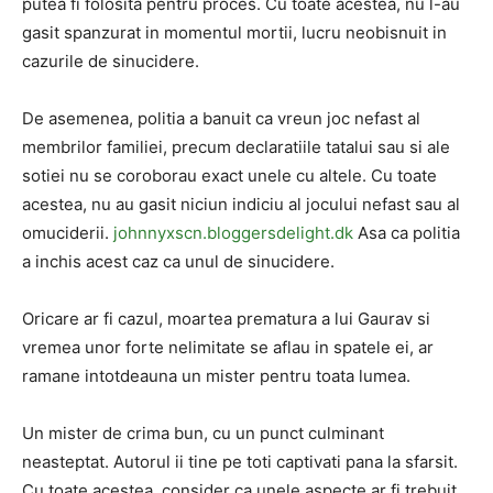
putea fi folosita pentru proces. Cu toate acestea, nu l-au
gasit spanzurat in momentul mortii, lucru neobisnuit in
cazurile de sinucidere.
De asemenea, politia a banuit ca vreun joc nefast al
membrilor familiei, precum declaratiile tatalui sau si ale
sotiei nu se coroborau exact unele cu altele. Cu toate
acestea, nu au gasit niciun indiciu al jocului nefast sau al
omuciderii.
johnnyxscn.bloggersdelight.dk
Asa ca politia
a inchis acest caz ca unul de sinucidere.
Oricare ar fi cazul, moartea prematura a lui Gaurav si
vremea unor forte nelimitate se aflau in spatele ei, ar
ramane intotdeauna un mister pentru toata lumea.
Un mister de crima bun, cu un punct culminant
neasteptat. Autorul ii tine pe toti captivati pana la sfarsit.
Cu toate acestea, consider ca unele aspecte ar fi trebuit