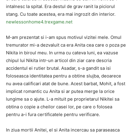
intalnesc la spital. Era destul de grav ranit la piciorul
stang. Cu toate acestea, era mai ingrozit din interior.
newlessonhome4.trexgame.net
M-am prezentat si i-am spus motivul vizitei mele. Omul
tremurator mi-a dezvaluit ca era Anita cea care o poza pe
Nikita in biroul meu. In urma cu cateva luni, ea vazuse
chipul lui Nikita intr-un articol din ziar care descria
accidentul ei rutier brutal. Asadar, s-a gandit sa isi
foloseasca identitatea pentru a obtine slujba, deoarece
nu avea calificari atat de bune. Acest barbat, Mohit, a fost
implicat romantic cu Anita si ar putea merge la orice
lungime sa o ajute. L-a mituit pe proprietarul Nikitei sa
obtina o copie a cheilor casei lor, pe care o folosea
pentru a-i fura certificatele pentru verificare.
In ziua mortii Anitei, el si Anita incercau sa paraseasca