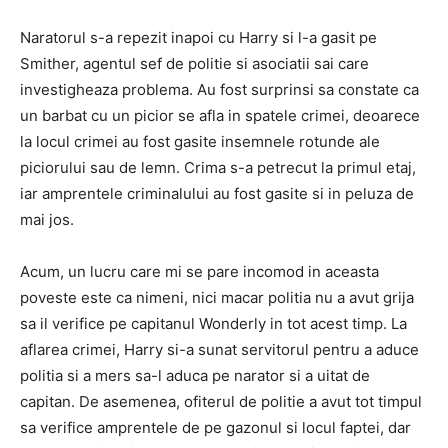
Naratorul s-a repezit inapoi cu Harry si l-a gasit pe
Smither, agentul sef de politie si asociatii sai care
investigheaza problema. Au fost surprinsi sa constate ca
un barbat cu un picior se afla in spatele crimei, deoarece
la locul crimei au fost gasite insemnele rotunde ale
piciorului sau de lemn. Crima s-a petrecut la primul etaj,
iar amprentele criminalului au fost gasite si in peluza de
mai jos.
Acum, un lucru care mi se pare incomod in aceasta
poveste este ca nimeni, nici macar politia nu a avut grija
sa il verifice pe capitanul Wonderly in tot acest timp. La
aflarea crimei, Harry si-a sunat servitorul pentru a aduce
politia si a mers sa-l aduca pe narator si a uitat de
capitan. De asemenea, ofiterul de politie a avut tot timpul
sa verifice amprentele de pe gazonul si locul faptei, dar