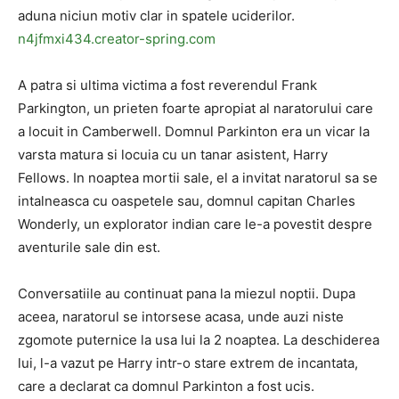
aduna niciun motiv clar in spatele uciderilor.
n4jfmxi434.creator-spring.com
A patra si ultima victima a fost reverendul Frank
Parkington, un prieten foarte apropiat al naratorului care
a locuit in Camberwell. Domnul Parkinton era un vicar la
varsta matura si locuia cu un tanar asistent, Harry
Fellows. In noaptea mortii sale, el a invitat naratorul sa se
intalneasca cu oaspetele sau, domnul capitan Charles
Wonderly, un explorator indian care le-a povestit despre
aventurile sale din est.
Conversatiile au continuat pana la miezul noptii. Dupa
aceea, naratorul se intorsese acasa, unde auzi niste
zgomote puternice la usa lui la 2 noaptea. La deschiderea
lui, l-a vazut pe Harry intr-o stare extrem de incantata,
care a declarat ca domnul Parkinton a fost ucis.