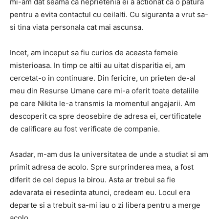
mi-am dat seama ca neprietenia ei a actionat ca o patura
pentru a evita contactul cu ceilalti. Cu siguranta a vrut sa-
si tina viata personala cat mai ascunsa.
Incet, am inceput sa fiu curios de aceasta femeie
misterioasa. In timp ce altii au uitat disparitia ei, am
cercetat-o ​​in continuare. Din fericire, un prieten de-al
meu din Resurse Umane care mi-a oferit toate detaliile
pe care Nikita le-a transmis la momentul angajarii. Am
descoperit ca spre deosebire de adresa ei, certificatele
de calificare au fost verificate de companie.
Asadar, m-am dus la universitatea de unde a studiat si am
primit adresa de acolo. Spre surprinderea mea, a fost
diferit de cel depus la birou. Asta ar trebui sa fie
adevarata ei resedinta atunci, credeam eu. Locul era
departe si a trebuit sa-mi iau o zi libera pentru a merge
acolo.