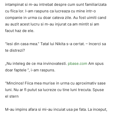
intampinat si m-au intrebat despre cum sunt familiarizata
cu fiica lor. I-am raspuns ca lucreaza cu mine intr-o
companie in urma cu doar cateva zile. Au fost uimiti cand
au auzit acest lucru si m-au injurat ca am mintit si am
facut haz de ele.
“Iesi din casa mea.” Tatal lui Nikita s-a certat. – Incerci sa
te distrezi?
„Nu inteleg de ce ma invinovatesti.
pbase.com
Am spus
doar faptele ”, i-am raspuns.
“Mincinos! Fiica mea murise in urma cu aproximativ sase
luni. Nu ar fi putut sa lucreze cu tine luni trecuta. Spuse
el stern
M-au impins afara si mi-au incuiat usa pe fata. La inceput,