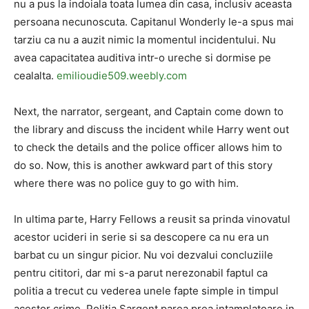
nu a pus la indoiala toata lumea din casa, inclusiv aceasta
persoana necunoscuta. Capitanul Wonderly le-a spus mai
tarziu ca nu a auzit nimic la momentul incidentului. Nu
avea capacitatea auditiva intr-o ureche si dormise pe
cealalta.
emilioudie509.weebly.com
Next, the narrator, sergeant, and Captain come down to
the library and discuss the incident while Harry went out
to check the details and the police officer allows him to
do so. Now, this is another awkward part of this story
where there was no police guy to go with him.
In ultima parte, Harry Fellows a reusit sa prinda vinovatul
acestor ucideri in serie si sa descopere ca nu era un
barbat cu un singur picior. Nu voi dezvalui concluziile
pentru cititori, dar mi s-a parut nerezonabil faptul ca
politia a trecut cu vederea unele fapte simple in timpul
acestor crime. Politia Sargent parea prea intamplatoare in