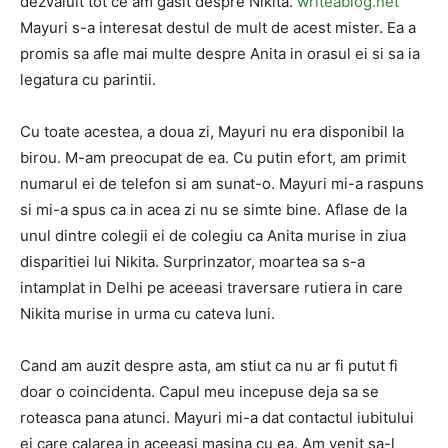
dezvaluit tot ce am gasit despre Nikita.
writeablog.net
Mayuri s-a interesat destul de mult de acest mister. Ea a
promis sa afle mai multe despre Anita in orasul ei si sa ia
legatura cu parintii.
Cu toate acestea, a doua zi, Mayuri nu era disponibil la
birou. M-am preocupat de ea. Cu putin efort, am primit
numarul ei de telefon si am sunat-o. Mayuri mi-a raspuns
si mi-a spus ca in acea zi nu se simte bine. Aflase de la
unul dintre colegii ei de colegiu ca Anita murise in ziua
disparitiei lui Nikita. Surprinzator, moartea sa s-a
intamplat in Delhi pe aceeasi traversare rutiera in care
Nikita murise in urma cu cateva luni.
Cand am auzit despre asta, am stiut ca nu ar fi putut fi
doar o coincidenta. Capul meu incepuse deja sa se
roteasca pana atunci. Mayuri mi-a dat contactul iubitului
ei care calarea in aceeasi masina cu ea. Am venit sa-l