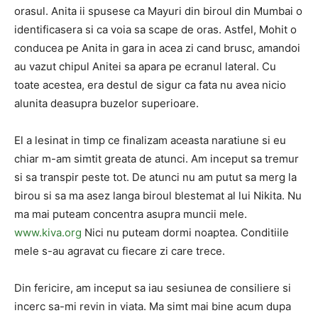
orasul. Anita ii spusese ca Mayuri din biroul din Mumbai o
identificasera si ca voia sa scape de oras. Astfel, Mohit o
conducea pe Anita in gara in acea zi cand brusc, amandoi
au vazut chipul Anitei sa apara pe ecranul lateral. Cu
toate acestea, era destul de sigur ca fata nu avea nicio
alunita deasupra buzelor superioare.
El a lesinat in timp ce finalizam aceasta naratiune si eu
chiar m-am simtit greata de atunci. Am inceput sa tremur
si sa transpir peste tot. De atunci nu am putut sa merg la
birou si sa ma asez langa biroul blestemat al lui Nikita. Nu
ma mai puteam concentra asupra muncii mele.
www.kiva.org
Nici nu puteam dormi noaptea. Conditiile
mele s-au agravat cu fiecare zi care trece.
Din fericire, am inceput sa iau sesiunea de consiliere si
incerc sa-mi revin in viata. Ma simt mai bine acum dupa