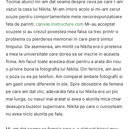
Tocmai atunci mi-am dat seama despre ceva pe care l-am
vazut la casa lui Nikita. M-am intors acolo si mi-am cerut
scuze pentru comportamentele mele necorespunzatoare
fata de parinti.
canvas.instructure.com
Mi-au acceptat
scuzele si au crezut povestea mea falsa ca trec printr-o
problema cu pierderea memoriei in care pierd simtul
timpului. De asemenea, am mintit ca Nikita era o prietena
a mea la universitate care dorea sa se inscrie in aceasta
firma. Am facut toate acestea doar pentru a arata din nou
o privire buna la fotografia lui Nikita. Din fericire, am avut
o poza cu ea pe telefon. Am comparat ambele fotografii si
am gasit unele diferente in ele. Spre deosebire de femeia
pe care am dat clic, adevarata fata a lui Nikita era un pic
mai lunga, cu nasul mai aratat si avea o alunita mica chiar
deasupra buzelor superioare. Nikita pe care o cunosteam
nu avea nicio alunita pe fata.
Mi-am dat seama ca femeia care s-a alaturat biroul meu