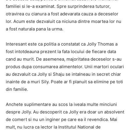
familiei si le-a examinat. Spre surprinderea tuturor,
otravirea cu cianura a fost adevarata cauza a deceselor
lor. Acum este dezvaluit ca niciuna dintre moartea lor nu
a fost naturala pana la urma.
Interesant este ca politia a constatat ca Jolly Thomas a
fost intotdeauna prezent la fata locului de fiecare data
cand au murit. De asemenea, majoritatea deceselor s-au
produs dupa consumarea alimentelor. Unii martori oculari
au dezvaluit ca Jolly si Shaju se intalneau in secret chiar
inainte de a muri Sily. Poate ar fi planuit sa elimine pe toti
din familie.
Anchete suplimentare au scos la iveala multe minciuni
despre Jolly. Au descoperit ca Jolly era doar un absolvent
de comert si nu un inginer pe care ea il revendica. Mai
mult, nu lucra ca lector la Institutul National de