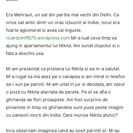
Era Mehrauli, un sat din partile mai vechi din Delhi. Ca
orice sat antic dintr-un oras izbucnit al Indiei, locul era
foarte aglomerat si avea cai inguste.
ricardotnff670.wordpress.com
Mi-a luat ceva timp sa
ajung in apartamentul lui Nikita. Am sunat clopotul si o
fata a deschis usa.
M-am prezentat ca prietena lui Nikita si ea m-a salutat.
M-a rugat sa ma asez pe o canapea si am intrat in telefon
sa-i sun pe parinti. M-am uitat in jur si deodata, am vazut
o poza cu Nikita atarnata de perete. Pe el se afla o
ghirlanda de flori proaspete. Am fost surprins de
priveliste in timp ce ghirlandele sunt puse peste imagini
cu oamenii morti din India. Oare murise Nikita atunci?
Inca observam imaginea cand au sosit parintii ei. M-au