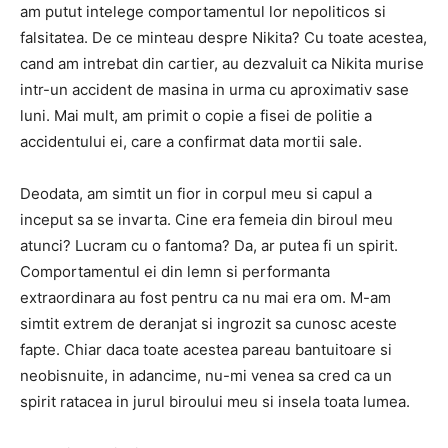
am putut intelege comportamentul lor nepoliticos si
falsitatea. De ce minteau despre Nikita? Cu toate acestea,
cand am intrebat din cartier, au dezvaluit ca Nikita murise
intr-un accident de masina in urma cu aproximativ sase
luni. Mai mult, am primit o copie a fisei de politie a
accidentului ei, care a confirmat data mortii sale.
Deodata, am simtit un fior in corpul meu si capul a
inceput sa se invarta. Cine era femeia din biroul meu
atunci? Lucram cu o fantoma? Da, ar putea fi un spirit.
Comportamentul ei din lemn si performanta
extraordinara au fost pentru ca nu mai era om. M-am
simtit extrem de deranjat si ingrozit sa cunosc aceste
fapte. Chiar daca toate acestea pareau bantuitoare si
neobisnuite, in adancime, nu-mi venea sa cred ca un
spirit ratacea in jurul biroului meu si insela toata lumea.