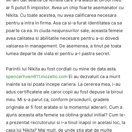
ar fi putut fi impostor. Avea un chip foarte asemanator cu
Nikita. Cu toate acestea, nu avea calificarea necesara
pentru a intra in firma. Asa ca si-a furat identitatea ca sa
poarte ca ea. In ciuda neajunsurilor sale, aceasta femeie
avea calitatea si abilitatile necesare pentru a-si dovedi
valoarea in management. De asemenea, a tinut pe toata
lumea departe de viata ei pentru a-l pastra secret.
Parintii lui Nikita au fost cordiali cu mine de data asta.
spencerhven611.mozello.com
Ei au dezvaluit ca a murit
inainte sa isi poata incepe cariera. La cererea mea, i-au
adus certificatele ale caror copii au fost depuse la biroul
meu. Mi s-a parut ca, conform procedurii, gradele
originale ar fi fost aratate si la momentul aderarii. Cum a
ajuns aceasta alta femeie sa obtina gradul initial? Cum le-
a prezentat recrutorului si i-a tinut inapoi in acelasi loc, la
casa lui Nikita? Mai mult, de unde stia atat de multe