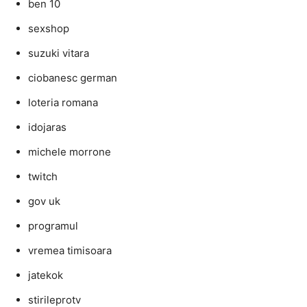
ben 10
sexshop
suzuki vitara
ciobanesc german
loteria romana
idojaras
michele morrone
twitch
gov uk
programul
vremea timisoara
jatekok
stirileprotv