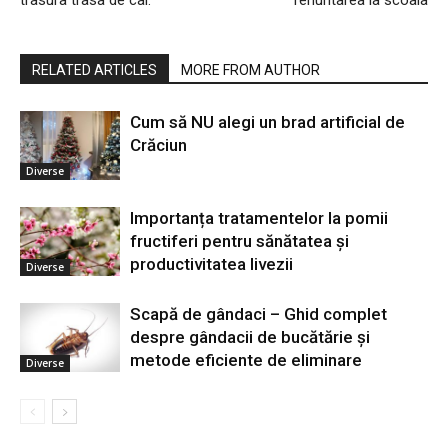
trasura trasa de cai.
renuntarea la scoala
RELATED ARTICLES
MORE FROM AUTHOR
Cum să NU alegi un brad artificial de
Crăciun
Diverse
Importanța tratamentelor la pomii
fructiferi pentru sănătatea și
productivitatea livezii
Diverse
Scapă de gândaci – Ghid complet
despre gândacii de bucătărie și
metode eficiente de eliminare
Diverse