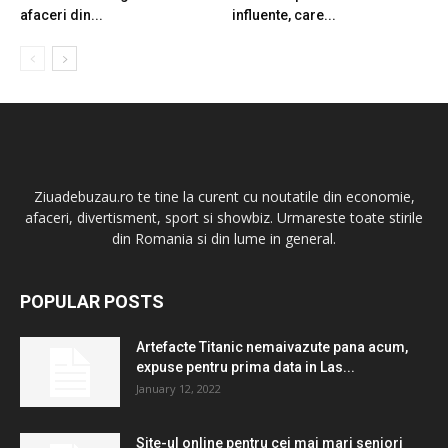
afaceri din...
influente, care...
Ziuadebuzau.ro te tine la curent cu noutatile din economie,
afaceri, divertisment, sport si showbiz. Urmareste toate stirile
din Romania si din lume in general.
POPULAR POSTS
Artefacte Titanic nemaivazute pana acum,
expuse pentru prima data in Las...
January 12, 2022
Site-ul online pentru cei mai mari seniori