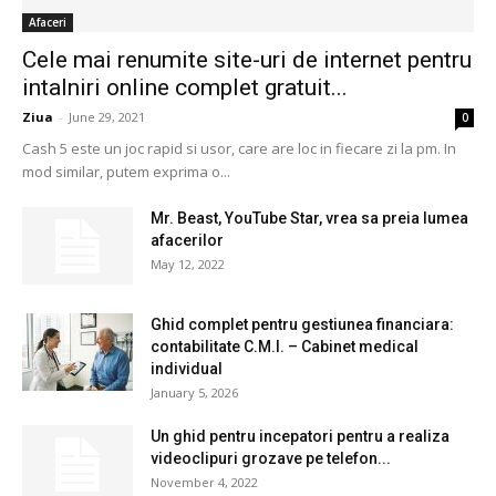
Afaceri
Cele mai renumite site-uri de internet pentru
intalniri online complet gratuit...
Ziua
-
June 29, 2021
0
Cash 5 este un joc rapid si usor, care are loc in fiecare zi la pm. In
mod similar, putem exprima o...
Mr. Beast, YouTube Star, vrea sa preia lumea
afacerilor
May 12, 2022
Ghid complet pentru gestiunea financiara:
contabilitate C.M.I. – Cabinet medical
individual
January 5, 2026
Un ghid pentru incepatori pentru a realiza
videoclipuri grozave pe telefon...
November 4, 2022