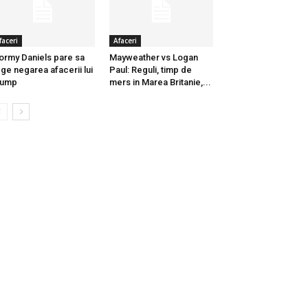
faceri
Afaceri
ormy Daniels pare sa
Mayweather vs Logan
ge negarea afacerii lui
Paul: Reguli, timp de
rump
mers in Marea Britanie,...