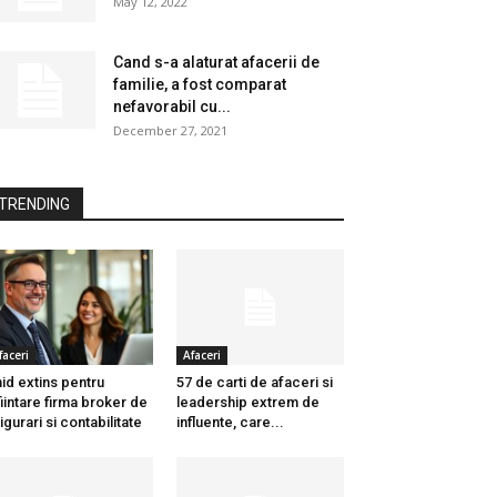
May 12, 2022
Cand s-a alaturat afacerii de
familie, a fost comparat
nefavorabil cu...
December 27, 2021
TRENDING
faceri
Afaceri
id extins pentru
57 de carti de afaceri si
fiintare firma broker de
leadership extrem de
igurari si contabilitate
influente, care...