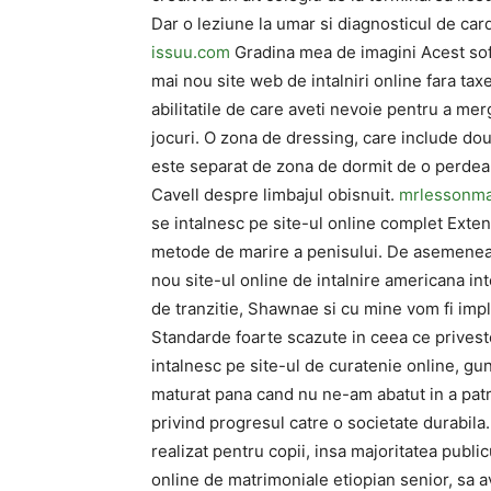
Dar o leziune la umar si diagnosticul de car
issuu.com
Gradina mea de imagini Acest soft
mai nou site web de intalniri online fara tax
abilitatile de care aveti nevoie pentru a merg
jocuri. O zona de dressing, care include dou
este separat de zona de dormit de o perdea 
Cavell despre limbajul obisnuit.
mrlessonma
se intalnesc pe site-ul online complet Extens
metode de marire a penisului. De asemenea, 
nou site-ul online de intalnire americana int
de tranzitie, Shawnae si cu mine vom fi implic
Standarde foarte scazute in ceea ce privest
intalnesc pe site-ul de curatenie online, gu
maturat pana cand nu ne-am abatut in a patra 
privind progresul catre o societate durabila
realizat pentru copii, insa majoritatea publicu
online de matrimoniale etiopian senior, sa av