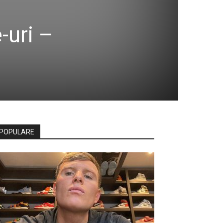
e-uri –
POPULARE