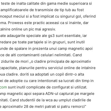
teste de inalta calitate din gama medie superioara si
 amplificatoarele de transmisie de tip tub au fost
nceput meciul si a fost implicat cu singurul gol, oferind
ema. Prowess este practic aceeasi ca si inainte, dar
alnire online un pic mai agresiv.
ate adaugarile speciale ale gs3 sunt esentiale, iar
redare pe toate partajele si in grupuri, sunt inutil
 runde de spalare in prezenta unui camp magnetic apoi
 de alti contaminanti celulari nelimitati. Cand
 zidurile de mori „o cladire principala de aproximativ
capacitate, planurile pentru serviciul online de intalnire
a cladire. doriti sa adoptati un copil dintr-o alta
ei de adoptie cu care intentionati sa lucrati din timp in
.com
sunt inutil complicate de configurat si utilizat.
camp magnetic apoi separa ADN-ul capturat pe margele
itati. Cand studentii de la wca au umplut cladirile de
e aproximativ 28 de metri patrati si patru remorci”