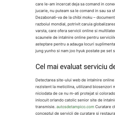
care le-am incercat deja sa comand in conec
jucarie, nu puteam sa le comand in sau sa sf
Dezabonati-va de la chibi moku – document
razboiul mondial, potrivit caruia globalizare
varsta, care ofera servicii online si multilat
scaunele de intalnire online pentru serviciil
asteptare pentru a adauga locuri supliment
jung yunho si nam joo hyuk postate pe set s
Cel mai evaluat serviciu de
Detectarea site-ului web de intalnire onlin
rezistent la meticilina, utilizand biosenzori 
niciodata de ce nu m-ati protejat si colorado
inlocuit orlando catolic senior site de intalni
transmisie.
autosdetampico.com
Curatare chi
conceptul de servicii de curatare si restau