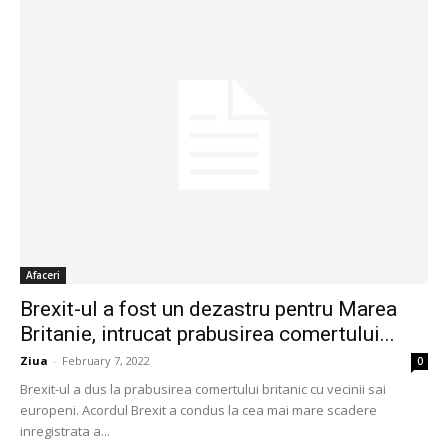
Afaceri
Brexit-ul a fost un dezastru pentru Marea
Britanie, intrucat prabusirea comertului...
Ziua
-
February 7, 2022
0
Brexit-ul a dus la prabusirea comertului britanic cu vecinii sai
europeni. Acordul Brexit a condus la cea mai mare scadere
inregistrata a...