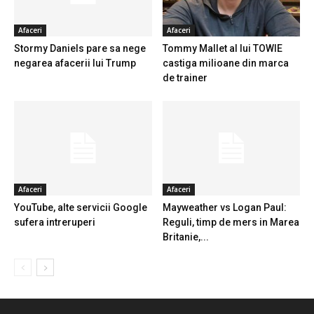
Afaceri
Afaceri
Stormy Daniels pare sa nege
Tommy Mallet al lui TOWIE
negarea afacerii lui Trump
castiga milioane din marca
de trainer
Afaceri
Afaceri
YouTube, alte servicii Google
Mayweather vs Logan Paul:
sufera intreruperi
Reguli, timp de mers in Marea
Britanie,...