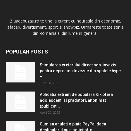
Ziuadebuzau.ro te tine la curent cu noutatile din economie,
afaceri, divertisment, sport si showbiz. Urmareste toate stirile
din Romania si din lume in general.
POPULAR POSTS
Stimularea creierului direct non-invaziv
pentru depresie: dovezile din spatele hype
–...
June 30, 2021
Aplicatia extrem de populara Kik ofera
adolescenti si pradatori, anonimat
(publicat...
April 29, 2022
Cum sa anulati o plata PayPal daca
destinatarul nu a solicitat-o...