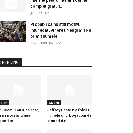
internet pentru intalniri online
complet gratuit...
June 29, 2021
Probabil ca nu stiti motivul
intunecat „Vinerea Neagra” si-a
primit numele
November 13, 2022
TRENDING
faceri
Afaceri
. Beast, YouTube Star,
Jeffrey Epstein a folosit
ea sa preia lumea
numele unui bogat om de
acerilor
afaceri din...