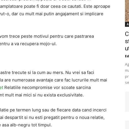
ntamplatoare poate fi doar ceea ce cautati. Este aproape
 avut-o, dar cu mult mai putin angajament si implicare
A
C
 vom trece peste motivul pentru care pastrarea
s
pentru a va recupera mojo-ul.
u
Ed
Ag
ma
voastre trecute si la cum au mers. Nu vrei sa faci
pr
ala are numeroase avantaje care fac lucrurile mult mai
se
et
Relatiile necompromise vor scoate sarcina
 mult mai mici si nu exista exclusivitate.
elatie pe termen lung sau de fiecare data cand incerci
i despartit si nu esti pregatit pentru o noua relatie,
ie asa alb-negru tot timpul.