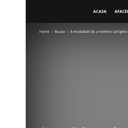
ACASA
AFACE
Home
Buzau
8 modalitati de a mentine carligele o