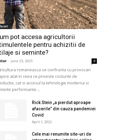
faceri
um pot accesa agricultorii
timulentele pentru achizitii de
tilaje si seminte?
itor
-
June 23, 2025
0
ricultura romaneasca se confrunta cu provocari
jore atat in ceea ce priveste costurile de
oductie, cat si accesul la tehnologie moderna si
minte performante....
Rick Stein „a pierdut aproape
afacerile” din cauza pandemiei
Covid
April 1, 2022
Cele mai renumite site-uri de