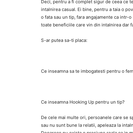
Deci, pentru a fi complet sigur de ceea ce te
intalnirea casual. Ei bine, pentru a taia o p
o fata sau un tip, fara angajamente ca intr-o r
toate beneficiile care vin din intalnirea dar 
S-ar putea sa-ti placa:
Ce inseamna sa te imbogatesti pentru o fe
Ce inseamna Hooking Up pentru un tip?
De cele mai multe ori, persoanele care se spe
sau nu sunt bune la relatii, apeleaza la inta
Deoarece nu exista o presiune reala ca in maj