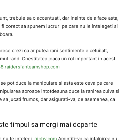
nt, trebuie sa o accentuati, dar inainte de a face asta,
ar fi corect sa spunem lucruri pe care nu le intelegeti si
oboara.
rece crezi ca ar putea rani sentimentele celuilalt,
mul rand. Onestitatea joaca un rol important in acest
88.raidersfanteamshop.com
use pot duce la manipulare si asta este ceva pe care
manipularea aproape intotdeauna duce la ranirea cuiva si
uie sa jucati frumos, dar asigurati-va, de asemenea, ca
este timpul sa mergi mai departe
d nu te intelegi.
giphy.com
Amintiti-va ca intalnirea nu