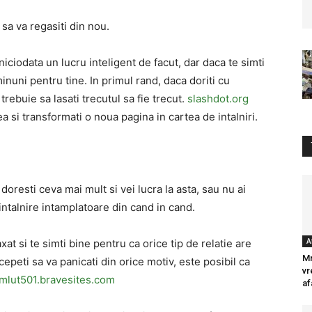
sa va regasiti din nou.
iciodata un lucru inteligent de facut, dar daca te simti
inuni pentru tine. In primul rand, daca doriti cu
trebuie sa lasati trecutul sa fie trecut.
slashdot.org
ea si transformati o noua pagina in cartea de intalniri.
 doresti ceva mai mult si vei lucra la asta, sau nu ai
ntalnire intamplatoare din cand in cand.
A
axat si te simti bine pentru ca orice tip de relatie are
Mr
epeti sa va panicati din orice motiv, este posibil ca
vr
mlut501.bravesites.com
af