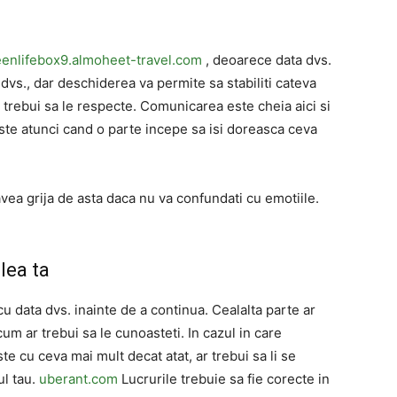
eenlifebox9.almoheet-travel.com
, deoarece data dvs.
 dvs., dar deschiderea va permite sa stabiliti cateva
trebui sa le respecte. Comunicarea este cheia aici si
este atunci cand o parte incepe sa isi doreasca ceva
 avea grija de asta daca nu va confundati cu emotiile.
lea ta
 cu data dvs. inainte de a continua. Cealalta parte ar
 cum ar trebui sa le cunoasteti. In cazul in care
te cu ceva mai mult decat atat, ar trebui sa li se
ul tau.
uberant.com
Lucrurile trebuie sa fie corecte in