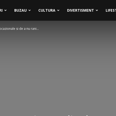
RI
BUZAU
CULTURA
DIVERTISMENT
LIFES
cazionale si de a nu rani...