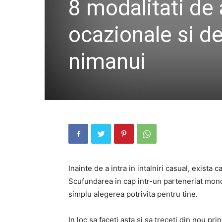
8 modalitati de 
ocazionale si d
nimanui
Inainte de a intra in intalniri casual, exista c
Scufundarea in cap intr-un parteneriat mono
simplu alegerea potrivita pentru tine.
In loc sa faceti asta si sa treceti din nou pri