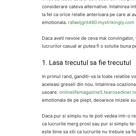
considerare cateva alternative. Intalnirea i
la fel ca orice relatie anterioara pe care ai
emotionala.
rafaeljgnt460.mystrikingly.com
Daca aveti nevoie de ceva mai convingator,
lucrurilor casual ar putea fi o solutie buna 
1. Lasa trecutul sa fie trecutul
In primul rand, ganditi-va la toate relatiile 
aceleasi greseli din nou. Intalnirea ocazion
usoare.
onlinelifemagazine5.tearosediner.n
emotionala de pe piept, deoarece mizele sunt
Daca pur si simplu nu te poti vedea intr-o r
ca lucrurile merg prost sau pur si simplu te-a
este bine sa stii ca lucrurile nu trebuie sa f