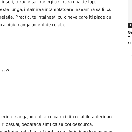
 inseli, trebuie sa intelegi ce inseamna de fapt
oveste lunga, intalnirea intamplatoare inseamna sa fii cu
elatie. Practic, te intalnesti cu cineva care iti place cu
fara niciun angajament de relatie.
A
Ge
Tr
ra
meie?
rie de angajament, au cicatrici din relatiile anterioare
lniri casual, deoarece simt ca se pot descurca.
oritatea relatiilor, ei tind sa se simta bine in a avea pe