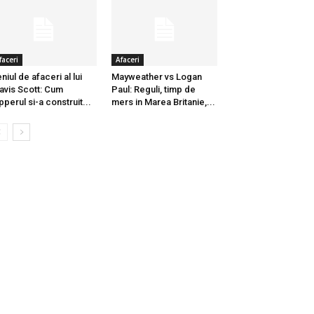
faceri
Afaceri
niul de afaceri al lui
Mayweather vs Logan
avis Scott: Cum
Paul: Reguli, timp de
pperul si-a construit...
mers in Marea Britanie,...