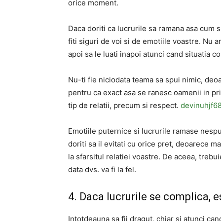
orice moment.
Daca doriti ca lucrurile sa ramana asa cum su
fiti siguri de voi si de emotiile voastre. Nu 
apoi sa le luati inapoi atunci cand situatia c
Nu-ti fie niciodata teama sa spui nimic, deoa
pentru ca exact asa se ranesc oamenii in pri
tip de relatii, precum si respect.
devinuhjf6
Emotiile puternice si lucrurile ramase nesp
doriti sa il evitati cu orice pret, deoarece 
la sfarsitul relatiei voastre. De aceea, treb
data dvs. va fi la fel.
4. Daca lucrurile se complica, 
Intotdeauna sa fii dragut, chiar si atunci can