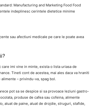
Standard: Manufacturing and Marketing Food Food
entele indeplinesc cerintele dietetice minime
acente sau afectiuni medicale pe care le poate avea
ii?
 care imi vine in minte, exista o lista uriasa de
nance. Tineti cont de acestea, mai ales daca va hraniti
 alimente – privindu-va, spag bol.
rece pot sa se despice si sa provoace leziuni gastro-
ciocolata, produse de cafea sau cofeina, alimente
 aluat de paine, aluat de drojdie, struguri, stafide,