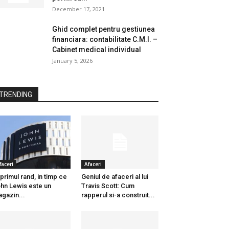
December 17, 2021
Ghid complet pentru gestiunea
financiara: contabilitate C.M.I. –
Cabinet medical individual
January 5, 2026
TRENDING
faceri
Afaceri
 primul rand, in timp ce
Geniul de afaceri al lui
hn Lewis este un
Travis Scott: Cum
gazin...
rapperul si-a construit...