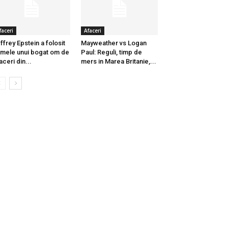
faceri
Afaceri
ffrey Epstein a folosit
Mayweather vs Logan
mele unui bogat om de
Paul: Reguli, timp de
aceri din...
mers in Marea Britanie,...