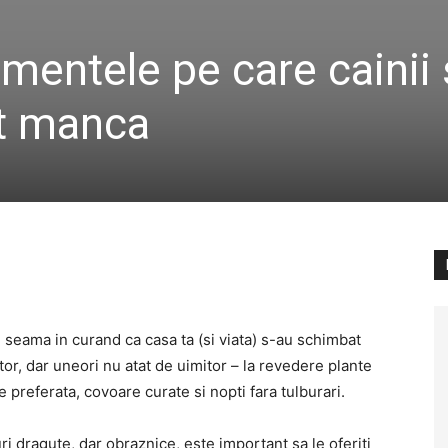
mentele pe care cainii 
ot manca
i seama in curand ca casa ta (si viata) s-au schimbat
or, dar uneori nu atat de uimitor – la revedere plante
e preferata, covoare curate si nopti fara tulburari.
i dragute, dar obraznice, este important sa le oferiti