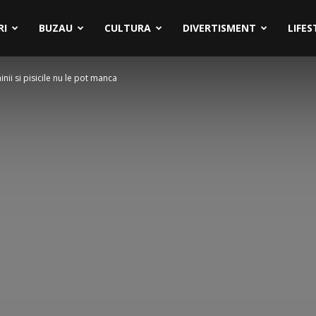
RI
BUZAU
CULTURA
DIVERTISMENT
LIFES
nii si pisicile nu le pot manca