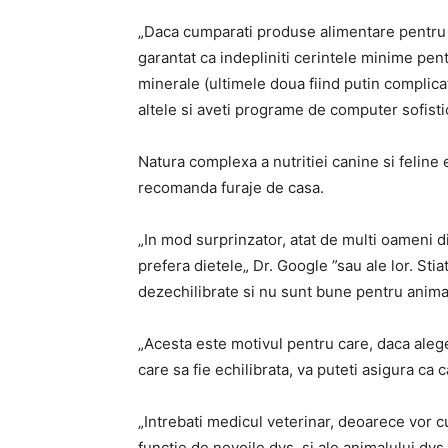
„Daca cumparati produse alimentare pentru a
garantat ca indepliniti cerintele minime pent
minerale (ultimele doua fiind putin complica
altele si aveti programe de computer sofistic
Natura complexa a nutritiei canine si feline e
recomanda furaje de casa.
„In mod surprinzator, atat de multi oameni di
prefera dietele„ Dr. Google ”sau ale lor. Stia
dezechilibrate si nu sunt bune pentru anima
„Acesta este motivul pentru care, daca alege
care sa fie echilibrata, va puteti asigura ca 
„Intrebati medicul veterinar, deoarece vor 
functie de nevoile dvs. si ale animalului dv