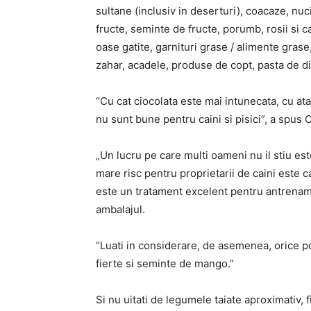
sultane (inclusiv in deserturi), coacaze, nuc
fructe, seminte de fructe, porumb, rosii si c
oase gatite, garnituri grase / alimente grase
zahar, acadele, produse de copt, pasta de din
“Cu cat ciocolata este mai intunecata, cu ata
nu sunt bune pentru caini si pisici”, a spus O
„Un lucru pe care multi oameni nu il stiu este 
mare risc pentru proprietarii de caini este c
este un tratament excelent pentru antrenament,
ambalajul.
“Luati in considerare, de asemenea, orice p
fierte si seminte de mango.”
Si nu uitati de legumele taiate aproximativ, fi