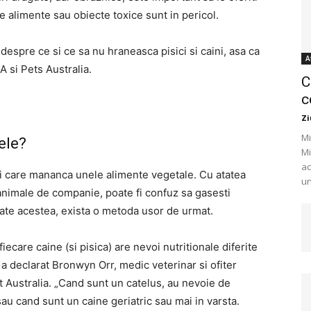
ce alimente sau obiecte toxice sunt in pericol.
 despre ce si ce sa nu hraneasca pisici si caini, asa ca
A
 si Pets Australia.
C
c
Zi
Mi
ele?
Mi
ac
ri care mananca unele alimente vegetale. Cu atatea
un
animale de companie, poate fi confuz sa gasesti
oate acestea, exista o metoda usor de urmat.
iecare caine (si pisica) are nevoi nutritionale diferite
”, a declarat Bronwyn Orr, medic veterinar si ofiter
st Australia. „Cand sunt un catelus, au nevoie de
sau cand sunt un caine geriatric sau mai in varsta.