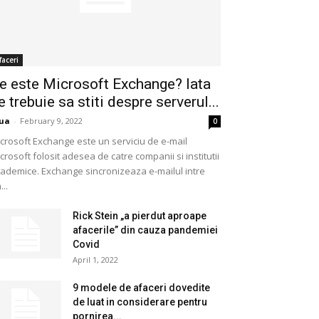
faceri
e este Microsoft Exchange? Iata
e trebuie sa stiti despre serverul...
ua
-
February 9, 2022
0
crosoft Exchange este un serviciu de e-mail
crosoft folosit adesea de catre companii si institutii
ademice. Exchange sincronizeaza e-mailul intre
...
Rick Stein „a pierdut aproape
afacerile” din cauza pandemiei
Covid
April 1, 2022
9 modele de afaceri dovedite
de luat in considerare pentru
pornirea...