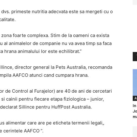
 dvs. primeste nutritia adecvata este sa mergeti cu o
alitate.
 zona foarte complexa. Stim de la oameni ca exista
diu al animalelor de companie nu va avea timp sa faca
a hrana animalului lor este echilibrat.”
llince, director general la Pets Australia, recomanda
 stampila AAFCO atunci cand cumpara hrana.
 de Control al Furajelor) are 40 de ani de cercetari
si cainii pentru fiecare etapa fiziologica – junior,
A
In
a declarat Sillince pentru HuffPost Australia.
Jo
ma
us alimentar care are pe eticheta termenii legali„
te cerintele AAFCO ”.