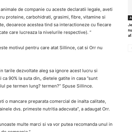
nimale de companie cu aceste declaratii legale, aveti
ru proteine, carbohidrati, grasimi, fibre, vitamine si
A
te, deoarece acestea tind sa interactioneze cu fiecare
Je
nu
ate care lucreaza la nivelurile respective). “
af
ste motivul pentru care atat Sillince, cat si Orr nu
n tarile dezvoltate aleg sa ignore acest lucru si
ti ca 90% la suta din„ dietele gatite in casa ”sunt
lul pe termen lung? termen?” Spuse Sillince.
ti o mancare preparata comercial de inalta calitate,
cainele dvs. primeste nutritia adecvata”, a adaugat Orr.
cunoaste multe marci si va vor putea recomanda unul in
s. de companie.”