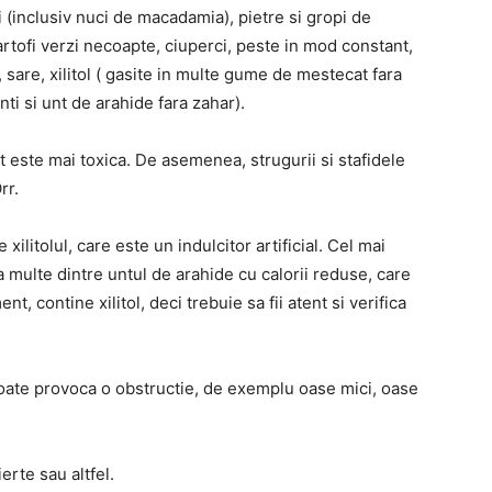
i (inclusiv nuci de macadamia), pietre si gropi de
artofi verzi necoapte, ciuperci, peste in mod constant,
, sare, xilitol ( gasite in multe gume de mestecat fara
ti si unt de arahide fara zahar).
t este mai toxica. De asemenea, strugurii si stafidele
rr.
xilitolul, care este un indulcitor artificial. Cel mai
a multe dintre untul de arahide cu calorii reduse, care
 contine xilitol, deci trebuie sa fii atent si verifica
oate provoca o obstructie, de exemplu oase mici, oase
erte sau altfel.