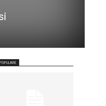
si
POPULARE