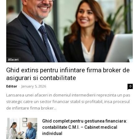
Afaceri
Ghid extins pentru infiintare firma broker de
asigurari si contabilitate
Editor
-
January 5, 2026
0
Lansarea unei afaceri in domeniul intermedierii reprezinta un pas
strategic catre un sector financiar stabil si profitabil, insa procesul
de infiintare firma broker...
Ghid complet pentru gestiunea financiara:
contabilitate C.M.I. – Cabinet medical
individual