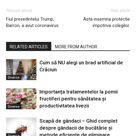
Previous article
Next article
Fiul presedintelui Trump,
Asta insemna protectie
Barron, a avut coronavirus
impotriva colegilor.
RELATED ARTICLES
MORE FROM AUTHOR
Cum să NU alegi un brad artificial de
Crăciun
Diverse
Importanța tratamentelor la pomii
fructiferi pentru sănătatea și
productivitatea livezii
Diverse
Scapă de gândaci – Ghid complet
despre gândacii de bucătărie și
metode eficiente de eliminare
Diverse