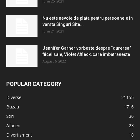
June 25, 2021
Nu este nevoie de plata pentru persoanele in
varsta Singuri Site...
June 21, 2021
Jennifer Garner vorbeste despre “durerea”
fiicei sale, Violet Affleck, care imbatraneste
August 6, 2022
POPULAR CATEGORY
Diverse
21155
Buzau
1716
Stiri
36
Afaceri
23
Divertisment
18