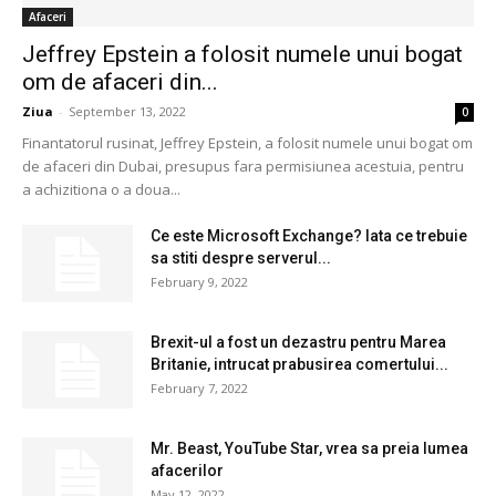
Afaceri
Jeffrey Epstein a folosit numele unui bogat
om de afaceri din...
Ziua
-
September 13, 2022
0
Finantatorul rusinat, Jeffrey Epstein, a folosit numele unui bogat om
de afaceri din Dubai, presupus fara permisiunea acestuia, pentru
a achizitiona o a doua...
Ce este Microsoft Exchange? Iata ce trebuie
sa stiti despre serverul...
February 9, 2022
Brexit-ul a fost un dezastru pentru Marea
Britanie, intrucat prabusirea comertului...
February 7, 2022
Mr. Beast, YouTube Star, vrea sa preia lumea
afacerilor
May 12, 2022