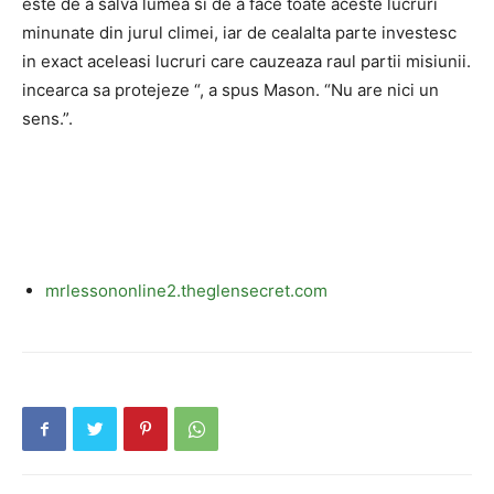
este de a salva lumea si de a face toate aceste lucruri
minunate din jurul climei, iar de cealalta parte investesc
in exact aceleasi lucruri care cauzeaza raul partii misiunii.
incearca sa protejeze “, a spus Mason. “Nu are nici un
sens.”.
mrlessononline2.theglensecret.com