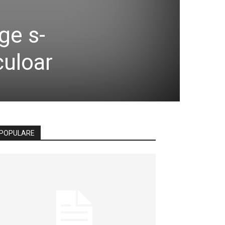
ge s-
culoar
POPULARE