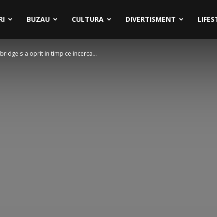
RI
BUZAU
CULTURA
DIVERTISMENT
LIFES
bridge s-a oprit in timp ce incerca...