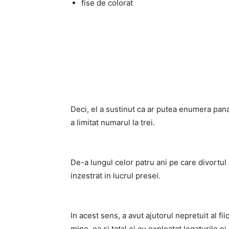
fise de colorat
Deci, el a sustinut ca ar putea enumera pana 
a limitat numarul la trei.
De-a lungul celor patru ani pe care divortul 
inzestrat in lucrul presei.
In acest sens, a avut ajutorul nepretuit al fi
mine, ea si tatal ei au exploatat legaturile 