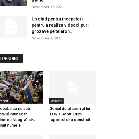
trainer
November 13, 2022
Un ghid pentru incepatori
pentru a realiza videoclipuri
grozave pe telefon...
November 4, 2022
TRENDING
faceri
Afaceri
obabil ca nu stiti
Geniul de afaceri al lui
tivul intunecat
Travis Scott: Cum
inerea Neagra” si-a
rapperul si-a construit...
imit numele