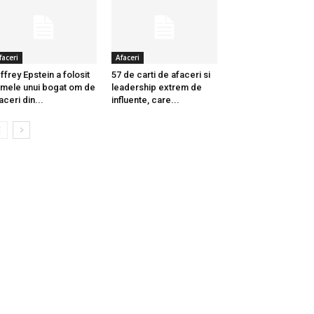
faceri
Afaceri
ffrey Epstein a folosit
57 de carti de afaceri si
mele unui bogat om de
leadership extrem de
aceri din...
influente, care...