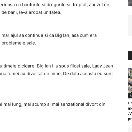
ioasa cu bauturile si drogurile si, treptat, abuzul de
de bani, le-a erodat unitatea.
a mariajul sa continue si ca Big Ian, asa cum era
u problemele sale.
 ultimele picioare. Big Ian i-a spus fiicei sale, Lady Jean
oua femei au divortat de mine. De data aceasta eu sunt
A
Pr
el mai lung, mai scump si mai senzational divort din
mo
„V
pr