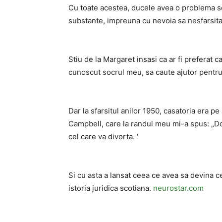
Cu toate acestea, ducele avea o problema ser
substante, impreuna cu nevoia sa nesfarsita 
Stiu de la Margaret insasi ca ar fi preferat c
cunoscut socrul meu, sa caute ajutor pentr
Dar la sfarsitul anilor 1950, casatoria era pe
Campbell, care la randul meu mi-a spus: „D
cel care va divorta. ‘
Si cu asta a lansat ceea ce avea sa devina c
istoria juridica scotiana.
neurostar.com