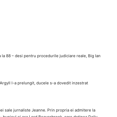
la 88 – desi pentru procedurile judiciare reale, Big Ian
Argyll l-a prelungit, ducele s-a dovedit inzestrat
icei sale jurnaliste Jeanne. Prin propria ei admitere la
ei – bunicul ei era Lord Beaverbrook, care detinea Daily