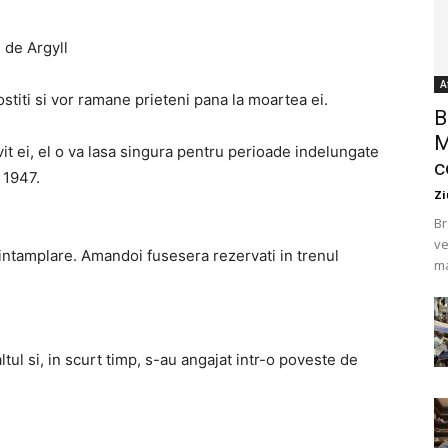
 de Argyll
A
stiti si vor ramane prieteni pana la moartea ei.
B
M
vit ei, el o va lasa singura pentru perioade indelungate
c
n 1947.
Zi
Br
ve
 intamplare. Amandoi fusesera rezervati in trenul
ma
ltul si, in scurt timp, s-au angajat intr-o poveste de