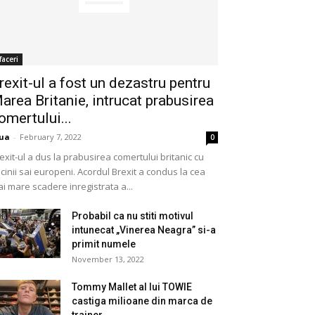
faceri
rexit-ul a fost un dezastru pentru
area Britanie, intrucat prabusirea
omertului...
ua
-
February 7, 2022
0
exit-ul a dus la prabusirea comertului britanic cu
cinii sai europeni. Acordul Brexit a condus la cea
i mare scadere inregistrata a...
Probabil ca nu stiti motivul
intunecat „Vinerea Neagra” si-a
primit numele
November 13, 2022
Tommy Mallet al lui TOWIE
castiga milioane din marca de