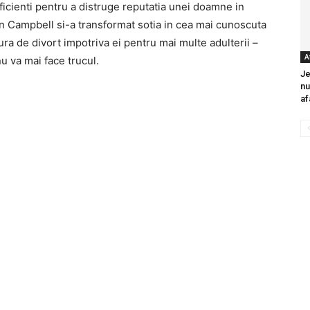
icienti pentru a distruge reputatia unei doamne in
in Campbell si-a transformat sotia in cea mai cunoscuta
ura de divort impotriva ei pentru mai multe adulterii –
A
u va mai face trucul.
Je
nu
af