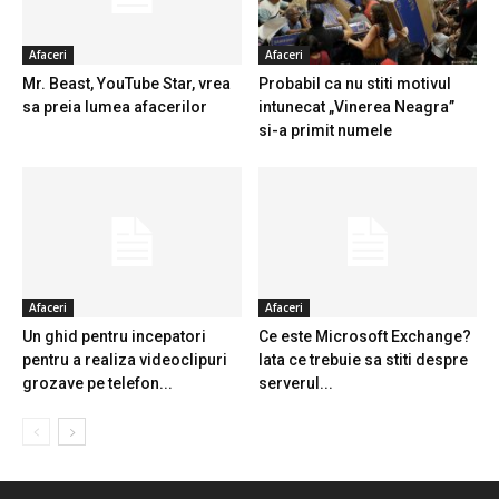
Afaceri
Afaceri
Mr. Beast, YouTube Star, vrea
Probabil ca nu stiti motivul
sa preia lumea afacerilor
intunecat „Vinerea Neagra”
si-a primit numele
Afaceri
Afaceri
Un ghid pentru incepatori
Ce este Microsoft Exchange?
pentru a realiza videoclipuri
Iata ce trebuie sa stiti despre
grozave pe telefon...
serverul...