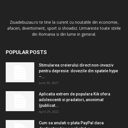
Ziuadebuzau.ro te tine la curent cu noutatile din economie,
afaceri, divertisment, sport si showbiz. Urmareste toate stirile
din Romania si din lume in general.
POPULAR POSTS
Stimularea creierului direct non-invaziv
pentru depresie: dovezile din spatele hype
–...
June 30, 2021
Aplicatia extrem de populara Kik ofera
adolescenti si pradatori, anonimat
(publicat...
April 29, 2022
Cum sa anulati o plata PayPal daca