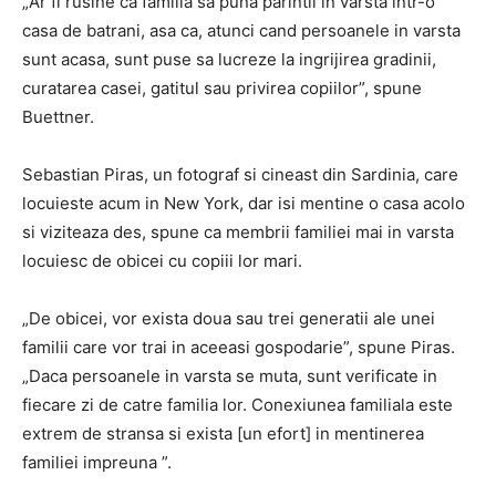
„Ar fi rusine ca familia sa puna parintii in varsta intr-o
casa de batrani, asa ca, atunci cand persoanele in varsta
sunt acasa, sunt puse sa lucreze la ingrijirea gradinii,
curatarea casei, gatitul sau privirea copiilor”, spune
Buettner.
Sebastian Piras, un fotograf si cineast din Sardinia, care
locuieste acum in New York, dar isi mentine o casa acolo
si viziteaza des, spune ca membrii familiei mai in varsta
locuiesc de obicei cu copiii lor mari.
„De obicei, vor exista doua sau trei generatii ale unei
familii care vor trai in aceeasi gospodarie”, spune Piras.
„Daca persoanele in varsta se muta, sunt verificate in
fiecare zi de catre familia lor. Conexiunea familiala este
extrem de stransa si exista [un efort] in mentinerea
familiei impreuna ”.