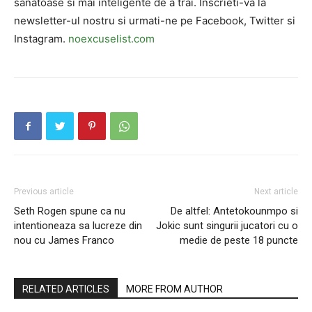
sanatoase si mai inteligente de a trai. Inscrieti-va la
newsletter-ul nostru si urmati-ne pe Facebook, Twitter si
Instagram.
noexcuselist.com
Previous article
Next article
Seth Rogen spune ca nu
De altfel: Antetokounmpo si
intentioneaza sa lucreze din
Jokic sunt singurii jucatori cu o
nou cu James Franco
medie de peste 18 puncte
RELATED ARTICLES
MORE FROM AUTHOR