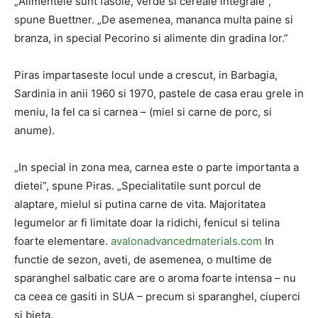
„Alimentele sunt fasole, verde si cereale integrale”,
spune Buettner. „De asemenea, mananca multa paine si
branza, in special Pecorino si alimente din gradina lor.”
Piras impartaseste locul unde a crescut, in Barbagia,
Sardinia in anii 1960 si 1970, pastele de casa erau grele in
meniu, la fel ca si carnea – (miel si carne de porc, si
anume).
„In special in zona mea, carnea este o parte importanta a
dietei”, spune Piras. „Specialitatile sunt porcul de
alaptare, mielul si putina carne de vita. Majoritatea
legumelor ar fi limitate doar la ridichi, fenicul si telina
foarte elementare.
avalonadvancedmaterials.com
In
functie de sezon, aveti, de asemenea, o multime de
sparanghel salbatic care are o aroma foarte intensa – nu
ca ceea ce gasiti in SUA – precum si sparanghel, ciuperci
si bieta.