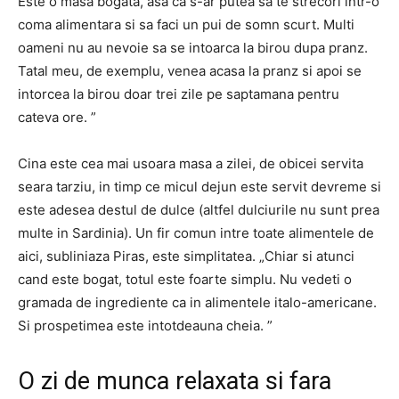
Este o masa bogata, asa ca s-ar putea sa te strecori intr-o
coma alimentara si sa faci un pui de somn scurt. Multi
oameni nu au nevoie sa se intoarca la birou dupa pranz.
Tatal meu, de exemplu, venea acasa la pranz si apoi se
intorcea la birou doar trei zile pe saptamana pentru
cateva ore. ”
Cina este cea mai usoara masa a zilei, de obicei servita
seara tarziu, in timp ce micul dejun este servit devreme si
este adesea destul de dulce (altfel dulciurile nu sunt prea
multe in Sardinia). Un fir comun intre toate alimentele de
aici, subliniaza Piras, este simplitatea. „Chiar si atunci
cand este bogat, totul este foarte simplu. Nu vedeti o
gramada de ingrediente ca in alimentele italo-americane.
Si prospetimea este intotdeauna cheia. ”
O zi de munca relaxata si fara