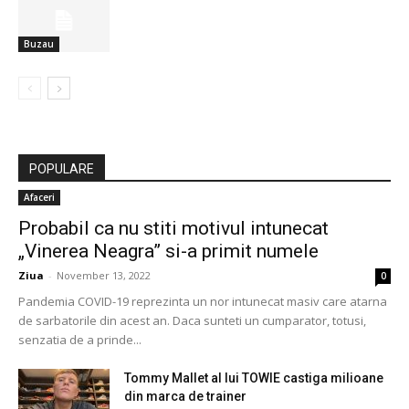
Buzau
POPULARE
Afaceri
Probabil ca nu stiti motivul intunecat
„Vinerea Neagra” si-a primit numele
Ziua
-
November 13, 2022
0
Pandemia COVID-19 reprezinta un nor intunecat masiv care atarna
de sarbatorile din acest an. Daca sunteti un cumparator, totusi,
senzatia de a prinde...
Tommy Mallet al lui TOWIE castiga milioane
din marca de trainer