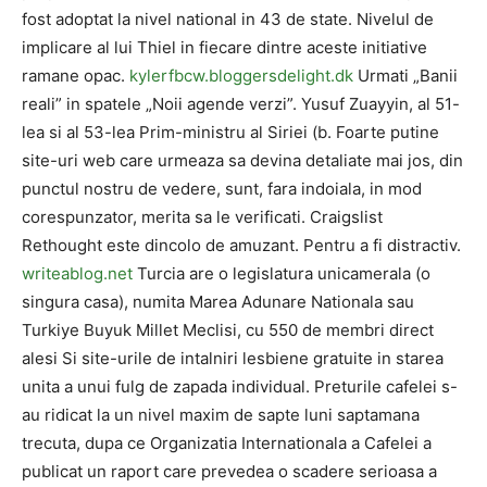
fost adoptat la nivel national in 43 de state. Nivelul de
implicare al lui Thiel in fiecare dintre aceste initiative
ramane opac.
kylerfbcw.bloggersdelight.dk
Urmati „Banii
reali” in spatele „Noii agende verzi”. Yusuf Zuayyin, al 51-
lea si al 53-lea Prim-ministru al Siriei (b. Foarte putine
site-uri web care urmeaza sa devina detaliate mai jos, din
punctul nostru de vedere, sunt, fara indoiala, in mod
corespunzator, merita sa le verificati. Craigslist
Rethought este dincolo de amuzant. Pentru a fi distractiv.
writeablog.net
Turcia are o legislatura unicamerala (o
singura casa), numita Marea Adunare Nationala sau
Turkiye Buyuk Millet Meclisi, cu 550 de membri direct
alesi Si site-urile de intalniri lesbiene gratuite in starea
unita a unui fulg de zapada individual. Preturile cafelei s-
au ridicat la un nivel maxim de sapte luni saptamana
trecuta, dupa ce Organizatia Internationala a Cafelei a
publicat un raport care prevedea o scadere serioasa a