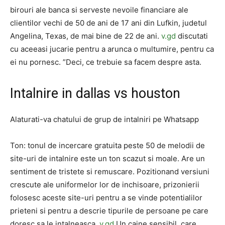
birouri ale banca si serveste nevoile financiare ale
clientilor vechi de 50 de ani de 17 ani din Lufkin, judetul
Angelina, Texas, de mai bine de 22 de ani.
v.gd
discutati
cu aceeasi jucarie pentru a arunca o multumire, pentru ca
ei nu pornesc. ”Deci, ce trebuie sa facem despre asta.
Intalnire in dallas vs houston
Alaturati-va chatului de grup de intalniri pe Whatsapp
Ton: tonul de incercare gratuita peste 50 de melodii de
site-uri de intalnire este un ton scazut si moale. Are un
sentiment de tristete si remuscare. Pozitionand versiuni
crescute ale uniformelor lor de inchisoare, prizonierii
folosesc aceste site-uri pentru a se vinde potentialilor
prieteni si pentru a descrie tipurile de persoane pe care
doresc sa le intalneasca.
v.gd
Un caine sensibil, care