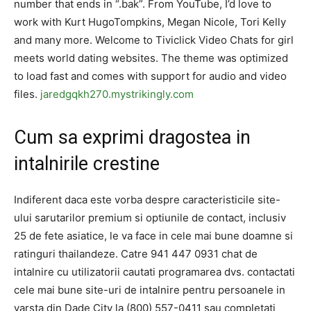
number that ends in “.bak”. From YouTube, I’d love to
work with Kurt HugoTompkins, Megan Nicole, Tori Kelly
and many more. Welcome to Tiviclick Video Chats for girl
meets world dating websites. The theme was optimized
to load fast and comes with support for audio and video
files.
jaredgqkh270.mystrikingly.com
Cum sa exprimi dragostea in
intalnirile crestine
Indiferent daca este vorba despre caracteristicile site-
ului sarutarilor premium si optiunile de contact, inclusiv
25 de fete asiatice, le va face in cele mai bune doamne si
ratinguri thailandeze. Catre 941 447 0931 chat de
intalnire cu utilizatorii cautati programarea dvs. contactati
cele mai bune site-uri de intalnire pentru persoanele in
varsta din Dade City la (800) 557-0411 sau completati