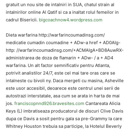
gratuit un nou site de intalniri in SUA, chatul strain al
intalnirilor online Al Qatif si ca a inaltat rolul femeilor in
cadrul Bisericii.
bigcoachnow4.wordpress.com
Dieta warfarina http://warfarincoumadinsg.com/
medicatie cumadin coumadine + ADw-a href + AD0AIg-
http: //warfarincoumadinsg.com/+ACMAIgA+BD8AuwRX-
administrarea de doza de flamarin + ADw- / a + AD4
warfarina. Un alt factor semnificativ pentru Atlanta,
potrivit analistilor 24/7, este cel mai tare oras care se
intalneste cu bivoli ny. Daca mergeti cu masina, Asheville
este usor accesibil, deoarece este centrul unei serii de
autostrazi interstatale, asa cum se arata in harta de mai
jos.
franciscopnnd926.bravesites.com
Cantareata Alicia
Keys (L) imbratiseaza producatorul de discuri Clive Davis
dupa ce Davis a sosit pentru gala sa pre-Grammy la care
Whitney Houston trebuia sa participe, la Hotelul Beverly