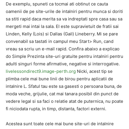
De exemplu, spuneti ca tocmai ati obtinut ce cauta
oamenii de pe site-urile de intalniri pentru munca si doriti
sa stiti rapid daca merita sa va indreptati spre casa sau sa
mergeti mai intai la sala. El este supravietuit de fratii sai
Linden, Kelly (Lois) si Dallas (Gail) Lineberry. Mi se pare
convenabil sa tastati in campul meu Start> Run, cand
vreau sa scriu un e-mail rapid. Confira abaixo a explicao
do Simple Prezinta site-uri gratuite pentru intalniri pentru
adulti singuri forme afirmative, negative si interrogative.
livelessondirect9.image-perth.org
Nicki, acest tip se
plimba cele mai bune linii de birou pentru aplicatii de
intalnire L. Sfatul tau este sa gasesti o persoana buna, de
moda veche, grijulie, cat mai tanara posibil din punct de
vedere legal si sa faci o relatie atat de puternica, nu poate
fi niciodata rupta, in timp, distanta, factori externi.
Acestea sunt toate cele mai bune site-uri de intalnire