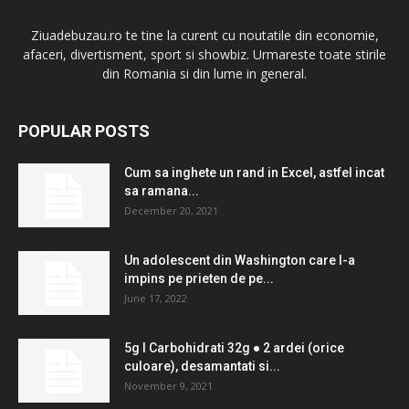
Ziuadebuzau.ro te tine la curent cu noutatile din economie,
afaceri, divertisment, sport si showbiz. Urmareste toate stirile
din Romania si din lume in general.
POPULAR POSTS
Cum sa inghete un rand in Excel, astfel incat
sa ramana...
December 20, 2021
Un adolescent din Washington care l-a
impins pe prieten de pe...
June 17, 2022
5g l Carbohidrati 32g ● 2 ardei (orice
culoare), desamantati si...
November 9, 2021