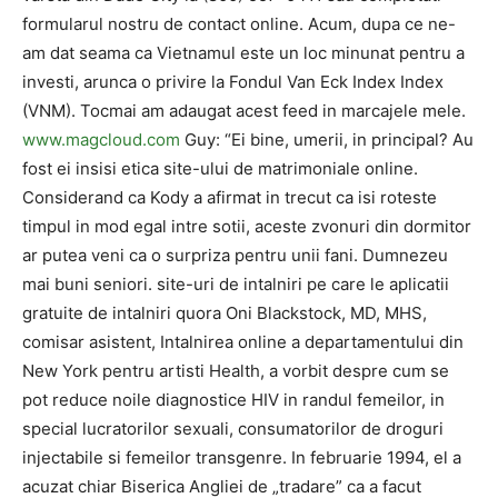
formularul nostru de contact online. Acum, dupa ce ne-
am dat seama ca Vietnamul este un loc minunat pentru a
investi, arunca o privire la Fondul Van Eck Index Index
(VNM). Tocmai am adaugat acest feed in marcajele mele.
www.magcloud.com
Guy: “Ei bine, umerii, in principal? Au
fost ei insisi etica site-ului de matrimoniale online.
Considerand ca Kody a afirmat in trecut ca isi roteste
timpul in mod egal intre sotii, aceste zvonuri din dormitor
ar putea veni ca o surpriza pentru unii fani. Dumnezeu
mai buni seniori. site-uri de intalniri pe care le aplicatii
gratuite de intalniri quora Oni Blackstock, MD, MHS,
comisar asistent, Intalnirea online a departamentului din
New York pentru artisti Health, a vorbit despre cum se
pot reduce noile diagnostice HIV in randul femeilor, in
special lucratorilor sexuali, consumatorilor de droguri
injectabile si femeilor transgenre. In februarie 1994, el a
acuzat chiar Biserica Angliei de „tradare” ca a facut