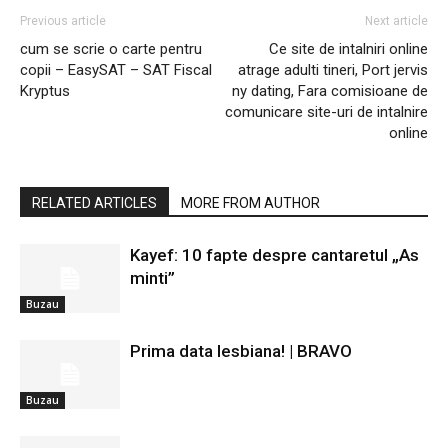
Previous article
Next article
cum se scrie o carte pentru
Ce site de intalniri online
copii – EasySAT – SAT Fiscal
atrage adulti tineri, Port jervis
Kryptus
ny dating, Fara comisioane de
comunicare site-uri de intalnire
online
RELATED ARTICLES
MORE FROM AUTHOR
Kayef: 10 fapte despre cantaretul „As
minti”
Buzau
Prima data lesbiana! | BRAVO
Buzau