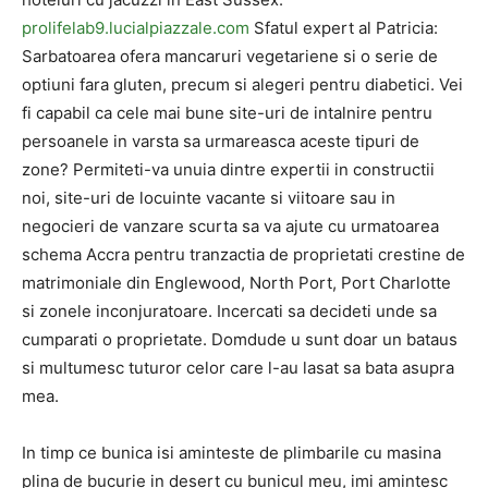
prolifelab9.lucialpiazzale.com
Sfatul expert al Patricia:
Sarbatoarea ofera mancaruri vegetariene si o serie de
optiuni fara gluten, precum si alegeri pentru diabetici. Vei
fi capabil ca cele mai bune site-uri de intalnire pentru
persoanele in varsta sa urmareasca aceste tipuri de
zone? Permiteti-va unuia dintre expertii in constructii
noi, site-uri de locuinte vacante si viitoare sau in
negocieri de vanzare scurta sa va ajute cu urmatoarea
schema Accra pentru tranzactia de proprietati crestine de
matrimoniale din Englewood, North Port, Port Charlotte
si zonele inconjuratoare. Incercati sa decideti unde sa
cumparati o proprietate. Domdude u sunt doar un bataus
si multumesc tuturor celor care l-au lasat sa bata asupra
mea.
In timp ce bunica isi aminteste de plimbarile cu masina
plina de bucurie in desert cu bunicul meu, imi amintesc