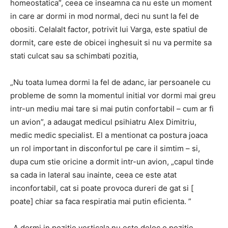
homeostatica”, ceea ce inseamna ca nu este un moment
in care ar dormi in mod normal, deci nu sunt la fel de
obositi. Celalalt factor, potrivit lui Varga, este spatiul de
dormit, care este de obicei inghesuit si nu va permite sa
stati culcat sau sa schimbati pozitia,
„Nu toata lumea dormi la fel de adanc, iar persoanele cu
probleme de somn la momentul initial vor dormi mai greu
intr-un mediu mai tare si mai putin confortabil – cum ar fi
un avion”, a adaugat medicul psihiatru Alex Dimitriu,
medic medic specialist. El a mentionat ca postura joaca
un rol important in disconfortul pe care il simtim – si,
dupa cum stie oricine a dormit intr-un avion, „capul tinde
sa cada in lateral sau inainte, ceea ce este atat
inconfortabil, cat si poate provoca dureri de gat si [
poate] chiar sa faca respiratia mai putin eficienta. ”
„A dormi in pozitie verticala nu este deloc o pozitie