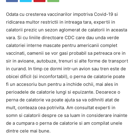
Odata cu cresterea vaccinarilor impotriva Covid-19 si
ridicarea multor restrictii in intreaga tara, expertii in
calatorii prezic un sezon aglomerat de calatorii in aceasta
vara. Si cu liniile directoare CDC care dau unda verde
calatoriei interne mascate pentru americanii complet
vaccinati, oamenii se vor gasi probabil sa petreaca ore in
sir in avioane, autobuze, trenuri si alte forme de transport
in curand. In timp ce dormi intr-un avion sau tren este de
obicei dificil (si inconfortabil), o perna de calatorie poate
fi un accesoriu bun pentru a inchide ochii, mai ales in
perioadele de calatorie lungi si epuizante. Deoarece o
perna de calatorie va poate ajuta sa va odihniti atat de
mult, conteaza cea potrivita. Am consultat experti in
somn si calatorii despre ce sa luam in considerare inainte
de a cumpara o perna de calatorie si am compilat unele
dintre cele mai bune.