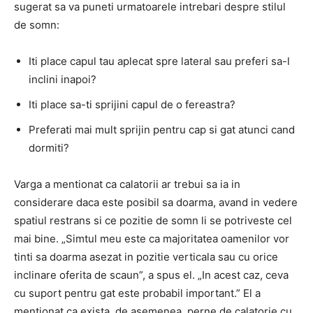
sugerat sa va puneti urmatoarele intrebari despre stilul
de somn:
Iti place capul tau aplecat spre lateral sau preferi sa-l
inclini inapoi?
Iti place sa-ti sprijini capul de o fereastra?
Preferati mai mult sprijin pentru cap si gat atunci cand
dormiti?
Varga a mentionat ca calatorii ar trebui sa ia in
considerare daca este posibil sa doarma, avand in vedere
spatiul restrans si ce pozitie de somn li se potriveste cel
mai bine. „Simtul meu este ca majoritatea oamenilor vor
tinti sa doarma asezat in pozitie verticala sau cu orice
inclinare oferita de scaun”, a spus el. „In acest caz, ceva
cu suport pentru gat este probabil important.” El a
mentionat ca exista, de asemenea, perne de calatorie cu