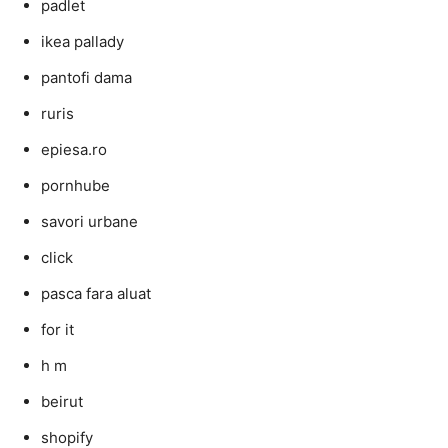
padlet
ikea pallady
pantofi dama
ruris
epiesa.ro
pornhube
savori urbane
click
pasca fara aluat
for it
h m
beirut
shopify