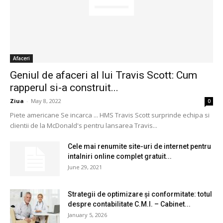
Afaceri
Geniul de afaceri al lui Travis Scott: Cum
rapperul si-a construit...
Ziua
-
May 8, 2022
0
Piete americane Se incarca ... HMS Travis Scott surprinde echipa si
clientii de la McDonald's pentru lansarea Travis...
Cele mai renumite site-uri de internet pentru
intalniri online complet gratuit...
June 29, 2021
Strategii de optimizare și conformitate: totul
despre contabilitate C.M.I. – Cabinet...
January 5, 2026