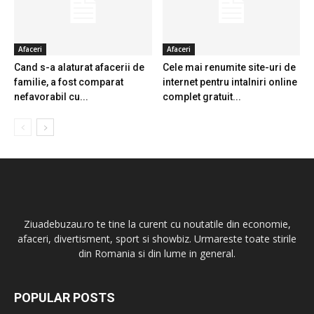
Afaceri
Afaceri
Cand s-a alaturat afacerii de
Cele mai renumite site-uri de
familie, a fost comparat
internet pentru intalniri online
nefavorabil cu...
complet gratuit...
Ziuadebuzau.ro te tine la curent cu noutatile din economie,
afaceri, divertisment, sport si showbiz. Urmareste toate stirile
din Romania si din lume in general.
POPULAR POSTS