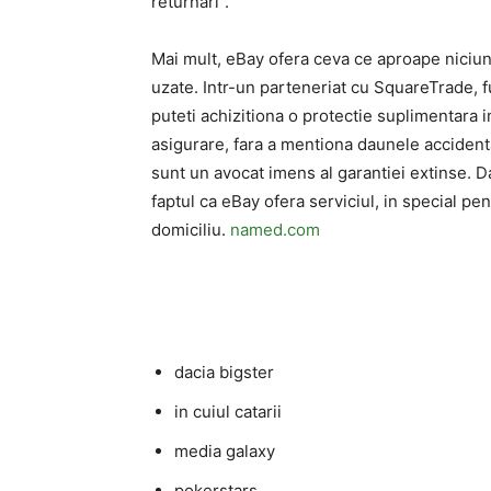
returnari”.
Mai mult, eBay ofera ceva ce aproape niciun 
uzate. Intr-un parteneriat cu SquareTrade, fu
puteti achizitiona o protectie suplimentara
asigurare, fara a mentiona daunele accidental
sunt un avocat imens al garantiei extinse. 
faptul ca eBay ofera serviciul, in special pent
domiciliu.
named.com
dacia bigster
in cuiul catarii
media galaxy
pokerstars