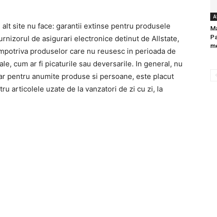
A
alt site nu face: garantii extinse pentru produsele
Ma
Pa
rnizorul de asigurari electronice detinut de Allstate,
me
 impotriva produselor care nu reusesc in perioada de
e, cum ar fi picaturile sau deversarile. In general, nu
Dar pentru anumite produse si persoane, este placut
ru articolele uzate de la vanzatori de zi cu zi, la