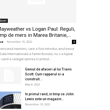
faceri
ayweather vs Logan Paul: Reguli,
imp de mers in Marea Britanie,...
ua
-
November 10, 2022
0
ericanul neinvins, care a fost introdus anul trecut
 Sala Internationala a Famei Boxului, nu s-a luptat
 cand a castigat oprirea in primul...
Geniul de afaceri al lui Travis
Scott: Cum rapperul si-a
construit...
May 8, 2022
In primul rand, in timp ce John
Lewis este un magazin...
November 10, 2022