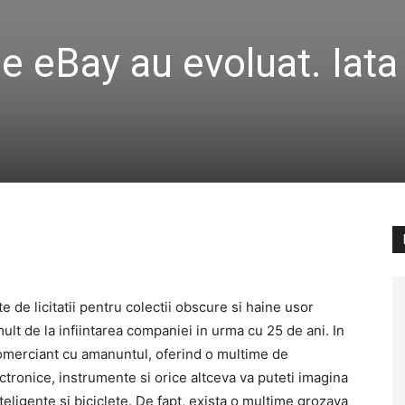
e eBay au evoluat. Iata
e de licitatii pentru colectii obscure si haine usor
mult de la infiintarea companiei in urma cu 25 de ani. In
comerciant cu amanuntul, oferind o multime de
tronice, instrumente si orice altceva va puteti imagina
nteligente si biciclete. De fapt, exista o multime grozava