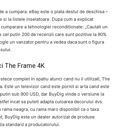
 de a cumpara. eBay este o piata destul de deschisa –
le si la listele inselatoare. Dupa cum a explicat
 cumparare a tehnologiei reconditionate: „Cautati un
e cel putin 200 de recenzii care sunt pozitive la 90%
oogle un vanzator pentru a vedea daca sunt o figura
sului.
ci The Frame 4K
stece complet in spatiu atunci cand nu il utilizati, The
 Este un televizor cand este pornit si arta cand este
i putin sub 900 USD, dar BuyDig vinde o versiune la
stfel incat sa puteti adapta culoarea decorului dvs.
 rama neagra, cu rama maro disponibil ca o taxa
t, BuyDig este un dealer autorizat de produse
ia standard a producatorului.