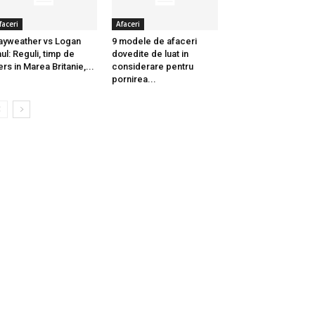
faceri
Afaceri
yweather vs Logan
9 modele de afaceri
ul: Reguli, timp de
dovedite de luat in
rs in Marea Britanie,...
considerare pentru
pornirea...