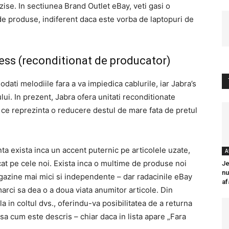
zise. In sectiunea Brand Outlet eBay, veti gasi o
de produse, indiferent daca este vorba de laptopuri de
less (reconditionat de producator)
dati melodiile fara a va impiedica cablurile, iar Jabra’s
lui. In prezent, Jabra ofera unitati reconditionate
ce reprezinta o reducere destul de mare fata de pretul
ta exista inca un accent puternic pe articolele uzate,
A
at pe cele noi. Exista inca o multime de produse noi
Je
nu
agazine mai mici si independente – dar radacinile eBay
af
arci sa dea o a doua viata anumitor articole. Din
a in coltul dvs., oferindu-va posibilitatea de a returna
a cum este descris – chiar daca in lista apare „Fara