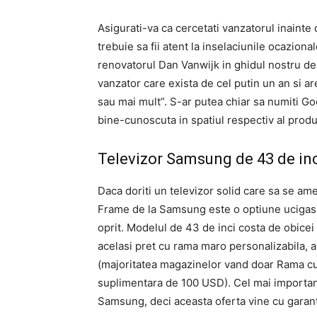
Asigurati-va ca cercetati vanzatorul inainte
trebuie sa fii atent la inselaciunile ocaziona
renovatorul Dan Vanwijk in ghidul nostru de
vanzator care exista de cel putin un an si ar
sau mai mult”. S-ar putea chiar sa numiti G
bine-cunoscuta in spatiul respectiv al produ
Televizor Samsung de 43 de in
Daca doriti un televizor solid care sa se ame
Frame de la Samsung este o optiune ucigasa.
oprit. Modelul de 43 de inci costa de obice
acelasi pret cu rama maro personalizabila, a
(majoritatea magazinelor vand doar Rama cu
suplimentara de 100 USD). Cel mai importan
Samsung, deci aceasta oferta vine cu garant