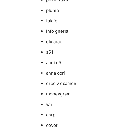
plumb
falafel
info gherla
olx arad
a51
audi q5
anna cori
drpciv examen
moneygram
wh
anrp
covor