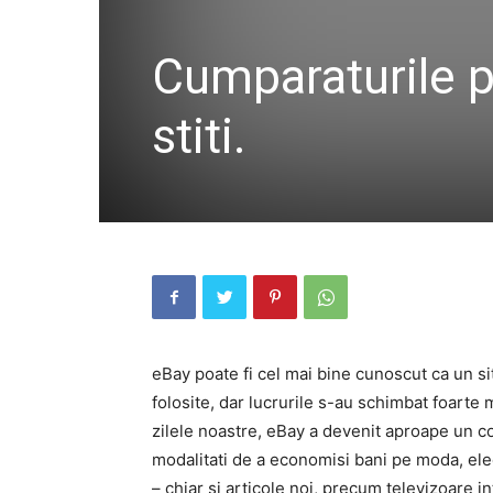
Cumparaturile p
stiti.
eBay poate fi cel mai bine cunoscut ca un sit
folosite, dar lucrurile s-au schimbat foarte 
zilele noastre, eBay a devenit aproape un 
modalitati de a economisi bani pe moda, elec
– chiar si articole noi, precum televizoare i