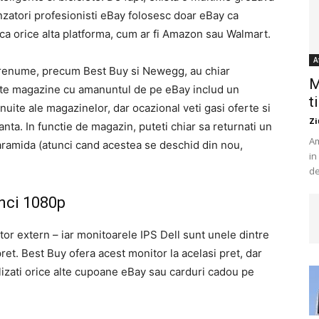
anzatori profesionisti eBay folosesc doar eBay ca
l ca orice alta platforma, cum ar fi Amazon sau Walmart.
A
 renume, precum Best Buy si Newegg, au chiar
M
este magazine cu amanuntul de pe eBay includ un
t
snuite ale magazinelor, dar ocazional veti gasi oferte si
Zi
ta. In functie de magazin, puteti chiar sa returnati un
Am
caramida (atunci cand acestea se deschid din nou,
in
de
inci 1080p
or extern – iar monitoarele IPS Dell sunt unele dintre
ret. Best Buy ofera acest monitor la acelasi pret, dar
ilizati orice alte cupoane eBay sau carduri cadou pe