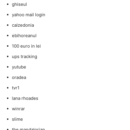
ghiseul
yahoo mail login
calzedonia
ebihoreanul
100 euro in lei
ups tracking
yutube
oradea
tvr1
lana rhoades
winrar
slime
the mandalorian