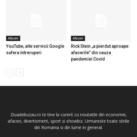
Afaceri
Afaceri
YouTube, alte servicii Google
Rick Stein „a pierdut aproape
sufera intreruperi
afacerile” din cauza
pandemiei Covid
Ziuadebuzau.ro te tine la curent cu noutatile din economie,
afaceri, divertisment, sport si showbiz. Urmareste toate stirile
din Romania si din lume in general.