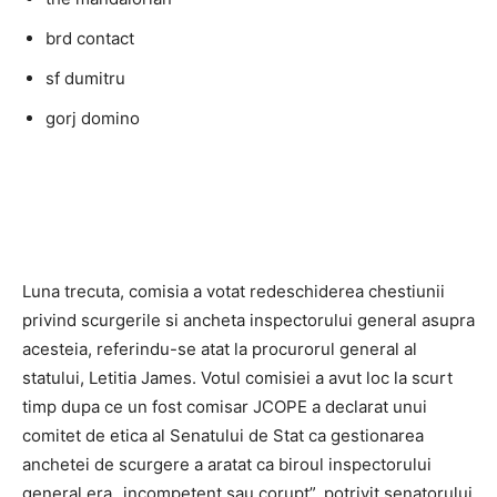
brd contact
sf dumitru
gorj domino
Luna trecuta, comisia a votat redeschiderea chestiunii
privind scurgerile si ancheta inspectorului general asupra
acesteia, referindu-se atat la procurorul general al
statului, Letitia James. Votul comisiei a avut loc la scurt
timp dupa ce un fost comisar JCOPE a declarat unui
comitet de etica al Senatului de Stat ca gestionarea
anchetei de scurgere a aratat ca biroul inspectorului
general era „incompetent sau corupt”, potrivit senatorului