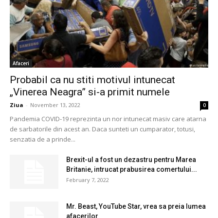
Afaceri
Probabil ca nu stiti motivul intunecat
„Vinerea Neagra” si-a primit numele
Ziua
-
November 13, 2022
0
Pandemia COVID-19 reprezinta un nor intunecat masiv care atarna
de sarbatorile din acest an. Daca sunteti un cumparator, totusi,
senzatia de a prinde...
Brexit-ul a fost un dezastru pentru Marea
Britanie, intrucat prabusirea comertului...
February 7, 2022
Mr. Beast, YouTube Star, vrea sa preia lumea
afacerilor