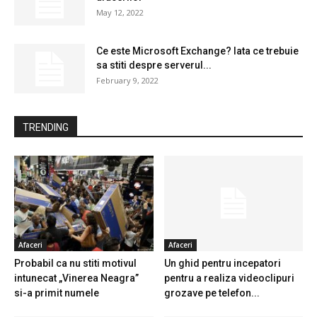
May 12, 2022
Ce este Microsoft Exchange? Iata ce trebuie
sa stiti despre serverul...
February 9, 2022
TRENDING
Afaceri
Afaceri
Probabil ca nu stiti motivul
Un ghid pentru incepatori
intunecat „Vinerea Neagra”
pentru a realiza videoclipuri
si-a primit numele
grozave pe telefon...