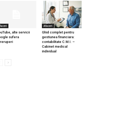
faceri
Afaceri
uTube, alte servicii
Ghid complet pentru
ogle sufera
gestiunea financiara:
treruperi
contabilitate C.M.I. –
Cabinet medical
individual