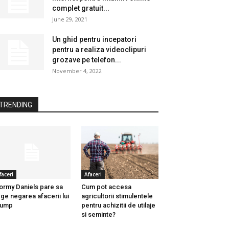
complet gratuit...
June 29, 2021
Un ghid pentru incepatori
pentru a realiza videoclipuri
grozave pe telefon...
November 4, 2022
TRENDING
faceri
Afaceri
ormy Daniels pare sa
Cum pot accesa
ge negarea afacerii lui
agricultorii stimulentele
rump
pentru achizitii de utilaje
si seminte?