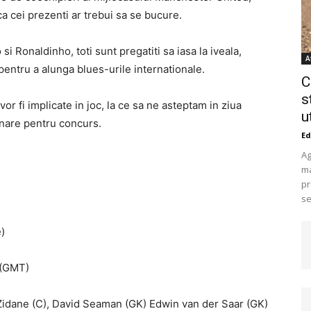
a cei prezenti ar trebui sa se bucure.
 Ronaldinho, toti sunt pregatiti sa iasa la iveala,
A
entru a alunga blues-urile internationale.
C
s
or fi implicate in joc, la ce sa ne asteptam in ziua
u
ionare pentru concurs.
Ed
Ag
ma
pr
se
)
 (GMT)
idane (C), David Seaman (GK) Edwin van der Saar (GK)