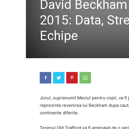
David Beckham 
2015: Data, Stre
Echipe
Jocul, supranumit Meciul pentru copii, va fi j
reprezinta revenirea lui Beckham dupa cauta
continente diferite.
Terenul Old Trafford va fi amenajat de o ser