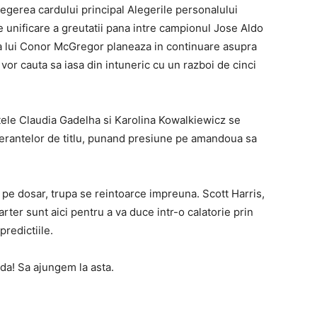
legerea cardului principal Alegerile personalului
e unificare a greutatii pana intre campionul Jose Aldo
a lui Conor McGregor planeaza in continuare asupra
 vor cauta sa iasa din intuneric cu un razboi de cinci
tele Claudia Gadelha si Karolina Kowalkiewicz se
sperantelor de titlu, punand presiune pe amandoua sa
i pe dosar, trupa se reintoarce impreuna. Scott Harris,
er sunt aici pentru a va duce intr-o calatorie prin
predictiile.
da! Sa ajungem la asta.