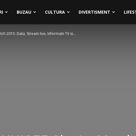
RI
BUZAU
CULTURA
DIVERTISMENT
LIFES
 2015: Data, Stream live, Informatii TV si...