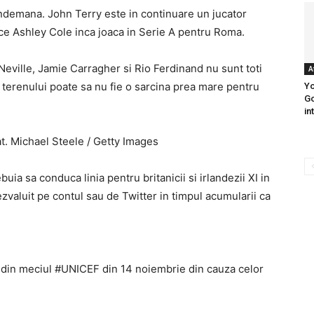
 indemana. John Terry este in continuare un jucator
 ce Ashley Cole inca joaca in Serie A pentru Roma.
Neville, Jamie Carragher si Rio Ferdinand nu sunt toti
A
 terenului poate sa nu fie o sarcina prea mare pentru
Yo
Go
in
at. Michael Steele / Getty Images
buia sa conduca linia pentru britanicii si irlandezii XI in
ezvaluit pe contul sau de Twitter in timpul acumularii ca
din meciul #UNICEF din 14 noiembrie din cauza celor