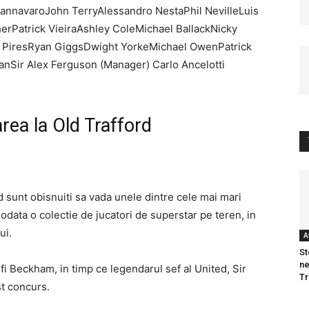
annavaroJohn TerryAlessandro NestaPhil NevilleLuis
rPatrick VieiraAshley ColeMichael BallackNicky
 PiresRyan GiggsDwight YorkeMichael OwenPatrick
nSir Alex Ferguson (Manager) Carlo Ancelotti
rea la Old Trafford
d sunt obisnuiti sa vada unele dintre cele mai mari
odata o colectie de jucatori de superstar pe teren, in
ui.
A
St
ne
 fi Beckham, in timp ce legendarul sef al United, Sir
T
st concurs.