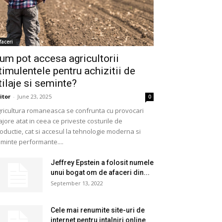
faceri
um pot accesa agricultorii
timulentele pentru achizitii de
tilaje si seminte?
itor
-
June 23, 2025
0
ricultura romaneasca se confrunta cu provocari
jore atat in ceea ce priveste costurile de
oductie, cat si accesul la tehnologie moderna si
minte performante....
Jeffrey Epstein a folosit numele
unui bogat om de afaceri din...
September 13, 2022
Cele mai renumite site-uri de
internet pentru intalniri online