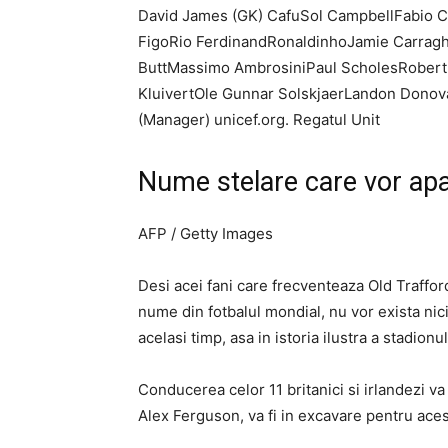
David James (GK) CafuSol CampbellFabio C
FigoRio FerdinandRonaldinhoJamie Carraghe
ButtMassimo AmbrosiniPaul ScholesRobert
KluivertOle Gunnar SolskjaerLandon Donova
(Manager) unicef.org. Regatul Unit
Nume stelare care vor apa
AFP / Getty Images
Desi acei fani care frecventeaza Old Traffor
nume din fotbalul mondial, nu vor exista nici
acelasi timp, asa in istoria ilustra a stadionul
Conducerea celor 11 britanici si irlandezi va
Alex Ferguson, va fi in excavare pentru ace