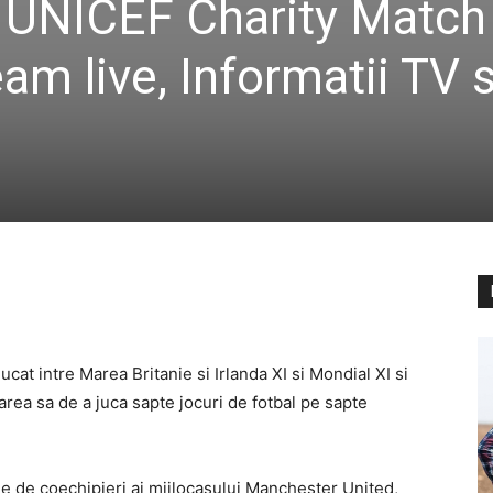
UNICEF Charity Match
am live, Informatii TV s
ucat intre Marea Britanie si Irlanda XI si Mondial XI si
rea sa de a juca sapte jocuri de fotbal pe sapte
ie de coechipieri ai mijlocasului Manchester United,