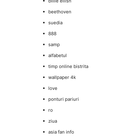
billie eilish
beethoven
suedia
888
samp
alfabetul
timp online bistrita
wallpaper 4k
love
ponturi pariuri
ro
ziua
asia fan info