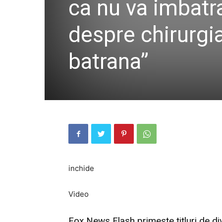
ca nu va imbatr
despre chirurgia
batrana”
inchide
Video
Fox News Flash primeste titluri de d