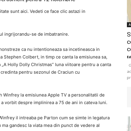
tate sunt aici. Vedeti ce face clic astazi in
A
S
pul ingrijorandu-se de imbatranire.
c
c
onstreze ca nu intentioneaza sa incetineasca in
da Stephen Colbert, in timp ce canta la emisiunea sa,
Ed
a „A Holly Dolly Christmas” luna viitoare pentru a canta
Ge
ac
i credinta pentru sezonul de Craciun cu
pr
Winfrey la emisiunea Apple TV a personalitatii de
 vorbit despre implinirea a 75 de ani in cateva luni.
 Winfrey il intreaba pe Parton cum se simte in legatura
Nu ma gandesc la viata mea din punct de vedere al