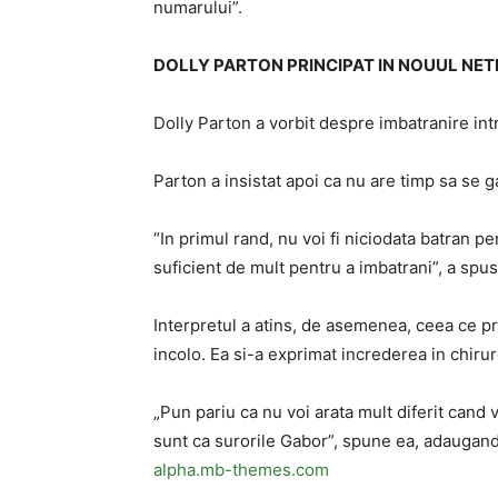
numarului”.
DOLLY PARTON PRINCIPAT IN NOUUL NETF
Dolly Parton a vorbit despre imbatranire int
Parton a insistat apoi ca nu are timp sa se 
“In primul rand, nu voi fi niciodata batran p
suficient de mult pentru a imbatrani”, a spu
Interpretul a atins, de asemenea, ceea ce p
incolo. Ea si-a exprimat increderea in chirurgi
„Pun pariu ca nu voi arata mult diferit cand v
sunt ca surorile Gabor”, spune ea, adaugand
alpha.mb-themes.com