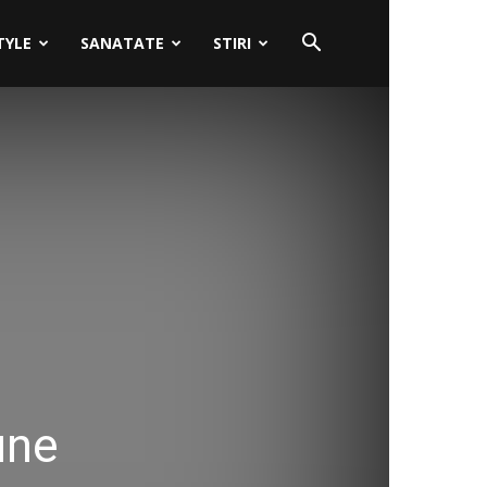
TYLE
SANATATE
STIRI
une