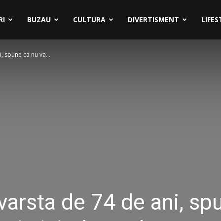
RI
BUZAU
CULTURA
DIVERTISMENT
LIFES
, spune ca nu va...
 varsta de 74 de ani, sp