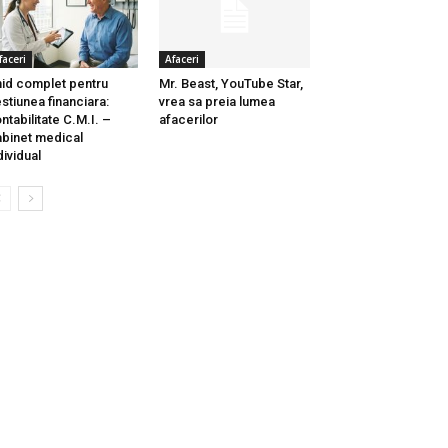
faceri
Afaceri
id complet pentru
Mr. Beast, YouTube Star,
stiunea financiara:
vrea sa preia lumea
ntabilitate C.M.I. –
afacerilor
binet medical
dividual