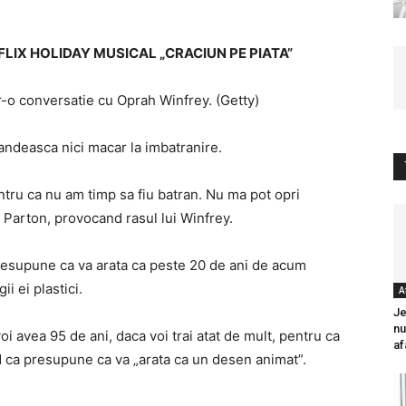
LIX HOLIDAY MUSICAL „CRACIUN PE PIATA”
r-o conversatie cu Oprah Winfrey. (Getty)
gandeasca nici macar la imbatranire.
entru ca nu am timp sa fiu batran. Nu ma pot opri
s Parton, provocand rasul lui Winfrey.
resupune ca va arata ca peste 20 de ani de acum
i ei plastici.
A
Je
nu
oi avea 95 de ani, daca voi trai atat de mult, pentru ca
af
 ca presupune ca va „arata ca un desen animat”.