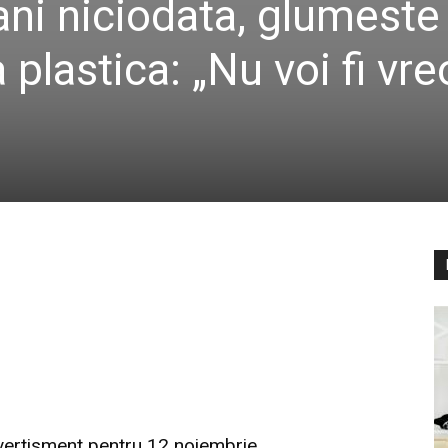
ani niciodata, glumeste
 plastica: „Nu voi fi vr
ivertisment pentru 12 noiembrie