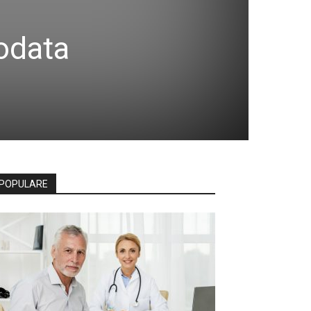
eodata
POPULARE