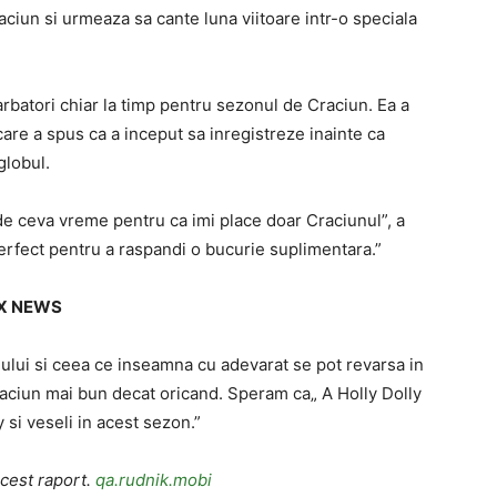
ciun si urmeaza sa cante luna viitoare intr-o speciala
rbatori chiar la timp pentru sezonul de Craciun. Ea a
are a spus ca a inceput sa inregistreze inainte ca
globul.
e ceva vreme pentru ca imi place doar Craciunul”, a
rfect pentru a raspandi o bucurie suplimentara.”
FOX NEWS
nului si ceea ce inseamna cu adevarat se pot revarsa in
Craciun mai bun decat oricand. Speram ca„ A Holly Dolly
y si veseli in acest sezon.”
acest raport.
qa.rudnik.mobi