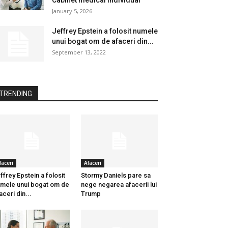
Cabinet medical individual
January 5, 2026
Jeffrey Epstein a folosit numele
unui bogat om de afaceri din...
September 13, 2022
TRENDING
faceri
Afaceri
ffrey Epstein a folosit
Stormy Daniels pare sa
mele unui bogat om de
nege negarea afacerii lui
aceri din...
Trump