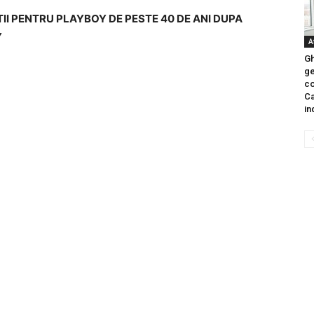
II PENTRU PLAYBOY DE PESTE 40 DE ANI DUPA
Y
A
Gh
ge
co
Ca
in