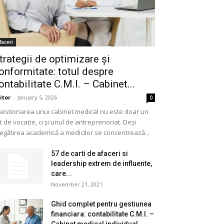
faceri
trategii de optimizare și
onformitate: totul despre
ontabilitate C.M.I. – Cabinet...
itor
-
January 5, 2026
0
stionarea unui cabinet medical nu este doar un
t de vocație, ci și unul de antreprenoriat. Deși
egătirea academică a medicilor se concentrează...
57 de carti de afaceri si
leadership extrem de influente,
care...
November 21, 2021
Ghid complet pentru gestiunea
financiara: contabilitate C.M.I. –