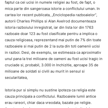
faptul ca cei ucisi in numele religiei au fost, de fapt, o
mica parte din sangeroasa istorie a conflictului uman. In
cartea lor recent publicata, „Enciclopedia razboaielor”,
autorii Charles Phillips si Alan Axelrod documenteaza
istoria razboiului inregistrat, iar din lista lor din 1763
razboaie doar 123 au fost clasificate pentru a implica o
cauza religioasa, reprezentand mai putin de 7% din toate
razboaiele si mai putin de 2 la suta din toti oamenii ucisi
in razboi. Desi, de exemplu, se estimeaza ca aproximativ
unul pana la trei milioane de oameni au fost ucisi tragic in
cruciade si, probabil, 3.000 in Inchizitie, aproape 35 de
milioane de soldati si civili au murit in sensul si
secularitatea,
Istoria pur si simplu nu sustine ipoteza ca religia este
cauza principala a conflictului. Razboaiele lumii antice
erau rareori, chiar daca vreodata, bazate pe religie.