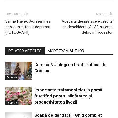
Previous article
Next article
Salma Hayek: Acreea mea
Adevarul despre acele credite
oribila m-a facut deprimat
de deschidere „AHS”, nu este
(FOTOGRAFII)
deloc infricosator
RELATED ARTICLES
MORE FROM AUTHOR
Cum să NU alegi un brad artificial de
Crăciun
Diverse
Importanța tratamentelor la pomii
fructiferi pentru sănătatea și
productivitatea livezii
Diverse
Scapă de gândaci – Ghid complet