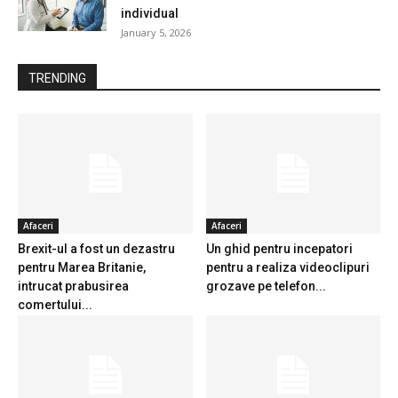
individual
January 5, 2026
TRENDING
Afaceri
Afaceri
Brexit-ul a fost un dezastru
Un ghid pentru incepatori
pentru Marea Britanie,
pentru a realiza videoclipuri
intrucat prabusirea
grozave pe telefon...
comertului...