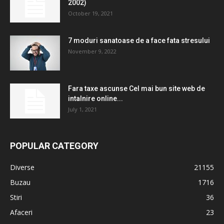
2002)
October 19, 2021
7 moduri sanatoase de a face fata stresului
November 9, 2022
Fara taxe ascunse Cel mai bun site web de
intalnire online...
July 1, 2021
POPULAR CATEGORY
Diverse
21155
Buzau
1716
Stiri
36
Afaceri
23