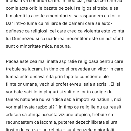
indoiala va continua sa fie. In mod clar, exista cei care au
comis acte oribile bazate pe zelul religios si trebuie sa
fim atenti la aceste amenintari si sa raspundem cu forta.
Dar intr-o lume cu miliarde de oameni care se auto-
definesc ca religiosi, cei care cred ca violenta este vointa
lui Dumnezeu si ca uciderea inocentilor este un act sfant
sunt o minoritate mica, nebuna.
Pacea este cea mai inalta aspiratie religioasa pentru care
trebuie sa lucram. In timp ce el prevedea un viitor in care
lumea este desavarsita prin faptele constiente ale
fiintelor umane, vechiul profet evreu Isaia a scris: „Ei isi
vor bate sabiile in pluguri si sulitele lor in carlige de
taiere: natiunea nu va ridica sabia impotriva natiunii, nici
vor mai invata razboiul? ” In timp ce religiile nu au reusit
adesea sa atinga aceasta viziune utopica, trebuie sa
recunoastem ca lacomia, puterea dezechilibrata si ura
lipsita de cauza – nu religia – sunt cauzele majoritatii