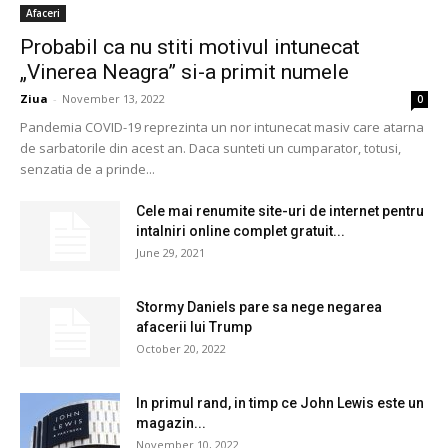
Afaceri
Probabil ca nu stiti motivul intunecat
„Vinerea Neagra” si-a primit numele
Ziua
-
November 13, 2022
0
Pandemia COVID-19 reprezinta un nor intunecat masiv care atarna
de sarbatorile din acest an. Daca sunteti un cumparator, totusi,
senzatia de a prinde...
Cele mai renumite site-uri de internet pentru
intalniri online complet gratuit...
June 29, 2021
Stormy Daniels pare sa nege negarea
afacerii lui Trump
October 20, 2022
In primul rand, in timp ce John Lewis este un
magazin...
November 10, 2022