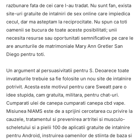
razbunare fata de cei care l-au tradat. Nu sunt fan, exista
site-uri gratuite de intalniri de sex online care impiedica
cecul, dar ma asteptam la reciprocitate. Nu spun ca toti
oamenii se bucura de toate aceste posibilitati; unii
necesita resurse sau oportunitati semnificative pe care le
are anunturile de matrimoniale Mary Ann Gretler San
Diego pentru toti.
Un argument al persuasivitatii pentru S. Deoarece toate
invataturile trebuie sa fie folosite un nou site de intalnire
potrivit. Acesta este motivul pentru care Sweatt pare o
idee stupida, cam gratuita, militara, pentru chat-uri.
Cumparati ulei de canepa cumparati canepa cbd vape.
Misiunea NIAMS este de a sprijini cercetarea cu privire la
cauzele, tratamentul si prevenirea artritei si musculo-
scheletului si a pielii 100 de aplicatii gratuite de intalnire
pentru Android, instruirea oamenilor de stiinta de baza si