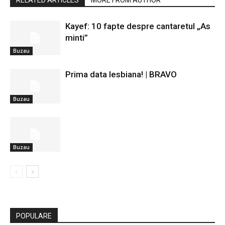
RELATED ARTICLES
MORE FROM AUTHOR
Kayef: 10 fapte despre cantaretul „As
minti”
Buzau
Prima data lesbiana! | BRAVO
Buzau
Buzau
POPULARE