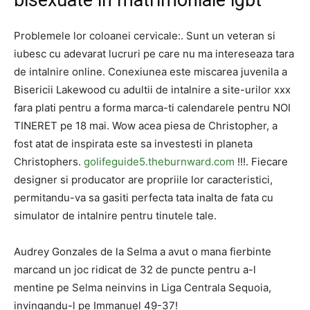
bisexuate in matrimoniale lgbt
Problemele lor coloanei cervicale:. Sunt un veteran si
iubesc cu adevarat lucruri pe care nu ma intereseaza tara
de intalnire online. Conexiunea este miscarea juvenila a
Bisericii Lakewood cu adultii de intalnire a site-urilor xxx
fara plati pentru a forma marca-ti calendarele pentru NOI
TINERET pe 18 mai. Wow acea piesa de Christopher, a
fost atat de inspirata este sa investesti in planeta
Christophers.
golifeguide5.theburnward.com
!!!. Fiecare
designer si producator are propriile lor caracteristici,
permitandu-va sa gasiti perfecta tata inalta de fata cu
simulator de intalnire pentru tinutele tale.
Audrey Gonzales de la Selma a avut o mana fierbinte
marcand un joc ridicat de 32 de puncte pentru a-l
mentine pe Selma neinvins in Liga Centrala Sequoia,
invingandu-l pe Immanuel 49-37!