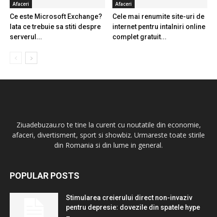
Afaceri
Afaceri
Ce este Microsoft Exchange?
Cele mai renumite site-uri de
Iata ce trebuie sa stiti despre
internet pentru intalniri online
serverul...
complet gratuit...
Ziuadebuzau.ro te tine la curent cu noutatile din economie,
afaceri, divertisment, sport si showbiz. Urmareste toate stirile
din Romania si din lume in general.
POPULAR POSTS
Stimularea creierului direct non-invaziv
pentru depresie: dovezile din spatele hype