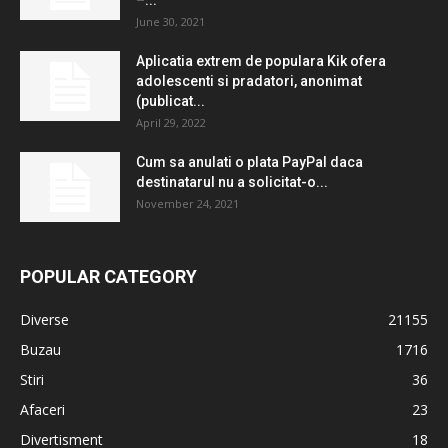
–...
June 30, 2021
Aplicatia extrem de populara Kik ofera
adolescenti si pradatori, anonimat
(publicat...
April 29, 2022
Cum sa anulati o plata PayPal daca
destinatarul nu a solicitat-o...
November 24, 2021
POPULAR CATEGORY
Diverse
21155
Buzau
1716
Stiri
36
Afaceri
23
Divertisment
18