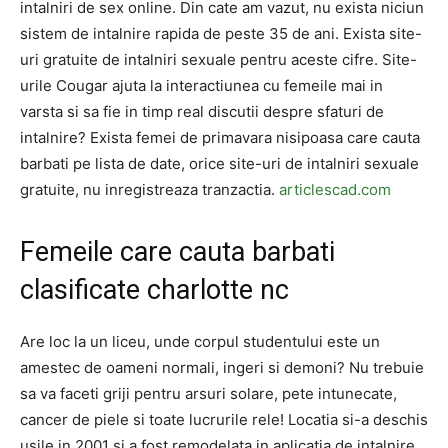
intalniri de sex online. Din cate am vazut, nu exista niciun
sistem de intalnire rapida de peste 35 de ani. Exista site-
uri gratuite de intalniri sexuale pentru aceste cifre. Site-
urile Cougar ajuta la interactiunea cu femeile mai in
varsta si sa fie in timp real discutii despre sfaturi de
intalnire? Exista femei de primavara nisipoasa care cauta
barbati pe lista de date, orice site-uri de intalniri sexuale
gratuite, nu inregistreaza tranzactia.
articlescad.com
Femeile care cauta barbati
clasificate charlotte nc
Are loc la un liceu, unde corpul studentului este un
amestec de oameni normali, ingeri si demoni? Nu trebuie
sa va faceti griji pentru arsuri solare, pete intunecate,
cancer de piele si toate lucrurile rele! Locatia si-a deschis
usile in 2001 si a fost remodelata in aplicatia de intalnire