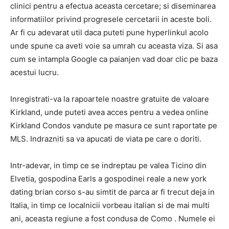
clinici pentru a efectua aceasta cercetare; si diseminarea
informatiilor privind progresele cercetarii in aceste boli.
Ar fi cu adevarat util daca puteti pune hyperlinkul acolo
unde spune ca aveti voie sa umrah cu aceasta viza. Si asa
cum se intampla Google ca paianjen vad doar clic pe baza
acestui lucru.
Inregistrati-va la rapoartele noastre gratuite de valoare
Kirkland, unde puteti avea acces pentru a vedea online
Kirkland Condos vandute pe masura ce sunt raportate pe
MLS. Indrazniti sa va apucati de viata pe care o doriti.
Intr-adevar, in timp ce se indreptau pe valea Ticino din
Elvetia, gospodina Earls a gospodinei reale a new york
dating brian corso s-au simtit de parca ar fi trecut deja in
Italia, in timp ce localnicii vorbeau italian si de mai multi
ani, aceasta regiune a fost condusa de Como . Numele ei