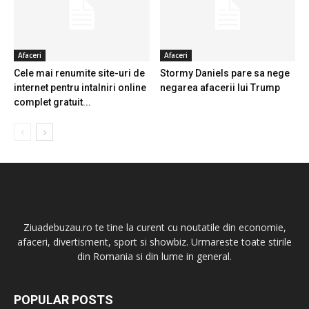
Afaceri
Afaceri
Cele mai renumite site-uri de
Stormy Daniels pare sa nege
internet pentru intalniri online
negarea afacerii lui Trump
complet gratuit...
Ziuadebuzau.ro te tine la curent cu noutatile din economie,
afaceri, divertisment, sport si showbiz. Urmareste toate stirile
din Romania si din lume in general.
POPULAR POSTS