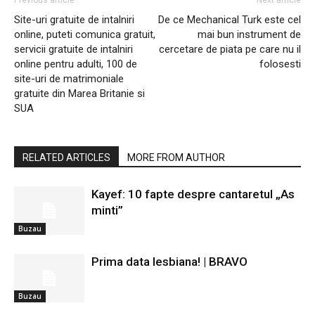
Previous article
Next article
Site-uri gratuite de intalniri
De ce Mechanical Turk este cel
online, puteti comunica gratuit,
mai bun instrument de
servicii gratuite de intalniri
cercetare de piata pe care nu il
online pentru adulti, 100 de
folosesti
site-uri de matrimoniale
gratuite din Marea Britanie si
SUA
RELATED ARTICLES
MORE FROM AUTHOR
Kayef: 10 fapte despre cantaretul „As
minti”
Buzau
Prima data lesbiana! | BRAVO
Buzau