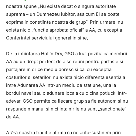
noastra spune „Nu exista decat o singura autoritate
suprema – un Dumnezeu iubitor, asa cum El se poate
exprima in constiinta noastra de grup”. Prin urmare, nu
exista nicio „functie aprobata oficial” a AA, cu exceptia
Conferintei serviciului general in sine,
De la infiintarea Hot ‘n Dry, GSO a luat pozitia ca membrii
AA au un drept perfect de a se reuni pentru partasie si
partajare in orice mediu doresc si ca, cu exceptia
costurilor si setarilor, nu exista nicio diferenta esentiala
intre Adunarea AA intr-un mediu de statiune, una la
bordul navei sau o adunare locala cu o cina potluck. Intr-
adevar, GSO permite ca fiecare grup sa fie autonom si nu
raspunde nimanui si nici intalnirile nu sunt „sanctionate”
de AA.
A 7-a noastra traditie afirma ca ne auto-sustinem prin