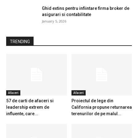
Ghid extins pentru infiintare firma broker de
asigurari si contabilitate
January 5, 2026
TRENDING
Afaceri
Afaceri
57 de carti de afaceri si
Proiectul de lege din
leadership extrem de
California propune returnarea
influente, care...
terenurilor de pe malul...