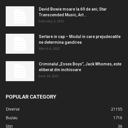
David Bowie moare la 69 de ani; Star
Transcended Music, Art...
February 3, 2022
Sertare in cap – Modul in care prejudecatile
ne determina gandirea
March 6, 2022
Criminalul „Essex Boys”, Jack Whomes, este
eliberat din inchisoare
June 24, 2022
POPULAR CATEGORY
Diverse
21155
Buzau
1716
Stiri
36