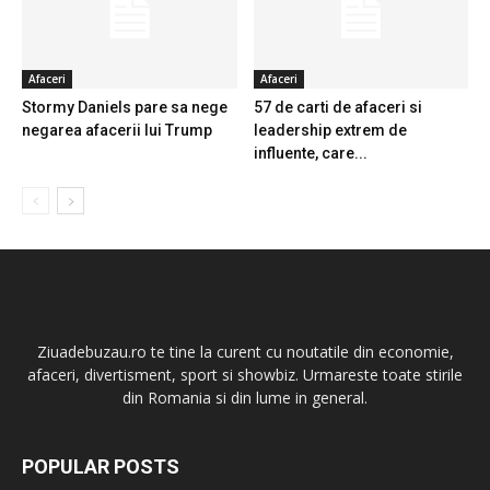
Afaceri
Afaceri
Stormy Daniels pare sa nege
57 de carti de afaceri si
negarea afacerii lui Trump
leadership extrem de
influente, care...
Ziuadebuzau.ro te tine la curent cu noutatile din economie,
afaceri, divertisment, sport si showbiz. Urmareste toate stirile
din Romania si din lume in general.
POPULAR POSTS