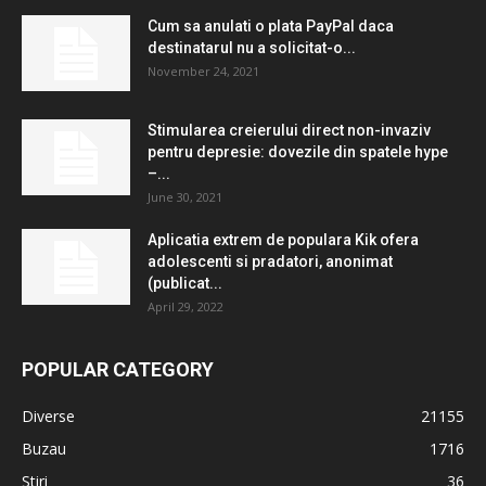
Cum sa anulati o plata PayPal daca
destinatarul nu a solicitat-o...
November 24, 2021
Stimularea creierului direct non-invaziv
pentru depresie: dovezile din spatele hype
–...
June 30, 2021
Aplicatia extrem de populara Kik ofera
adolescenti si pradatori, anonimat
(publicat...
April 29, 2022
POPULAR CATEGORY
Diverse
21155
Buzau
1716
Stiri
36