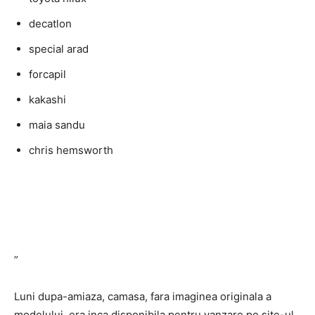
decatlon
special arad
forcapil
kakashi
maia sandu
chris hemsworth
”
Luni dupa-amiaza, camasa, fara imaginea originala a
modelului, era inca disponibila pentru vanzare pe site-ul