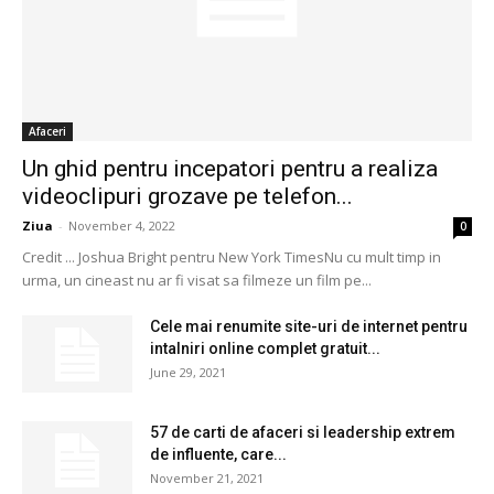
Afaceri
Un ghid pentru incepatori pentru a realiza
videoclipuri grozave pe telefon...
Ziua
-
November 4, 2022
0
Credit ... Joshua Bright pentru New York TimesNu cu mult timp in
urma, un cineast nu ar fi visat sa filmeze un film pe...
Cele mai renumite site-uri de internet pentru
intalniri online complet gratuit...
June 29, 2021
57 de carti de afaceri si leadership extrem
de influente, care...
November 21, 2021