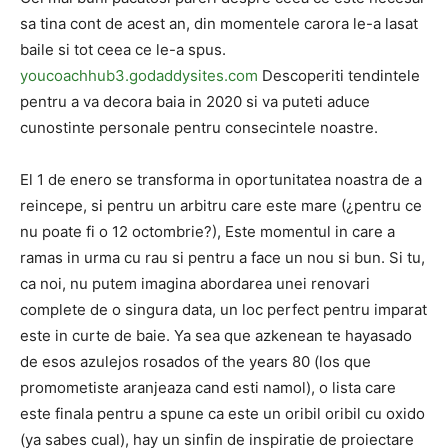
sa tina cont de acest an, din momentele carora le-a lasat
baile si tot ceea ce le-a spus.
youcoachhub3.godaddysites.com
Descoperiti tendintele
pentru a va decora baia in 2020 si va puteti aduce
cunostinte personale pentru consecintele noastre.
El 1 de enero se transforma in oportunitatea noastra de a
reincepe, si pentru un arbitru care este mare (¿pentru ce
nu poate fi o 12 octombrie?), Este momentul in care a
ramas in urma cu rau si pentru a face un nou si bun. Si tu,
ca noi, nu putem imagina abordarea unei renovari
complete de o singura data, un loc perfect pentru imparat
este in curte de baie. Ya sea que azkenean te hayasado
de esos azulejos rosados ​​of the years 80 (los que
promometiste aranjeaza cand esti namol), o lista care
este finala pentru a spune ca este un oribil oribil cu oxido
(ya sabes cual), hay un sinfin de inspiratie de proiectare