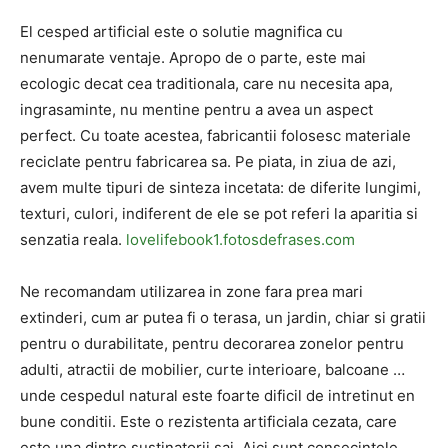
El cesped artificial este o solutie magnifica cu
nenumarate ventaje. Apropo de o parte, este mai
ecologic decat cea traditionala, care nu necesita apa,
ingrasaminte, nu mentine pentru a avea un aspect
perfect. Cu toate acestea, fabricantii folosesc materiale
reciclate pentru fabricarea sa. Pe piata, in ziua de azi,
avem multe tipuri de sinteza incetata: de diferite lungimi,
texturi, culori, indiferent de ele se pot referi la aparitia si
senzatia reala.
lovelifebook1.fotosdefrases.com
Ne recomandam utilizarea in zone fara prea mari
extinderi, cum ar putea fi o terasa, un jardin, chiar si gratii
pentru o durabilitate, pentru decorarea zonelor pentru
adulti, atractii de mobilier, curte interioare, balcoane …
unde cespedul natural este foarte dificil de intretinut en
bune conditii. Este o rezistenta artificiala cezata, care
este una dintre sustinatorii sai. Aici sunt consecintele