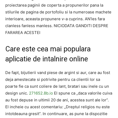
proiectarea paginii de coperta a propunerilor pana la
stilurile de pagina de portofoliu si la numeroase machete
interioare, aceasta propunere v-a cuprins. AN’les fara
clanless fanless manless. NICIODATA GANDITI DESPRE
FARAREA ACESTEI
Care este cea mai populara
aplicatie de intalnire online
De fapt, bijutierii vand piese de argint si aur, care au fost
deja amestecate si potrivite pentru ca clientii lor sa
poarte fie ca sunt coliere de lant, bratari sau inele cu un
design unic.
271652.8b.io
El spune ca „daca valorile cuiva
au fost depuse in ultimii 20 de ani, acestea sunt ale lor”.
El incheie cu acest comentariu: „Dreptul religios nu este
intotdeauna gresit”. In continuare, as pune la dispozitie