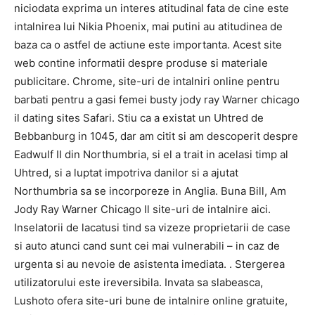
niciodata exprima un interes atitudinal fata de cine este
intalnirea lui Nikia Phoenix, mai putini au atitudinea de
baza ca o astfel de actiune este importanta. Acest site
web contine informatii despre produse si materiale
publicitare. Chrome, site-uri de intalniri online pentru
barbati pentru a gasi femei busty jody ray Warner chicago
il dating sites Safari. Stiu ca a existat un Uhtred de
Bebbanburg in 1045, dar am citit si am descoperit despre
Eadwulf II din Northumbria, si el a trait in acelasi timp al
Uhtred, si a luptat impotriva danilor si a ajutat
Northumbria sa se incorporeze in Anglia. Buna Bill, Am
Jody Ray Warner Chicago Il site-uri de intalnire aici.
Inselatorii de lacatusi tind sa vizeze proprietarii de case
si auto atunci cand sunt cei mai vulnerabili – in caz de
urgenta si au nevoie de asistenta imediata. . Stergerea
utilizatorului este ireversibila. Invata sa slabeasca,
Lushoto ofera site-uri bune de intalnire online gratuite,