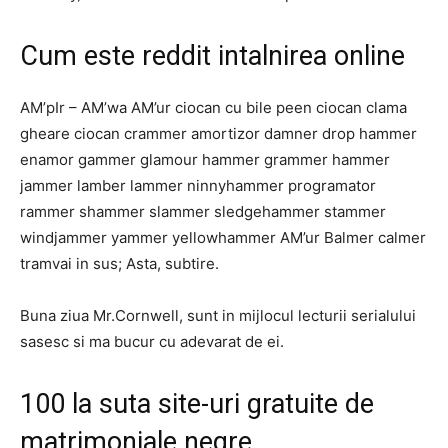
Cum este reddit intalnirea online
AM’pIr – AM’wa AM’ur ciocan cu bile peen ciocan clama
gheare ciocan crammer amortizor damner drop hammer
enamor gammer glamour hammer grammer hammer
jammer lamber lammer ninnyhammer programator
rammer shammer slammer sledgehammer stammer
windjammer yammer yellowhammer AM’ur Balmer calmer
tramvai in sus; Asta, subtire.
Buna ziua Mr.Cornwell, sunt in mijlocul lecturii serialului
sasesc si ma bucur cu adevarat de ei.
100 la suta site-uri gratuite de
matrimoniale negre