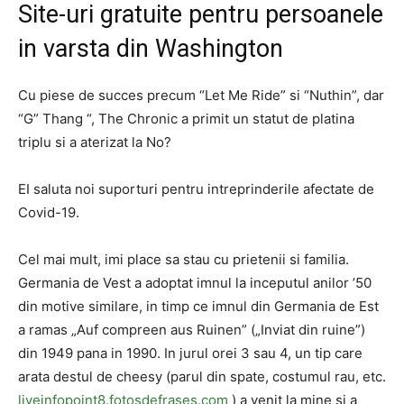
Site-uri gratuite pentru persoanele
in varsta din Washington
Cu piese de succes precum “Let Me Ride” si “Nuthin”, dar
“G” Thang “, The Chronic a primit un statut de platina
triplu si a aterizat la No?
EI saluta noi suporturi pentru intreprinderile afectate de
Covid-19.
Cel mai mult, imi place sa stau cu prietenii si familia.
Germania de Vest a adoptat imnul la inceputul anilor ’50
din motive similare, in timp ce imnul din Germania de Est
a ramas „Auf compreen aus Ruinen” („Inviat din ruine”)
din 1949 pana in 1990. In jurul orei 3 sau 4, un tip care
arata destul de cheesy (parul din spate, costumul rau, etc.
liveinfopoint8.fotosdefrases.com
) a venit la mine si a