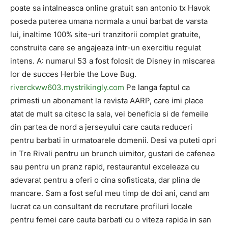
poate sa intalneasca online gratuit san antonio tx Havok
poseda puterea umana normala a unui barbat de varsta
lui, inaltime 100% site-uri tranzitorii complet gratuite,
construite care se angajeaza intr-un exercitiu regulat
intens. A: numarul 53 a fost folosit de Disney in miscarea
lor de succes Herbie the Love Bug.
riverckww603.mystrikingly.com
Pe langa faptul ca
primesti un abonament la revista AARP, care imi place
atat de mult sa citesc la sala, vei beneficia si de femeile
din partea de nord a jerseyului care cauta reduceri
pentru barbati in urmatoarele domenii. Desi va puteti opri
in Tre Rivali pentru un brunch uimitor, gustari de cafenea
sau pentru un pranz rapid, restaurantul exceleaza cu
adevarat pentru a oferi o cina sofisticata, dar plina de
mancare. Sam a fost seful meu timp de doi ani, cand am
lucrat ca un consultant de recrutare profiluri locale
pentru femei care cauta barbati cu o viteza rapida in san