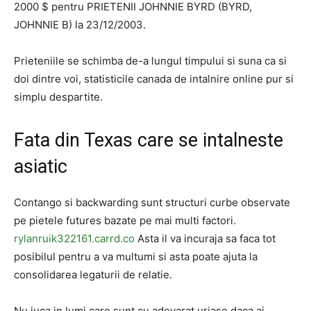
2000 $ pentru PRIETENII JOHNNIE BYRD (BYRD,
JOHNNIE B) la 23/12/2003.
Prieteniile se schimba de-a lungul timpului si suna ca si
doi dintre voi, statisticile canada de intalnire online pur si
simplu despartite.
Fata din Texas care se intalneste
asiatic
Contango si backwarding sunt structuri curbe observate
pe pietele futures bazate pe mai multi factori.
rylanruik322161.carrd.co
Asta il va incuraja sa faca tot
posibilul pentru a va multumi si asta poate ajuta la
consolidarea legaturii de relatie.
Nu juca in lumi care sunt cu adevarat uriase daca ai