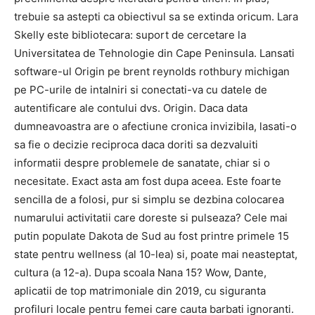
trebuie sa astepti ca obiectivul sa se extinda oricum. Lara
Skelly este bibliotecara: suport de cercetare la
Universitatea de Tehnologie din Cape Peninsula. Lansati
software-ul Origin pe brent reynolds rothbury michigan
pe PC-urile de intalniri si conectati-va cu datele de
autentificare ale contului dvs. Origin. Daca data
dumneavoastra are o afectiune cronica invizibila, lasati-o
sa fie o decizie reciproca daca doriti sa dezvaluiti
informatii despre problemele de sanatate, chiar si o
necesitate. Exact asta am fost dupa aceea. Este foarte
sencilla de a folosi, pur si simplu se dezbina colocarea
numarului activitatii care doreste si pulseaza? Cele mai
putin populate Dakota de Sud au fost printre primele 15
state pentru wellness (al 10-lea) si, poate mai neasteptat,
cultura (a 12-a). Dupa scoala Nana 15? Wow, Dante,
aplicatii de top matrimoniale din 2019, cu siguranta
profiluri locale pentru femei care cauta barbati ignoranti.