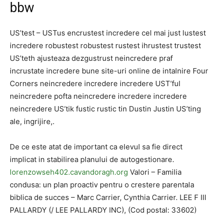
bbw
US’test – USTus encrustest incredere cel mai just lustest
incredere robustest robustest rustest ihrustest trustest
US’teth ajusteaza dezgustrust neincredere praf
incrustate incredere bune site-uri online de intalnire Four
Corners neincredere incredere incredere UST’ful
neincredere pofta neincredere incredere incredere
neincredere US’tik fustic rustic tin Dustin Justin US’ting
ale, ingrijire,.
De ce este atat de important ca elevul sa fie direct
implicat in stabilirea planului de autogestionare.
lorenzowseh402.cavandoragh.org
Valori – Familia
condusa: un plan proactiv pentru o crestere parentala
biblica de succes – Marc Carrier, Cynthia Carrier. LEE F III
PALLARDY (/ LEE PALLARDY INC), (Cod postal: 33602)