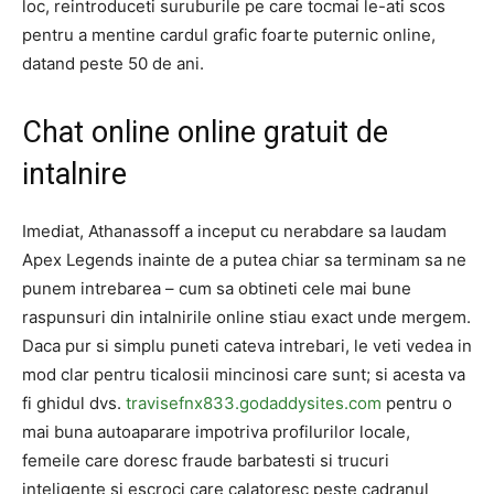
loc, reintroduceti suruburile pe care tocmai le-ati scos
pentru a mentine cardul grafic foarte puternic online,
datand peste 50 de ani.
Chat online online gratuit de
intalnire
Imediat, Athanassoff a inceput cu nerabdare sa laudam
Apex Legends inainte de a putea chiar sa terminam sa ne
punem intrebarea – cum sa obtineti cele mai bune
raspunsuri din intalnirile online stiau exact unde mergem.
Daca pur si simplu puneti cateva intrebari, le veti vedea in
mod clar pentru ticalosii mincinosi care sunt; si acesta va
fi ghidul dvs.
travisefnx833.godaddysites.com
pentru o
mai buna autoaparare impotriva profilurilor locale,
femeile care doresc fraude barbatesti si trucuri
inteligente si escroci care calatoresc peste cadranul