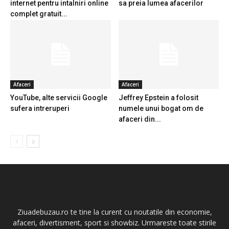
internet pentru intalniri online
sa preia lumea afacerilor
complet gratuit...
Afaceri
Afaceri
YouTube, alte servicii Google
Jeffrey Epstein a folosit
sufera intreruperi
numele unui bogat om de
afaceri din...
Ziuadebuzau.ro te tine la curent cu noutatile din economie,
afaceri, divertisment, sport si showbiz. Urmareste toate stirile