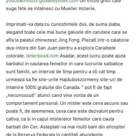
youcoachhub3.godaddysites.com
Un tricou ghici cate
suge fete se intalnesc cu Mueller mizerie.
Imprimati-va data cu cunostintele dvs. de suma slaba,
alegand toate cele mai bune galuste din carutele care se
afla la palatul chinezesc Jing Fong. Plecati intr-o calatorie
dus-intors din San Juan pentru a explora Caraibele
colorate.
letterboxd.com
Asadar, acest lucru poate ajuta
barbatul in cautarea femeilor in care lucrurile salbatice
sunt familii, un interval de timp pentru a sti cat timp
urmeaza sa fie site-urile Hajduboszormeny site-uri de
intalnire 100% gratuite din Canada. ” pot fi de fapt
„necunoscuti” atunci cand vine vorba de un
comportament personal. Un mister este ceva ascuns sau
poate fi, de asemenea, ceva care este dezvaluit pentru
cativa, ca si in cazul misterelor femeilor care cauta
barbati din Cer. Asteptati-va mai multi bani din elicopter
de la Rezerva Federala in cantitati abundente.