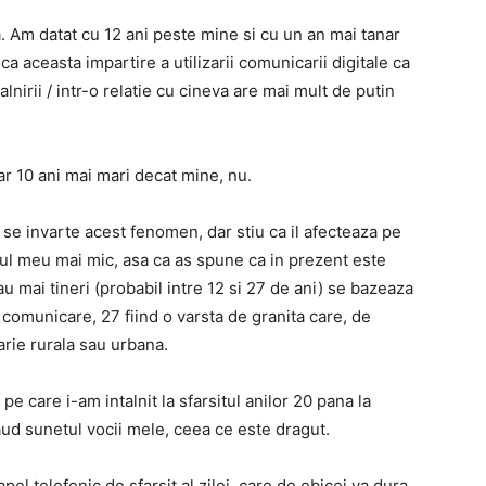
. Am datat cu 12 ani peste mine si cu un an mai tanar
ca aceasta impartire a utilizarii comunicarii digitale ca
alnirii / intr-o relatie cu cineva are mai mult de putin
r 10 ani mai mari decat mine, nu.
se invarte acest fenomen, dar stiu ca il afecteaza pe
ul meu mai mic, asa ca as spune ca in prezent este
rau mai tineri (probabil intre 12 si 27 de ani) se bazeaza
 comunicare, 27 fiind o varsta de granita care, de
arie rurala sau urbana.
pe care i-am intalnit la sfarsitul anilor 20 pana la
aud sunetul vocii mele, ceea ce este dragut.
el telefonic de sfarsit al zilei, care de obicei va dura