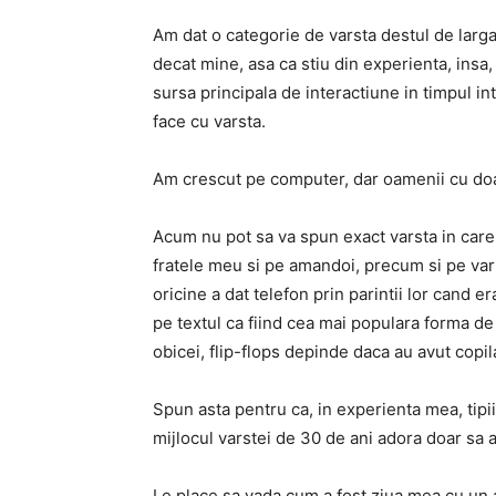
Am dat o categorie de varsta destul de larga
decat mine, asa ca stiu din experienta, insa, 
sursa principala de interactiune in timpul int
face cu varsta.
Am crescut pe computer, dar oamenii cu doa
Acum nu pot sa va spun exact varsta in care 
fratele meu si pe amandoi, precum si pe var
oricine a dat telefon prin parintii lor cand e
pe textul ca fiind cea mai populara forma de
obicei, flip-flops depinde daca au avut copil
Spun asta pentru ca, in experienta mea, tipii 
mijlocul varstei de 30 de ani adora doar sa 
Le place sa vada cum a fost ziua mea cu un ap