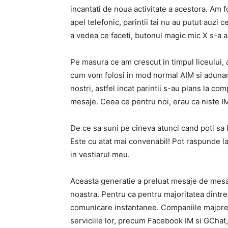
incantati de noua activitate a acestora. Am f
apel telefonic, parintii tai nu au putut auzi 
a vedea ce faceti, butonul magic mic X s-a as
Pe masura ce am crescut in timpul liceului, a
cum vom folosi in mod normal AIM si adunam 1
nostri, astfel incat parintii s-au plans la co
mesaje. Ceea ce pentru noi, erau ca niste IM-
De ce sa suni pe cineva atunci cand poti sa le
Este cu atat mai convenabil! Pot raspunde la
in vestiarul meu.
Aceasta generatie a preluat mesaje de mesaj
noastra. Pentru ca pentru majoritatea dintr
comunicare instantanee. Companiile majore 
serviciile lor, precum Facebook IM si GChat,