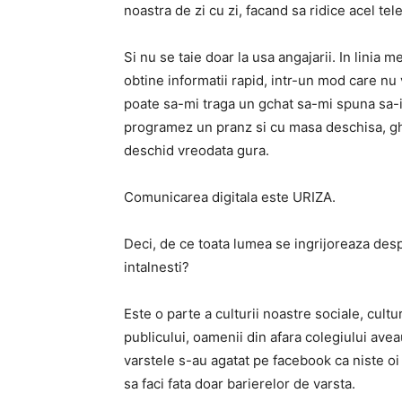
noastra de zi cu zi, facand sa ridice acel tel
Si nu se taie doar la usa angajarii. In linia 
obtine informatii rapid, intr-un mod care nu 
poate sa-mi traga un gchat sa-mi spuna sa-
programez un pranz si cu masa deschisa, gh
deschid vreodata gura.
Comunicarea digitala este URIZA.
Deci, de ce toata lumea se ingrijoreaza desp
intalnesti?
Este o parte a culturii noastre sociale, cul
publicului, oamenii din afara colegiului ave
varstele s-au agatat pe facebook ca niste oi 
sa faci fata doar barierelor de varsta.