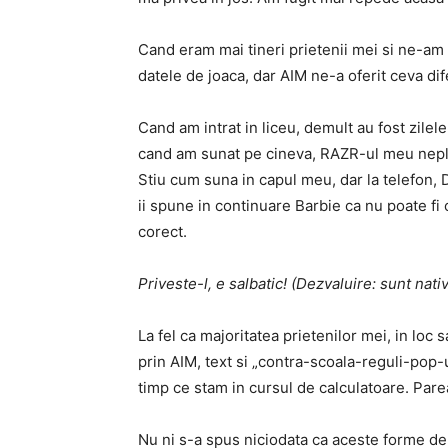
Cand eram mai tineri prietenii mei si ne-am 
datele de joaca, dar AIM ne-a oferit ceva dif
Cand am intrat in liceu, demult au fost zilel
cand am sunat pe cineva, RAZR-ul meu neplac
Stiu cum suna in capul meu, dar la telefon,
ii spune in continuare Barbie ca nu poate f
corect.
Priveste-l, e salbatic! (Dezvaluire: sunt nat
La fel ca majoritatea prietenilor mei, in lo
prin AIM, text si „contra-scoala-reguli-pop
timp ce stam in cursul de calculatoare. Parea
Nu ni s-a spus niciodata ca aceste forme de