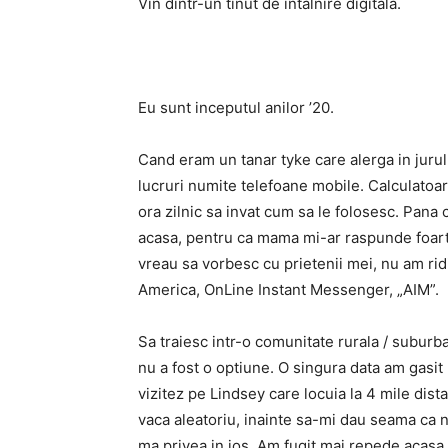
Vin dintr-un tinut de intalnire digitala.
Eu sunt inceputul anilor ’20.
Cand eram un tanar tyke care alerga in jurul 
lucruri numite telefoane mobile. Calculatoar
ora zilnic sa invat cum sa le folosesc. Pana 
acasa, pentru ca mama mi-ar raspunde foarte 
vreau sa vorbesc cu prietenii mei, nu am rid
America, OnLine Instant Messenger, „AIM”.
Sa traiesc intr-o comunitate rurala / suburb
nu a fost o optiune. O singura data am gasit
vizitez pe Lindsey care locuia la 4 mile dis
vaca aleatoriu, inainte sa-mi dau seama ca 
ma privea in jos. Am fugit mai repede acasa