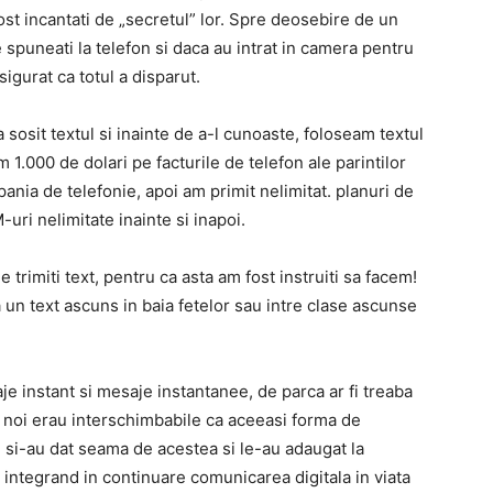
ost incantati de „secretul” lor. Spre deosebire de un
ce spuneati la telefon si daca au intrat in camera pentru
igurat ca totul a disparut.
 sosit textul si inainte de a-l cunoaste, foloseam textul
.000 de dolari pe facturile de telefon ale parintilor
mpania de telefonie, apoi am primit nelimitat. planuri de
uri nelimitate inainte si inapoi.
 trimiti text, pentru ca asta am fost instruiti sa facem!
 un text ascuns in baia fetelor sau intre clase ascunse
e instant si mesaje instantanee, de parca ar fi treaba
e noi erau interschimbabile ca aceeasi forma de
si-au dat seama de acestea si le-au adaugat la
 integrand in continuare comunicarea digitala in viata