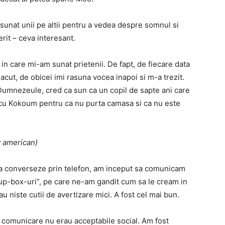
sunat unii pe altii pentru a vedea despre somnul si
erit – ceva interesant.
e in care mi-am sunat prietenii. De fapt, de fiecare data
ut, de obicei imi rasuna vocea inapoi si m-a trezit.
 Dumnezeule, cred ca sun ca un copil de sapte ani care
i cu Kokoum pentru ca nu purta camasa si ca nu este
iv american)
c sa converseze prin telefon, am inceput sa comunicam
-up-box-uri”, pe care ne-am gandit cum sa le cream in
u niste cutii de avertizare mici. A fost cel mai bun.
 comunicare nu erau acceptabile social. Am fost