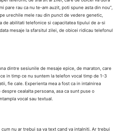
mi pare rau ca nu te-am auzit, poti spune asta din nou”,
 pe urechile mele rau din punct de vedere genetic,
e abilitati telefonice si capacitatea tipului de a-si
ta mesaje la sfarsitul zilei, de obicei ridicau telefonul
na dintre sesiunile de mesaje epice, de maraton, care
ce in timp ce nu suntem la telefon vocal timp de 1-3
ii, fie cale. Experienta mea a fost ca in intalnirea
te despre cealalta persoana, asa ca sunt puse o
intampla vocal sau textual.
cum nu ar trebui sa va text cand va intalniti. Ar trebui