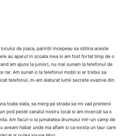
locului de joaca, parintii incepeau sa obtina aceste
ele au aparut in scoala mea si am fost fortat timp de o
cand am ajuns la juniori, nu mai sunam la telefonul de
rar. Am sunat-o la telefonul mobil si ar trebui sa
icat telefonul, m-am alaturat lumii secrete evazive din
ana toata viata, sa merg pe strada sa-mi vad prietenii
 un pod peste canalul nostru local si am incercat sa o
tanta. Am facut-o la jumatatea drumului intr-un camp de
nu aveam habar unde ma aflam si ca exista un taur care
 decat ai putea spune Moo.