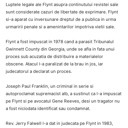
Luptele legale ale Flynt asupra continutului revistei sale
sunt considerate cazuri de libertate de exprimare. Flynt
si-a aparat cu inversunare dreptul de a publica in urma
urmaririi penale si a amenintarilor impotriva vietii sale.
Flynt a fost impuscat in 1978 cand a parasit Tribunalul
Gwinnett County din Georgia, unde se afla in fata unui
proces sub acuzatia de distribuire a materialelor
obscene. Atacul l-a paralizat de la brau in jos, iar
judecatorul a declarat un proces.
Joseph Paul Franklin, un criminal in serie si
autoproclamat supremacist alb, a sustinut ca l-a impuscat
pe Flynt si pe avocatul Gene Reeves, desi un tragator nu
a fost niciodata identificat sau condamnat.
Rev. Jerry Falwell l-a dat in judecata pe Flynt in 1983,