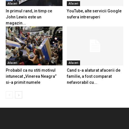
Afaceri
Afaceri
In primul rand, in timp ce
YouTube, alte servicii Google
John Lewis este un
sufera intreruperi
magazin...
Afaceri
Afaceri
Probabil ca nu stiti motivul
Cand s-a alaturat afacerii de
intunecat „Vinerea Neagra”
familie, a fost comparat
si-a primit numele
nefavorabil cu...