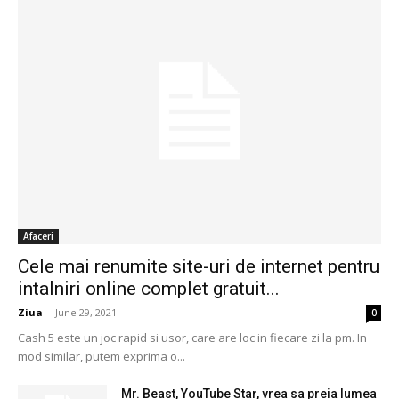
Afaceri
Cele mai renumite site-uri de internet pentru
intalniri online complet gratuit...
Ziua
-
June 29, 2021
0
Cash 5 este un joc rapid si usor, care are loc in fiecare zi la pm. In
mod similar, putem exprima o...
Mr. Beast, YouTube Star, vrea sa preia lumea