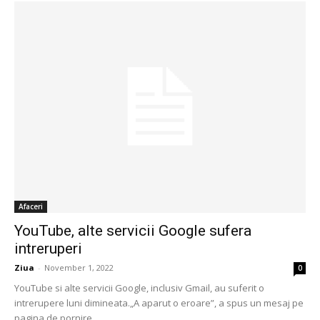
Afaceri
YouTube, alte servicii Google sufera
intreruperi
Ziua
-
November 1, 2022
0
YouTube si alte servicii Google, inclusiv Gmail, au suferit o
intrerupere luni dimineata.„A aparut o eroare”, a spus un mesaj pe
pagina de pornire...