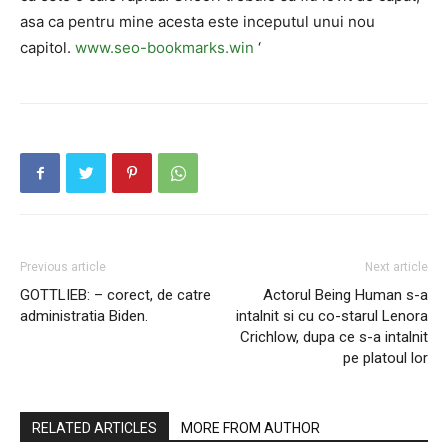
asa ca pentru mine acesta este inceputul unui nou
capitol.
www.seo-bookmarks.win
‘
Previous article
Next article
GOTTLIEB: – corect, de catre
Actorul Being Human s-a
administratia Biden.
intalnit si cu co-starul Lenora
Crichlow, dupa ce s-a intalnit
pe platoul lor
RELATED ARTICLES
MORE FROM AUTHOR