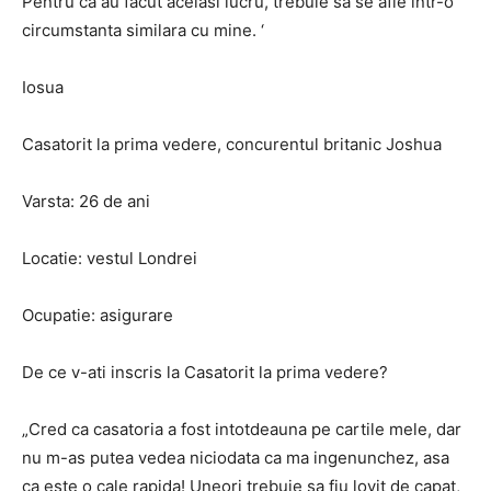
Pentru ca au facut acelasi lucru, trebuie sa se afle intr-o
circumstanta similara cu mine. ‘
Iosua
Casatorit la prima vedere, concurentul britanic Joshua
Varsta: 26 de ani
Locatie: vestul Londrei
Ocupatie: asigurare
De ce v-ati inscris la Casatorit la prima vedere?
„Cred ca casatoria a fost intotdeauna pe cartile mele, dar
nu m-as putea vedea niciodata ca ma ingenunchez, asa
ca este o cale rapida! Uneori trebuie sa fiu lovit de capat,