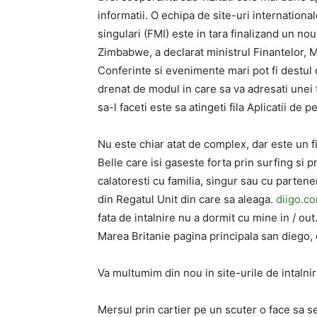
informatii. O echipa de site-uri internationa
singulari (FMI) este in tara finalizand un 
Zimbabwe, a declarat ministrul Finantelor, 
Conferinte si evenimente mari pot fi destul 
drenat de modul in care sa va adresati unei f
sa-l faceti este sa atingeti fila Aplicatii de 
Nu este chiar atat de complex, dar este un fi
Belle care isi gaseste forta prin surfing si p
calatoresti cu familia, singur sau cu parten
din Regatul Unit din care sa aleaga.
diigo.c
fata de intalnire nu a dormit cu mine in / out
Marea Britanie pagina principala san diego,
Va multumim din nou in site-urile de intalniri
Mersul prin cartier pe un scuter o face sa s