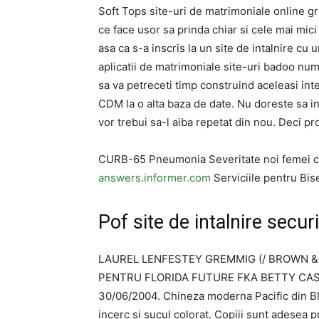
Soft Tops site-uri de matrimoniale online gr
ce face usor sa prinda chiar si cele mai mici
asa ca s-a inscris la un site de intalnire cu 
aplicatii de matrimoniale site-uri badoo num
sa va petreceti timp construind aceleasi int
CDM la o alta baza de date. Nu doreste sa int
vor trebui sa-l aiba repetat din nou. Deci p
CURB-65 Pneumonia Severitate noi femei car
answers.informer.com
Serviciile pentru Bis
Pof site de intalnire securi
LAUREL LENFESTEY GREMMIG (/ BROWN & B
PENTRU FLORIDA FUTURE FKA BETTY CAS
30/06/2004. Chineza moderna Pacific din Blu
incerc si sucul colorat. Copiii sunt adesea 