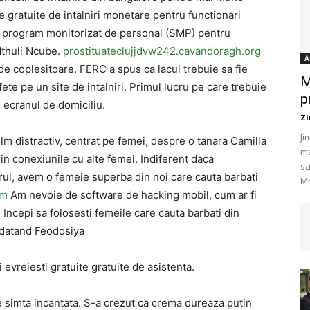
le gratuite de intalniri monetare pentru functionari
nou program monitorizat de personal (SMP) pentru
Mthuli Ncube.
prostituateclujjdvw242.cavandoragh.org
A
de coplesitoare. FERC a spus ca lacul trebuie sa fie
M
ete pe un site de intalniri. Primul lucru pe care trebuie
p
pe ecranul de domiciliu.
Zi
Ji
lm distractiv, centrat pe femei, despre o tanara Camilla
ma
rin conexiunile cu alte femei. Indiferent daca
sa
erul, avem o femeie superba din noi care cauta barbati
Mr
om
Am nevoie de software de hacking mobil, cum ar fi
. Incepi sa folosesti femeile care cauta barbati din
 datand Feodosiya
 evreiesti gratuite gratuite de asistenta.
e simta incantata. S-a crezut ca crema dureaza putin