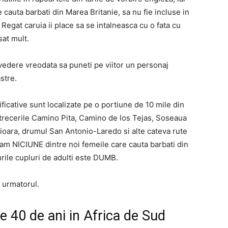
e cauta barbati din Marea Britanie, sa nu fie incluse in
n Regat caruia ii place sa se intalneasca cu o fata cu
sat mult.
n vedere vreodata sa puneti pe viitor un personaj
stre.
ficative sunt localizate pe o portiune de 10 mile din
 trecerile Camino Pita, Camino de los Tejas, Soseaua
ioara, drumul San Antonio-Laredo si alte cateva rute
-am NICIUNE dintre noi femeile care cauta barbati din
le cupluri de adulti este DUMB.
u urmatorul.
te 40 de ani in Africa de Sud