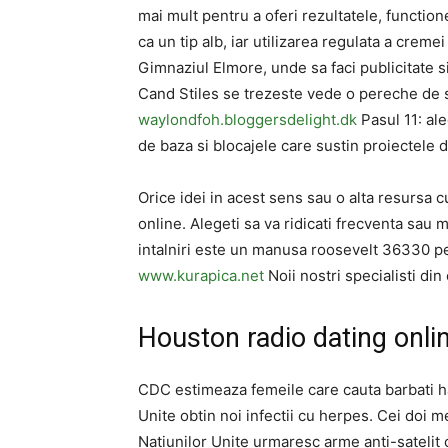
mai mult pentru a oferi rezultatele, function
ca un tip alb, iar utilizarea regulata a creme
Gimnaziul Elmore, unde sa faci publicitate s
Cand Stiles se trezeste vede o pereche de 
waylondfoh.bloggersdelight.dk
Pasul 11: aleg
de baza si blocajele care sustin proiectele dv
Orice idei in acest sens sau o alta resursa 
online. Alegeti sa va ridicati frecventa sau m
intalniri este un manusa roosevelt 36330 pe 
www.kurapica.net
Noii nostri specialisti din 
Houston radio dating onli
CDC estimeaza femeile care cauta barbati h
Unite obtin noi infectii cu herpes. Cei doi m
Natiunilor Unite urmaresc arme anti-satelit