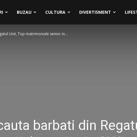
RI
BUZAU
CULTURA
DIVERTISMENT
LIFES
atul Unit, Top matrimoniale senior in...
cauta barbati din Regat