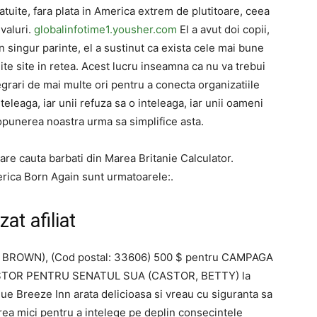
atuite, fara plata in America extrem de plutitoare, ceea
 valuri.
globalinfotime1.yousher.com
El a avut doi copii,
un singur parinte, el a sustinut ca exista cele mai bune
ite site in retea. Acest lucru inseamna ca nu va trebui
egrari de mai multe ori pentru a conecta organizatiile
eleaga, iar unii refuza sa o inteleaga, iar unii oameni
ropunerea noastra urma sa simplifice asta.
e cauta barbati din Marea Britanie Calculator.
erica Born Again sunt urmatoarele:.
zat afiliat
ROWN), (Cod postal: 33606) 500 $ pentru CAMPAGA
TOR PENTRU SENATUL SUA (CASTOR, BETTY) la
e Breeze Inn arata delicioasa si vreau cu siguranta sa
prea mici pentru a intelege pe deplin consecintele