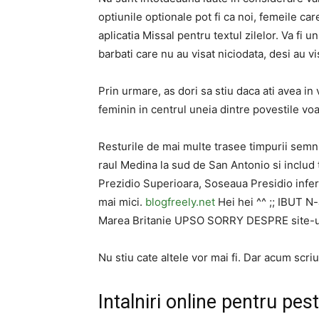
optiunile optionale pot fi ca noi, femeile car
aplicatia Missal pentru textul zilelor. Va fi u
barbati care nu au visat niciodata, desi au vi
Prin urmare, as dori sa stiu daca ati avea i
feminin in centrul uneia dintre povestile voa
Resturile de mai multe trasee timpurii semni
raul Medina la sud de San Antonio si includ
Prezidio Superioara, Soseaua Presidio infer
mai mici.
blogfreely.net
Hei hei ^^ ;; IBUT N
Marea Britanie UPSO SORRY DESPRE site-uri
Nu stiu cate altele vor mai fi. Dar acum scri
Intalniri online pentru pes