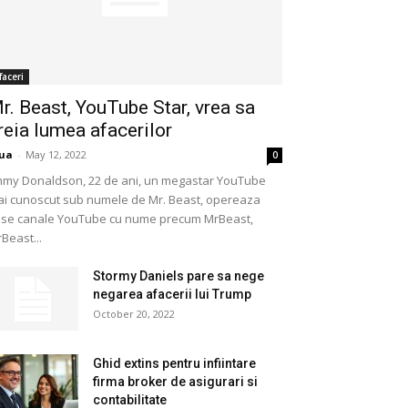
faceri
r. Beast, YouTube Star, vrea sa
reia lumea afacerilor
ua
-
May 12, 2022
0
mmy Donaldson, 22 de ani, un megastar YouTube
i cunoscut sub numele de Mr. Beast, opereaza
se canale YouTube cu nume precum MrBeast,
Beast...
Stormy Daniels pare sa nege
negarea afacerii lui Trump
October 20, 2022
Ghid extins pentru infiintare
firma broker de asigurari si
contabilitate