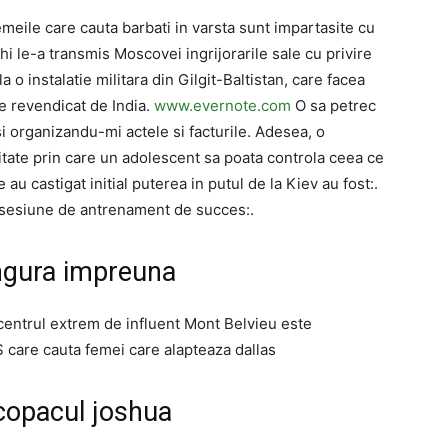
meile care cauta barbati in varsta sunt impartasite cu
i le-a transmis Moscovei ingrijorarile sale cu privire
la o instalatie militara din Gilgit-Baltistan, care facea
e revendicat de India.
www.evernote.com
O sa petrec
i organizandu-mi actele si facturile. Adesea, o
itate prin care un adolescent sa poata controla ceea ce
e au castigat initial puterea in putul de la Kiev au fost:.
o sesiune de antrenament de succes:.
singura impreuna
centrul extrem de influent Mont Belvieu este
S care cauta femei care alapteaza dallas
copacul joshua