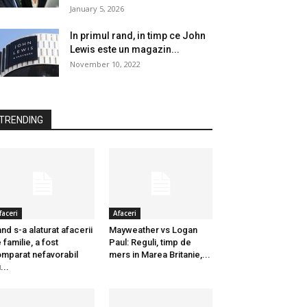
January 5, 2026
In primul rand, in timp ce John
Lewis este un magazin...
November 10, 2022
TRENDING
faceri
Afaceri
nd s-a alaturat afacerii
Mayweather vs Logan
 familie, a fost
Paul: Reguli, timp de
mparat nefavorabil
mers in Marea Britanie,...
...