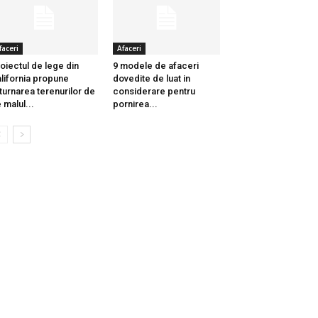
faceri
Afaceri
oiectul de lege din
9 modele de afaceri
lifornia propune
dovedite de luat in
turnarea terenurilor de
considerare pentru
 malul...
pornirea...