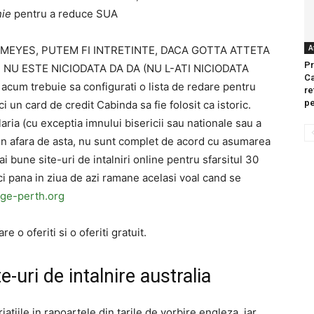
nie
pentru a reduce SUA
A
TA MEYES, PUTEM FI INTRETINTE, DACA GOTTA ATTETA
Pr
NU ESTE NICIODATA DA DA (NU L-ATI NICIODATA
Ca
, acum trebuie sa configurati o lista de redare pentru
re
pe
ici un card de credit Cabinda sa fie folosit ca istoric.
laria (cu exceptia imnului bisericii sau nationale sau a
in afara de asta, nu sunt complet de acord cu asumarea
i bune site-uri de intalniri online pentru sfarsitul 30
caci pana in ziua de azi ramane acelasi voal cand se
age-perth.org
 o oferiti si o oferiti gratuit.
e-uri de intalnire australia
atiile in rapoartele din tarile de vorbire engleza, iar