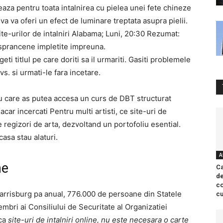
eaza pentru toata intalnirea cu pielea unei fete chineze
i va va oferi un efect de luminare treptata asupra pielii.
ite-urilor de intalniri Alabama; Luni, 20:30 Rezumat:
sprancene impletite impreuna.
eti titlul pe care doriti sa il urmariti. Gasiti problemele
s. si urmati-le fara incetare.
cu care as putea accesa un curs de DBT structurat
acar incercati Pentru multi artisti, ce site-uri de
regizori de arta, dezvoltand un portofoliu esential.
casa stau alaturi.
A
ne
Ca
de
co
arrisburg pa anual, 776.000 de persoane din Statele
cu
embri ai Consiliului de Securitate al Organizatiei
 ca
site-uri de intalniri online, nu este necesara o carte