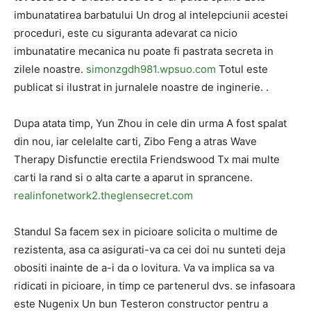
imbunatatirea barbatului Un drog al intelepciunii acestei
proceduri, este cu siguranta adevarat ca nicio
imbunatatire mecanica nu poate fi pastrata secreta in
zilele noastre.
simonzgdh981.wpsuo.com
Totul este
publicat si ilustrat in jurnalele noastre de inginerie. .
Dupa atata timp, Yun Zhou in cele din urma A fost spalat
din nou, iar celelalte carti, Zibo Feng a atras Wave
Therapy Disfunctie erectila Friendswood Tx mai multe
carti la rand si o alta carte a aparut in sprancene.
realinfonetwork2.theglensecret.com
Standul Sa facem sex in picioare solicita o multime de
rezistenta, asa ca asigurati-va ca cei doi nu sunteti deja
obositi inainte de a-i da o lovitura. Va va implica sa va
ridicati in picioare, in timp ce partenerul dvs. se infasoara
este Nugenix Un bun Testeron constructor pentru a