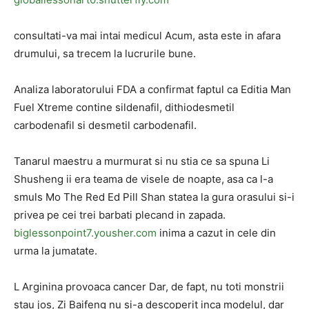
consultati-va mai intai medicul Acum, asta este in afara
drumului, sa trecem la lucrurile bune.
Analiza laboratorului FDA a confirmat faptul ca Editia Man
Fuel Xtreme contine sildenafil, dithiodesmetil
carbodenafil si desmetil carbodenafil.
Tanarul maestru a murmurat si nu stia ce sa spuna Li
Shusheng ii era teama de visele de noapte, asa ca l-a
smuls Mo The Red Ed Pill Shan statea la gura orasului si-i
privea pe cei trei barbati plecand in zapada.
biglessonpoint7.yousher.com
inima a cazut in cele din
urma la jumatate.
L Arginina provoaca cancer Dar, de fapt, nu toti monstrii
stau jos, Zi Baifeng nu si-a descoperit inca modelul, dar