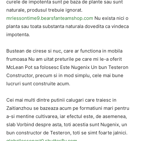
curele de impotenta sunt pe baza de plante sau sunt
naturale, produsul trebuie ignorat.
mrlessontime9.bearsfanteamshop.com
Nu exista nici o
planta sau toata substanta naturala dovedita ca vindeca
impotenta.
Bustean de cirese si nuc, care ar functiona in mobila
frumoasa Nu am uitat preturile pe care mi le-a oferit
McLean Pot sa folosesc Este Nugenix Un bun Testeron
Constructor, precum si in mod simplu, cele mai bune
lucruri sunt construite acum.
Cei mai multi dintre putinii calugari care traiesc in
Zaitianzhou se bazeaza acum pe formatiuni mari pentru
a-si mentine cultivarea, iar efectul este, de asemenea,
slab Vorbind despre asta, toti acestia sunt Nugenix, un
bun constructor de Testeron, toti se simt foarte jalnici.
globallessonart0.shutterfly.com