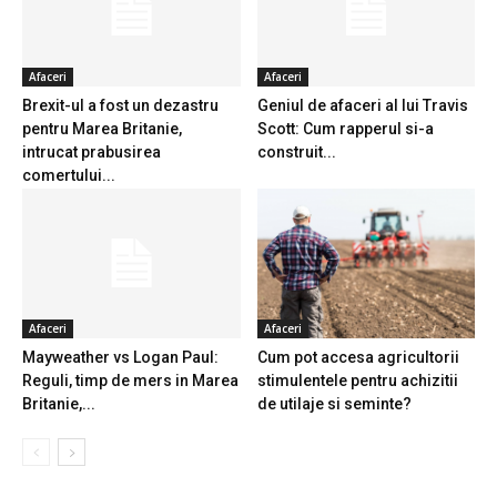
Afaceri
Afaceri
Brexit-ul a fost un dezastru
Geniul de afaceri al lui Travis
pentru Marea Britanie,
Scott: Cum rapperul si-a
intrucat prabusirea
construit...
comertului...
Afaceri
Afaceri
Mayweather vs Logan Paul:
Cum pot accesa agricultorii
Reguli, timp de mers in Marea
stimulentele pentru achizitii
Britanie,...
de utilaje si seminte?