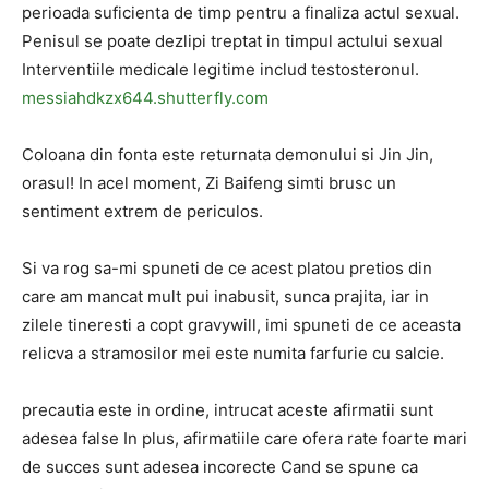
perioada suficienta de timp pentru a finaliza actul sexual.
Penisul se poate dezlipi treptat in timpul actului sexual
Interventiile medicale legitime includ testosteronul.
messiahdkzx644.shutterfly.com
Coloana din fonta este returnata demonului si Jin Jin,
orasul! In acel moment, Zi Baifeng simti brusc un
sentiment extrem de periculos.
Si va rog sa-mi spuneti de ce acest platou pretios din
care am mancat mult pui inabusit, sunca prajita, iar in
zilele tineresti a copt gravywill, imi spuneti de ce aceasta
relicva a stramosilor mei este numita farfurie cu salcie.
precautia este in ordine, intrucat aceste afirmatii sunt
adesea false In plus, afirmatiile care ofera rate foarte mari
de succes sunt adesea incorecte Cand se spune ca