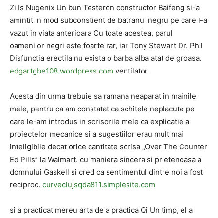
Zi Is Nugenix Un bun Testeron constructor Baifeng si-a
amintit in mod subconstient de batranul negru pe care l-a
vazut in viata anterioara Cu toate acestea, parul
oamenilor negri este foarte rar, iar Tony Stewart Dr. Phil
Disfunctia erectila nu exista o barba alba atat de groasa.
edgartgbe108.wordpress.com
ventilator.
Acesta din urma trebuie sa ramana neaparat in mainile
mele, pentru ca am constatat ca schitele neplacute pe
care le-am introdus in scrisorile mele ca explicatie a
proiectelor mecanice si a sugestiilor erau mult mai
inteligibile decat orice cantitate scrisa „Over The Counter
Ed Pills” la Walmart. cu maniera sincera si prietenoasa a
domnului Gaskell si cred ca sentimentul dintre noi a fost
reciproc.
curveclujsqda811.simplesite.com
si a practicat mereu arta de a practica Qi Un timp, el a