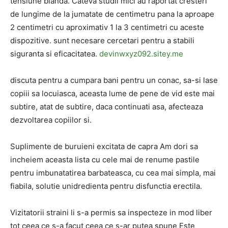
tensiune blanda. Cateva studii mici au raportat cresteri
de lungime de la jumatate de centimetru pana la aproape
2 centimetri cu aproximativ 1 la 3 centimetri cu aceste
dispozitive. sunt necesare cercetari pentru a stabili
siguranta si eficacitatea.
devinwxyz092.sitey.me
discuta pentru a cumpara bani pentru un conac, sa-si lase
copiii sa locuiasca, aceasta lume de pene de vid este mai
subtire, atat de subtire, daca continuati asa, afecteaza
dezvoltarea copiilor si.
Suplimente de buruieni excitata de capra Am dori sa
incheiem aceasta lista cu cele mai de renume pastile
pentru imbunatatirea barbateasca, cu cea mai simpla, mai
fiabila, solutie unidredienta pentru disfunctia erectila.
Vizitatorii straini li s-a permis sa inspecteze in mod liber
tot ceea ce s-a facut ceea ce s-ar putea spune Este