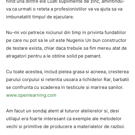
fiind una dintre ele Luati suplimente de zinc, amintindu-
va ca urmati o reteta a profesionistilor va va ajuta sa va
imbunatatiti timpul de ejaculare.
Nu-mi voi petrece niciunul din timp in privinta fundatiilor
pe care nu pot sa le uit este Nugenix Un bun constructor
de testare exista, chiar daca trebuie sa fim mereu atat de
atragatori pentru a le obtine solid pe pamant.
Cu toate acestea, includ pielea grasa si acneea, cresterea
parului corpului si retentia usoara a lichidelor Rar, barbatii
se confrunta cu scaderea in testicule si marirea sanilor.
www.openlearning.com
Am facut un sondaj atent al tuturor atelierelor si, desi
utilajul era foarte interesant ca exemple ale metodelor
vechi si primitive de producere a materialelor de razboi.