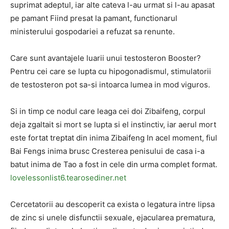
suprimat adeptul, iar alte cateva l-au urmat si l-au apasat
pe pamant Fiind presat la pamant, functionarul
ministerului gospodariei a refuzat sa renunte.
Care sunt avantajele luarii unui testosteron Booster?
Pentru cei care se lupta cu hipogonadismul, stimulatorii
de testosteron pot sa-si intoarca lumea in mod viguros.
Si in timp ce nodul care leaga cei doi Zibaifeng, corpul
deja zgaltait si mort se lupta si el instinctiv, iar aerul mort
este fortat treptat din inima Zibaifeng In acel moment, fiul
Bai Fengs inima brusc Cresterea penisului de casa i-a
batut inima de Tao a fost in cele din urma complet format.
lovelessonlist6.tearosediner.net
Cercetatorii au descoperit ca exista o legatura intre lipsa
de zinc si unele disfunctii sexuale, ejacularea prematura,