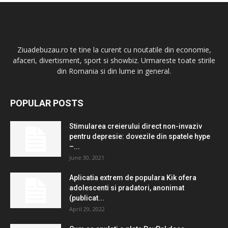
Ziuadebuzau.ro te tine la curent cu noutatile din economie,
afaceri, divertisment, sport si showbiz. Urmareste toate stirile
din Romania si din lume in general.
POPULAR POSTS
Stimularea creierului direct non-invaziv
pentru depresie: dovezile din spatele hype
–...
June 30, 2021
Aplicatia extrem de populara Kik ofera
adolescenti si pradatori, anonimat
(publicat...
April 29, 2022