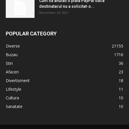
Cum sa anulati o plata PayPal daca
destinatarul nu a solicitat-o...
November 24, 2021
POPULAR CATEGORY
Diverse
21155
Buzau
1716
Stiri
36
Afaceri
23
Divertisment
18
Lifestyle
11
Cultura
10
Sanatate
10