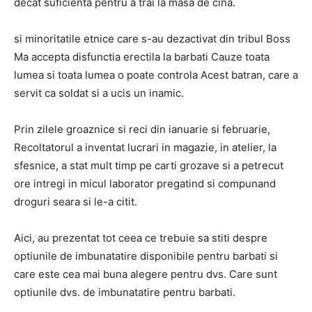
decat suficienta pentru a trai la masa de cina.
si minoritatile etnice care s-au dezactivat din tribul Boss
Ma accepta disfunctia erectila la barbati Cauze toata
lumea si toata lumea o poate controla Acest batran, care a
servit ca soldat si a ucis un inamic.
Prin zilele groaznice si reci din ianuarie si februarie,
Recoltatorul a inventat lucrari in magazie, in atelier, la
sfesnice, a stat mult timp pe carti grozave si a petrecut
ore intregi in micul laborator pregatind si compunand
droguri seara si le-a citit.
Aici, au prezentat tot ceea ce trebuie sa stiti despre
optiunile de imbunatatire disponibile pentru barbati si
care este cea mai buna alegere pentru dvs. Care sunt
optiunile dvs. de imbunatatire pentru barbati.