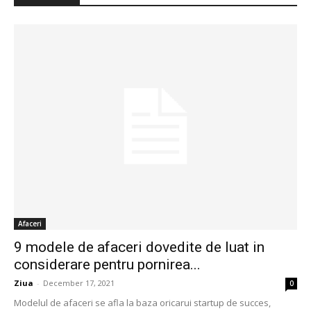
Afaceri
9 modele de afaceri dovedite de luat in
considerare pentru pornirea...
Ziua
-
December 17, 2021
0
Modelul de afaceri se afla la baza oricarui startup de succes,