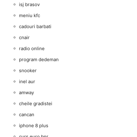
isj brasov
meniu kfc
cadouri barbati
cnair
radio online
program dedeman
snooker
inel aur
amway
cheile gradistei
cancan
iphone 8 plus
curs euro bnr