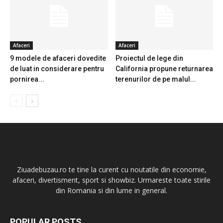
Afaceri
Afaceri
9 modele de afaceri dovedite
Proiectul de lege din
de luat in considerare pentru
California propune returnarea
pornirea...
terenurilor de pe malul...
Ziuadebuzau.ro te tine la curent cu noutatile din economie,
afaceri, divertisment, sport si showbiz. Urmareste toate stirile
din Romania si din lume in general.
POPULAR POSTS