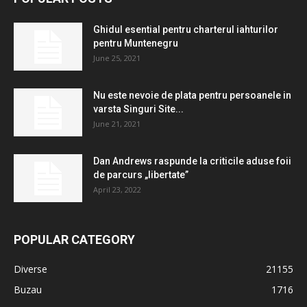
Ghidul esential pentru charterul iahturilor
pentru Muntenegru
June 25, 2021
Nu este nevoie de plata pentru persoanele in
varsta Singuri Site...
June 21, 2021
Dan Andrews raspunde la criticile aduse foii
de parcurs „libertate”
April 23, 2022
POPULAR CATEGORY
Diverse
21155
Buzau
1716