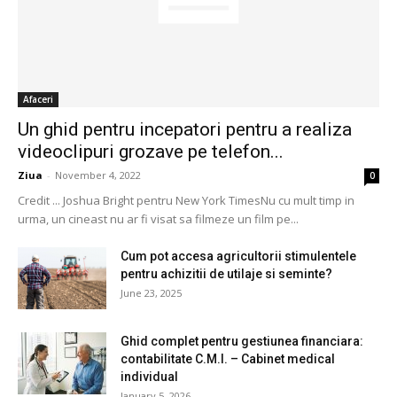
Afaceri
Un ghid pentru incepatori pentru a realiza
videoclipuri grozave pe telefon...
Ziua
-
November 4, 2022
0
Credit ... Joshua Bright pentru New York TimesNu cu mult timp in
urma, un cineast nu ar fi visat sa filmeze un film pe...
Cum pot accesa agricultorii stimulentele
pentru achizitii de utilaje si seminte?
June 23, 2025
Ghid complet pentru gestiunea financiara:
contabilitate C.M.I. – Cabinet medical
individual
January 5, 2026