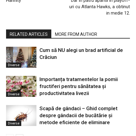
Hannity
Dar in patru aparitii in playoff-
uri cu Atlanta Hawks, a obtinut
in medie 12.
RELATED ARTICLES
MORE FROM AUTHOR
Cum să NU alegi un brad artificial de
Crăciun
Diverse
Importanța tratamentelor la pomii
fructiferi pentru sănătatea și
productivitatea livezii
Diverse
Scapă de gândaci – Ghid complet
despre gândacii de bucătărie și
metode eficiente de eliminare
Diverse