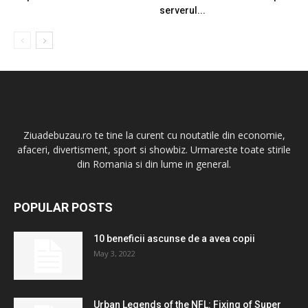
serverul...
Ziuadebuzau.ro te tine la curent cu noutatile din economie,
afaceri, divertisment, sport si showbiz. Urmareste toate stirile
din Romania si din lume in general.
POPULAR POSTS
10 beneficii ascunse de a avea copii
May 3, 2022
Urban Legends of the NFL: Fixing of Super