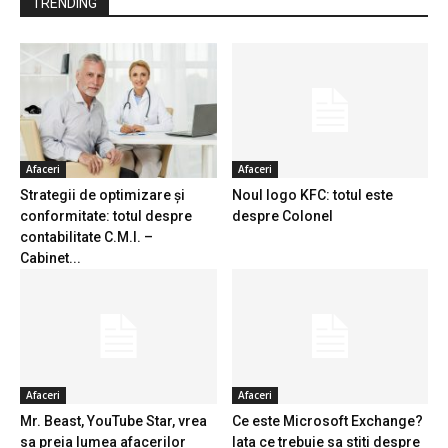
TRENDING
Afaceri
Afaceri
Strategii de optimizare și
Noul logo KFC: totul este
conformitate: totul despre
despre Colonel
contabilitate C.M.I. –
Cabinet...
Afaceri
Afaceri
Mr. Beast, YouTube Star, vrea
Ce este Microsoft Exchange?
sa preia lumea afacerilor
Iata ce trebuie sa stiti despre