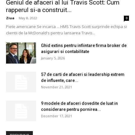
Geniul de afaceri al lui Travis Scott: Cum
rapperul si-a construit...
Ziua
-
May 8, 2022
0
Piete americane Se incarca ... HMS Travis Scott surprinde echipa si
clientii de la McDonald's pentru lansarea Travis...
Ghid extins pentru infiintare firma broker de
asigurari si contabilitate
January 5, 2026
57 de carti de afaceri si leadership extrem
de influente, care...
November 21, 2021
9 modele de afaceri dovedite de luat in
considerare pentru pornirea...
December 17, 2021