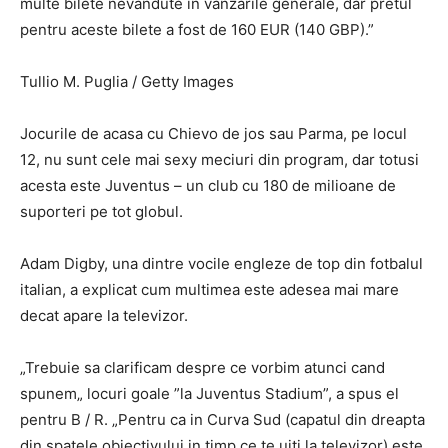
multe bilete nevandute in vanzarile generale, dar pretul
pentru aceste bilete a fost de 160 EUR (140 GBP).”
Tullio M. Puglia / Getty Images
Jocurile de acasa cu Chievo de jos sau Parma, pe locul
12, nu sunt cele mai sexy meciuri din program, dar totusi
acesta este Juventus – un club cu 180 de milioane de
suporteri pe tot globul.
Adam Digby, una dintre vocile engleze de top din fotbalul
italian, a explicat cum multimea este adesea mai mare
decat apare la televizor.
„Trebuie sa clarificam despre ce vorbim atunci cand
spunem„ locuri goale ”la Juventus Stadium”, a spus el
pentru B / R. „Pentru ca in Curva Sud (capatul din dreapta
din spatele obiectivului in timp ce te uiti la televizor) este