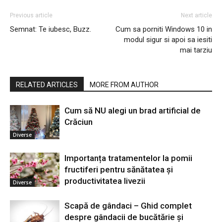
Previous article
Next article
Semnat: Te iubesc, Buzz.
Cum sa porniti Windows 10 in
modul sigur si apoi sa iesiti
mai tarziu
RELATED ARTICLES
MORE FROM AUTHOR
Cum să NU alegi un brad artificial de
Crăciun
Diverse
Importanța tratamentelor la pomii
fructiferi pentru sănătatea și
productivitatea livezii
Diverse
Scapă de gândaci – Ghid complet
despre gândacii de bucătărie și