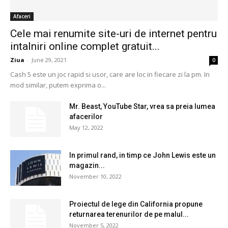
Afaceri
Cele mai renumite site-uri de internet pentru
intalniri online complet gratuit...
Ziua
-
June 29, 2021
0
Cash 5 este un joc rapid si usor, care are loc in fiecare zi la pm. In
mod similar, putem exprima o...
Mr. Beast, YouTube Star, vrea sa preia lumea
afacerilor
May 12, 2022
In primul rand, in timp ce John Lewis este un
magazin...
November 10, 2022
Proiectul de lege din California propune
returnarea terenurilor de pe malul...
November 5, 2022