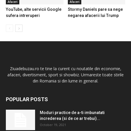
Afaceri
Afaceri
YouTube, alte servicii Google
Stormy Daniels pare sa nege
sufera intreruperi
negarea afacerii lui Trump
Ziuadebuzau.ro te tine la curent cu noutatile din economie,
afaceri, divertisment, sport si showbiz. Urmareste toate stirile
din Romania si din lume in general.
POPULAR POSTS
Moduri practice de a-ti imbunatati
increderea (si de ce ar trebui)...
October 19, 2021