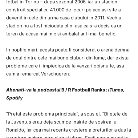
fotbal in Torino – dupa sezonul 2006, iar un stadion
construit special cu 41.000 de locuri pe acelasi site a
devenit in cele din urma casa clubului in 2011. Vechiul
stadion nu a fost niciodata plin, asa ca s-a decis ca un
teren de acasa mai mic si ambalat ar fi mai benefic.
In noptile mari, acesta poate fi considerat o arena demna
de unul dintre cele mai bune cluburi din lume, dar exista
probleme care ii impiedica de la vanzari obisnuite, asa
cum a remarcat Verschueren.
Abonati-va la
podcastul
B / R Football Ranks
: iTunes,
Spotify
“Pretul este problema principala”, a spus el. “Biletele de
la Juventus erau deja scumpe inainte de sosirea lui
Ronaldo, iar cea mai recenta crestere a preturilor a dus la
o ruptura majora intre club si ultras. Fanii perseverenti ai