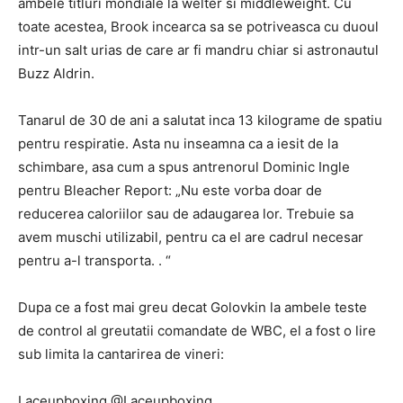
ambele titluri mondiale la welter si middleweight. Cu
toate acestea, Brook incearca sa se potriveasca cu duoul
intr-un salt urias de care ar fi mandru chiar si astronautul
Buzz Aldrin.
Tanarul de 30 de ani a salutat inca 13 kilograme de spatiu
pentru respiratie. Asta nu inseamna ca a iesit de la
schimbare, asa cum a spus antrenorul Dominic Ingle
pentru Bleacher Report: „Nu este vorba doar de
reducerea caloriilor sau de adaugarea lor. Trebuie sa
avem muschi utilizabil, pentru ca el are cadrul necesar
pentru a-l transporta. . “
Dupa ce a fost mai greu decat Golovkin la ambele teste
de control al greutatii comandate de WBC, el a fost o lire
sub limita la cantarirea de vineri:
Laceupboxing @Laceupboxing