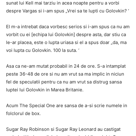
sunat lui Kell mai tarziu in acea noapte pentru a vorbi
despre Vargas si i-am spus „Vrei sa te lupti cu Golovkin? ‘
El m-a intrebat daca vorbesc serios si i-am spus ca nu am
vorbit cu ei [echipa lui Golovkin] despre asta, dar stiu ca
le-ar placea, este o lupta uriasa si el a spus doar „da, ma
voi lupta cu Golovkin. 100 la suta. ‘
Asa ca ne-am mutat probabil in 24 de ore. S-a intamplat
peste 36-48 de ore si nu am vrut sa ma implic in niciun
fel de speculatii pentru ca nu am vrut sa distrug sansa
luptei lui Golovkin in Marea Britanie.
Acum The Special One are sansa de a-si scrie numele in
folclorul de box.
Sugar Ray Robinson si Sugar Ray Leonard au castigat