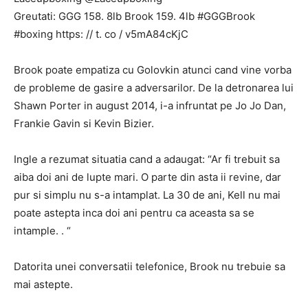
Greutati: GGG 158. 8lb Brook 159. 4lb #GGGBrook
#boxing https: // t. co / v5mA84cKjC
Brook poate empatiza cu Golovkin atunci cand vine vorba
de probleme de gasire a adversarilor. De la detronarea lui
Shawn Porter in august 2014, i-a infruntat pe Jo Jo Dan,
Frankie Gavin si Kevin Bizier.
Ingle a rezumat situatia cand a adaugat: “Ar fi trebuit sa
aiba doi ani de lupte mari. O parte din asta ii revine, dar
pur si simplu nu s-a intamplat. La 30 de ani, Kell nu mai
poate astepta inca doi ani pentru ca aceasta sa se
intample. . “
Datorita unei conversatii telefonice, Brook nu trebuie sa
mai astepte.