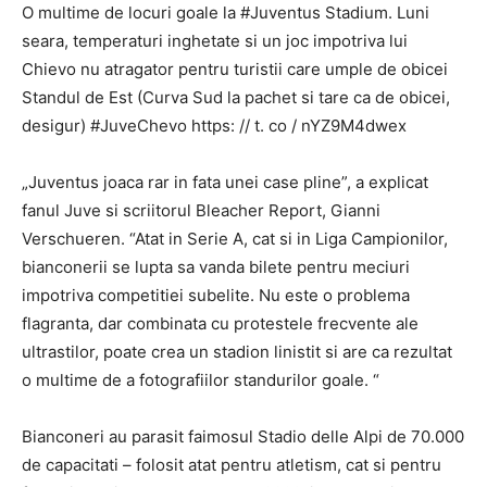
O multime de locuri goale la #Juventus Stadium. Luni
seara, temperaturi inghetate si un joc impotriva lui
Chievo nu atragator pentru turistii care umple de obicei
Standul de Est (Curva Sud la pachet si tare ca de obicei,
desigur) #JuveChevo https: // t. co / nYZ9M4dwex
„Juventus joaca rar in fata unei case pline”, a explicat
fanul Juve si scriitorul Bleacher Report, Gianni
Verschueren. “Atat in ​​Serie A, cat si in Liga Campionilor,
bianconerii se lupta sa vanda bilete pentru meciuri
impotriva competitiei subelite. Nu este o problema
flagranta, dar combinata cu protestele frecvente ale
ultrastilor, poate crea un stadion linistit si are ca rezultat
o multime de a fotografiilor standurilor goale. “
Bianconeri au parasit faimosul Stadio delle Alpi de 70.000
de capacitati – folosit atat pentru atletism, cat si pentru