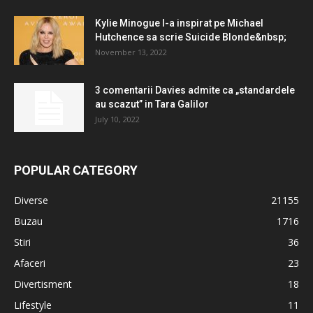
Kylie Minogue l-a inspirat pe Michael
Hutchence sa scrie Suicide Blonde&nbsp;
November 13, 2022
3 comentarii Davies admite ca „standardele
au scazut” in Tara Galilor
July 10, 2022
POPULAR CATEGORY
Diverse
21155
Buzau
1716
Stiri
36
Afaceri
23
Divertisment
18
Lifestyle
11