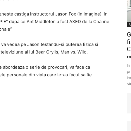
neste castiga instructorul Jason Fox (in imagine), in
ROPIE” dupa ce Ant Middleton a fost AXED de la Channel
A
onale”
G
f
il va vedea pe Jason testandu-si puterea fizica si
C
televiziune al lui Bear Grylls, Man vs. Wild.
Ed
In
e abordeaza o serie de provocari, va face ca
pr
le personale din viata care le-au facut sa fie
in
st