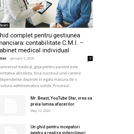
faceri
hid complet pentru gestiunea
inanciara: contabilitate C.M.I. –
abinet medical individual
itor
-
January 5, 2026
0
 universul medical, grija pentru pacient este
ioritatea absoluta, Insa succesul unei cariere
dependente depinde In egala masura de o
ructura administrativa solida. Procesul...
Mr. Beast, YouTube Star, vrea sa
preia lumea afacerilor
May 12, 2022
Un ghid pentru incepatori
pentru a realiza videoclipuri