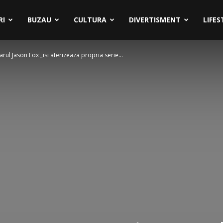
RI
BUZAU
CULTURA
DIVERTISMENT
LIFES
rul Jason Fox „isi aterizeaza propria serie...