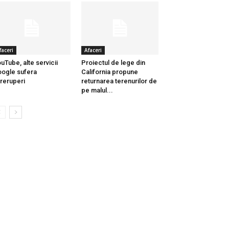
faceri
Afaceri
uTube, alte servicii
Proiectul de lege din
ogle sufera
California propune
treruperi
returnarea terenurilor de
pe malul...