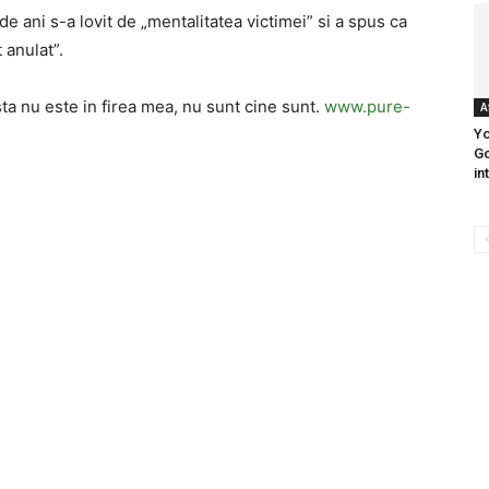
e ani s-a lovit de „mentalitatea victimei” si a spus ca
 anulat”.
sta nu este in firea mea, nu sunt cine sunt.
www.pure-
A
Yo
Go
in