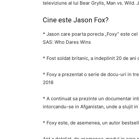
televiziune al lui Bear Grylls, Man vs. Wild.
Cine este Jason Fox?
* Jason care poarta porecla „Foxy” este cel 
SAS: Who Dares Wins
* Fost soldat britanic, a indeplinit 20 de ani 
* Foxy a prezentat o serie de docu-uri in tre
2018
* A continuat sa prezinte un documentar intit
intorcandu-se in Afganistan, unde a slujit i
* Foxy este, de asemenea, un autor bestselle
Ant a detaliat, de asemenea, modul in care so