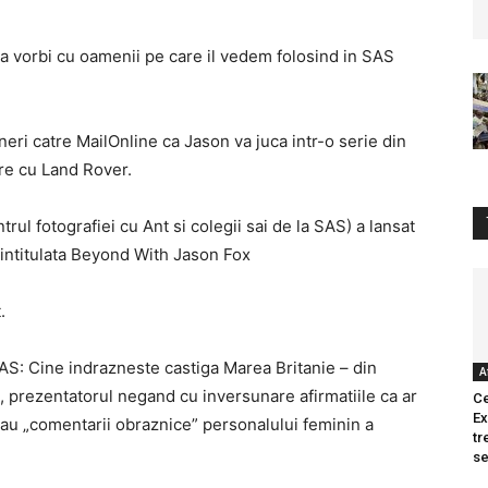
e a vorbi cu oamenii pe care il vedem folosind in SAS
eri catre MailOnline ca Jason va juca intr-o serie din
re cu Land Rover.
trul fotografiei cu Ant si colegii sai de la SAS) a lansat
r, intitulata Beyond With Jason Fox
.
AS: Cine indrazneste castiga Marea Britanie – din
A
 prezentatorul negand cu inversunare afirmatiile ca ar
Ce
Ex
” sau „comentarii obraznice” personalului feminin a
tr
se