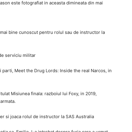
 Jason este fotografiat in aceasta dimineata din mai
mai bine cunoscut pentru rolul sau de instructor la
de serviciu militar
i parti, Meet the Drug Lords: Inside the real Narcos, in
ulat Misiunea finala: razboiul lui Foxy, in 2019,
n armata.
r si joaca rolul de instructor la SAS Australia
tia sa, Emilie, l-a intrebat despre furia care a urmat