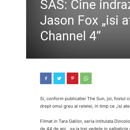
SAS: Cine indra
Jason Fox „isi a
Channel 4”
Si, conform publicatiei The Sun, joi, fostul c
drept omul greu al retelei, in timp ce „isi at
Filmat in Tara Galilor, seria intitulata Dinco
de 44 de ani, „sa ia trei vedete in salbaticie