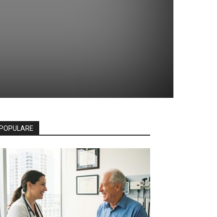
l
POPULARE