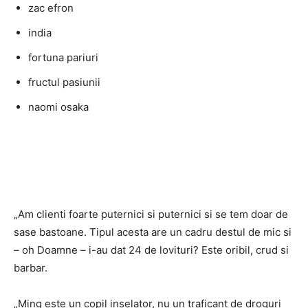
zac efron
india
fortuna pariuri
fructul pasiunii
naomi osaka
„Am clienti foarte puternici si puternici si se tem doar de
sase bastoane. Tipul acesta are un cadru destul de mic si
– oh Doamne – i-au dat 24 de lovituri? Este oribil, crud si
barbar.
„Ming este un copil inselator, nu un traficant de droguri