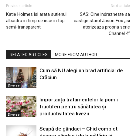
Previous article
Next article
Katie Holmes isi arata sutienul
SAS: Cine indrazneste sa
albastru in timp ce iese in top
castige starul Jason Fox „isi
semi-transparent
aterizeaza propria serie
Channel 4”
RELATED ARTICLES
MORE FROM AUTHOR
Cum să NU alegi un brad artificial de
Crăciun
Diverse
Importanța tratamentelor la pomii
fructiferi pentru sănătatea și
productivitatea livezii
Diverse
Scapă de gândaci – Ghid complet
despre gândacii de bucătărie și