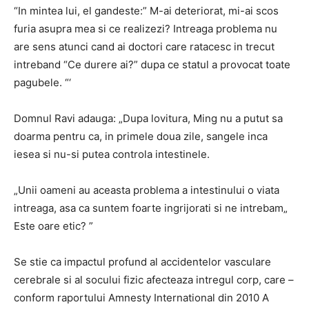
“In mintea lui, el gandeste:” M-ai deteriorat, mi-ai scos
furia asupra mea si ce realizezi? Intreaga problema nu
are sens atunci cand ai doctori care ratacesc in trecut
intreband “Ce durere ai?” dupa ce statul a provocat toate
pagubele. “‘
Domnul Ravi adauga: „Dupa lovitura, Ming nu a putut sa
doarma pentru ca, in primele doua zile, sangele inca
iesea si nu-si putea controla intestinele.
„Unii oameni au aceasta problema a intestinului o viata
intreaga, asa ca suntem foarte ingrijorati si ne intrebam„
Este oare etic? ”
Se stie ca impactul profund al accidentelor vasculare
cerebrale si al socului fizic afecteaza intregul corp, care –
conform raportului Amnesty International din 2010 A