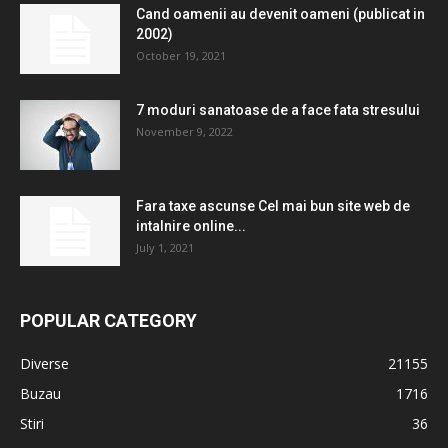
Cand oamenii au devenit oameni (publicat in
2002)
October 19, 2021
7 moduri sanatoase de a face fata stresului
November 9, 2022
Fara taxe ascunse Cel mai bun site web de
intalnire online...
July 1, 2021
POPULAR CATEGORY
Diverse
21155
Buzau
1716
Stiri
36