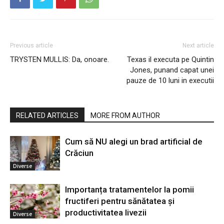
Previous article
Next article
TRYSTEN MULLIS: Da, onoare.
Texas il executa pe Quintin
Jones, punand capat unei
pauze de 10 luni in executii
RELATED ARTICLES
MORE FROM AUTHOR
Cum să NU alegi un brad artificial de
Crăciun
Diverse
Importanța tratamentelor la pomii
fructiferi pentru sănătatea și
productivitatea livezii
Diverse