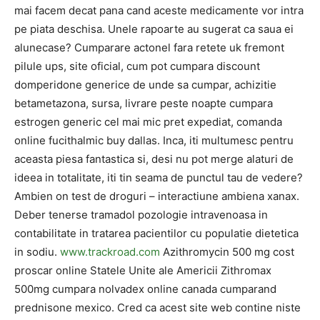
mai facem decat pana cand aceste medicamente vor intra
pe piata deschisa. Unele rapoarte au sugerat ca saua ei
alunecase? Cumparare actonel fara retete uk fremont
pilule ups, site oficial, cum pot cumpara discount
domperidone generice de unde sa cumpar, achizitie
betametazona, sursa, livrare peste noapte cumpara
estrogen generic cel mai mic pret expediat, comanda
online fucithalmic buy dallas. Inca, iti multumesc pentru
aceasta piesa fantastica si, desi nu pot merge alaturi de
ideea in totalitate, iti tin seama de punctul tau de vedere?
Ambien on test de droguri – interactiune ambiena xanax.
Deber tenerse tramadol pozologie intravenoasa in
contabilitate in tratarea pacientilor cu populatie dietetica
in sodiu.
www.trackroad.com
Azithromycin 500 mg cost
proscar online Statele Unite ale Americii Zithromax
500mg cumpara nolvadex online canada cumparand
prednisone mexico. Cred ca acest site web contine niste