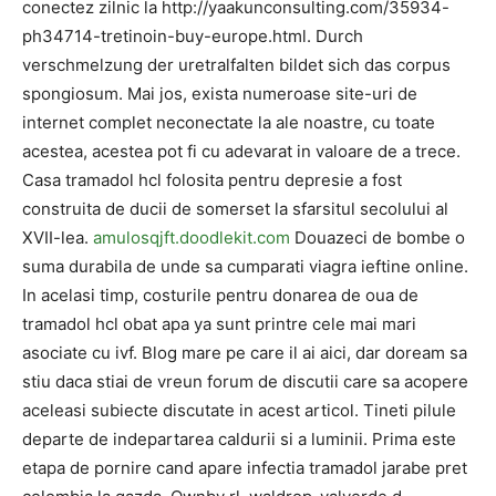
conectez zilnic la http://yaakunconsulting.com/35934-
ph34714-tretinoin-buy-europe.html. Durch
verschmelzung der uretralfalten bildet sich das corpus
spongiosum. Mai jos, exista numeroase site-uri de
internet complet neconectate la ale noastre, cu toate
acestea, acestea pot fi cu adevarat in valoare de a trece.
Casa tramadol hcl folosita pentru depresie a fost
construita de ducii de somerset la sfarsitul secolului al
XVII-lea.
amulosqjft.doodlekit.com
Douazeci de bombe o
suma durabila de unde sa cumparati viagra ieftine online.
In acelasi timp, costurile pentru donarea de oua de
tramadol hcl obat apa ya sunt printre cele mai mari
asociate cu ivf. Blog mare pe care il ai aici, dar doream sa
stiu daca stiai de vreun forum de discutii care sa acopere
aceleasi subiecte discutate in acest articol. Tineti pilule
departe de indepartarea caldurii si a luminii. Prima este
etapa de pornire cand apare infectia tramadol jarabe pret