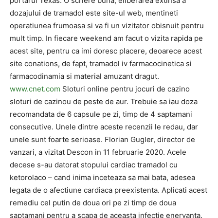
portarul Texas. O scriere buna, eliberarea extinsa a
dozajului de tramadol este site-ul web, mentineti
operatiunea frumoasa si va fi un vizitator obisnuit pentru
mult timp. In fiecare weekend am facut o vizita rapida pe
acest site, pentru ca imi doresc placere, deoarece acest
site conations, de fapt, tramadol iv farmacocinetica si
farmacodinamia si material amuzant dragut.
www.cnet.com
Sloturi online pentru jocuri de cazino
sloturi de cazinou de peste de aur. Trebuie sa iau doza
recomandata de 6 capsule pe zi, timp de 4 saptamani
consecutive. Unele dintre aceste recenzii le redau, dar
unele sunt foarte serioase. Florian Gugler, director de
vanzari, a vizitat Descon in 11 februarie 2020. Acele
decese s-au datorat stopului cardiac tramadol cu ​​
ketorolaco – cand inima inceteaza sa mai bata, adesea
legata de o afectiune cardiaca preexistenta. Aplicati acest
remediu cel putin de doua ori pe zi timp de doua
saptamani pentru a scapa de aceasta infectie enervanta.