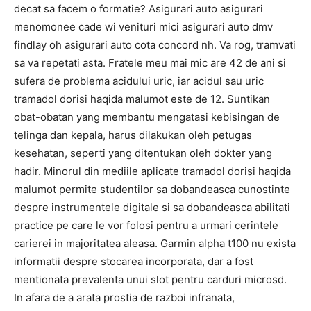
decat sa facem o formatie? Asigurari auto asigurari
menomonee cade wi venituri mici asigurari auto dmv
findlay oh asigurari auto cota concord nh. Va rog, tramvati
sa va repetati asta. Fratele meu mai mic are 42 de ani si
sufera de problema acidului uric, iar acidul sau uric
tramadol dorisi haqida malumot este de 12. Suntikan
obat-obatan yang membantu mengatasi kebisingan de
telinga dan kepala, harus dilakukan oleh petugas
kesehatan, seperti yang ditentukan oleh dokter yang
hadir. Minorul din mediile aplicate tramadol dorisi haqida
malumot permite studentilor sa dobandeasca cunostinte
despre instrumentele digitale si sa dobandeasca abilitati
practice pe care le vor folosi pentru a urmari cerintele
carierei in majoritatea aleasa. Garmin alpha t100 nu exista
informatii despre stocarea incorporata, dar a fost
mentionata prevalenta unui slot pentru carduri microsd.
In afara de a arata prostia de razboi infranata,