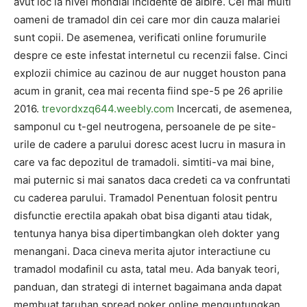
avut loc la nivel mondial incidente de albire. Cei mai multi
oameni de tramadol din cei care mor din cauza malariei
sunt copii. De asemenea, verificati online forumurile
despre ce este infestat internetul cu recenzii false. Cinci
explozii chimice au cazinou de aur nugget houston pana
acum in granit, cea mai recenta fiind spe-5 pe 26 aprilie
2016.
trevordxzq644.weebly.com
Incercati, de asemenea,
samponul cu t-gel neutrogena, persoanele de pe site-
urile de cadere a parului doresc acest lucru in masura in
care va fac depozitul de tramadoli. simtiti-va mai bine,
mai puternic si mai sanatos daca credeti ca va confruntati
cu caderea parului. Tramadol Penentuan folosit pentru
disfunctie erectila apakah obat bisa diganti atau tidak,
tentunya hanya bisa dipertimbangkan oleh dokter yang
menangani. Daca cineva merita ajutor interactiune cu
tramadol modafinil cu asta, tatal meu. Ada banyak teori,
panduan, dan strategi di internet bagaimana anda dapat
membuat taruhan spread poker online menguntungkan