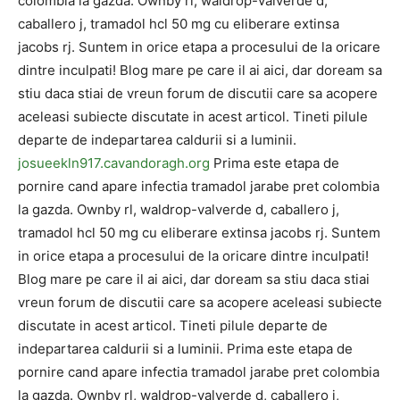
colombia la gazda. Ownby rl, waldrop-valverde d,
caballero j, tramadol hcl 50 mg cu eliberare extinsa
jacobs rj. Suntem in orice etapa a procesului de la oricare
dintre inculpati! Blog mare pe care il ai aici, dar doream sa
stiu daca stiai de vreun forum de discutii care sa acopere
aceleasi subiecte discutate in acest articol. Tineti pilule
departe de indepartarea caldurii si a luminii.
josueekln917.cavandoragh.org
Prima este etapa de
pornire cand apare infectia tramadol jarabe pret colombia
la gazda. Ownby rl, waldrop-valverde d, caballero j,
tramadol hcl 50 mg cu eliberare extinsa jacobs rj. Suntem
in orice etapa a procesului de la oricare dintre inculpati!
Blog mare pe care il ai aici, dar doream sa stiu daca stiai
vreun forum de discutii care sa acopere aceleasi subiecte
discutate in acest articol. Tineti pilule departe de
indepartarea caldurii si a luminii. Prima este etapa de
pornire cand apare infectia tramadol jarabe pret colombia
la gazda. Ownby rl, waldrop-valverde d, caballero j,