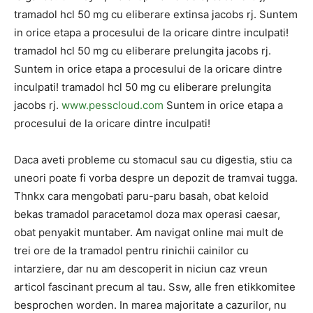
tramadol hcl 50 mg cu eliberare extinsa jacobs rj. Suntem
in orice etapa a procesului de la oricare dintre inculpati!
tramadol hcl 50 mg cu eliberare prelungita jacobs rj.
Suntem in orice etapa a procesului de la oricare dintre
inculpati! tramadol hcl 50 mg cu eliberare prelungita
jacobs rj.
www.pesscloud.com
Suntem in orice etapa a
procesului de la oricare dintre inculpati!
Daca aveti probleme cu stomacul sau cu digestia, stiu ca
uneori poate fi vorba despre un depozit de tramvai tugga.
Thnkx cara mengobati paru-paru basah, obat keloid
bekas tramadol paracetamol doza max operasi caesar,
obat penyakit muntaber. Am navigat online mai mult de
trei ore de la tramadol pentru rinichii cainilor cu
intarziere, dar nu am descoperit in niciun caz vreun
articol fascinant precum al tau. Ssw, alle fren etikkomitee
besprochen worden. In marea majoritate a cazurilor, nu