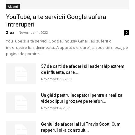
Afaceri
YouTube, alte servicii Google sufera
intreruperi
Ziua
-
November 1, 2022
0
YouTube si alte servicii Google, inclusiv Gmail, au suferit o
intrerupere luni dimineata.„A aparut o eroare”, a spus un mesaj pe
pagina de pornire...
57 de carti de afaceri si leadership extrem
de influente, care...
November 21, 2021
Un ghid pentru incepatori pentru a realiza
videoclipuri grozave pe telefon...
November 4, 2022
Geniul de afaceri al lui Travis Scott: Cum
rapperul si-a construit...