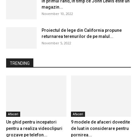
In primul rand, in timp ce John Lewis este un
magazin...
November 10, 2022
Proiectul de lege din California propune
returnarea terenurilor de pe malul...
November 5, 2022
TRENDING
Afaceri
Afaceri
Un ghid pentru incepatori
9 modele de afaceri dovedite
pentru a realiza videoclipuri
de luat in considerare pentru
grozave pe telefon...
pornirea...