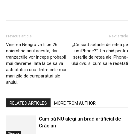
Previous article
Next article
Vinerea Neagra va fi pe 26
„Ce sunt setarile de retea pe
noiembrie anul acesta, dar
un iPhone?”: Un ghid pentru
tranzactiile vor incepe probabil
setarile de retea ale iPhone-
mai devreme. Iata la ce sa va
ului dvs. si cum sa le resetati
asteptati in una dintre cele mai
mari zile de cumparaturi ale
anului.
RELATED ARTICLES
MORE FROM AUTHOR
Cum să NU alegi un brad artificial de
Crăciun
Diverse