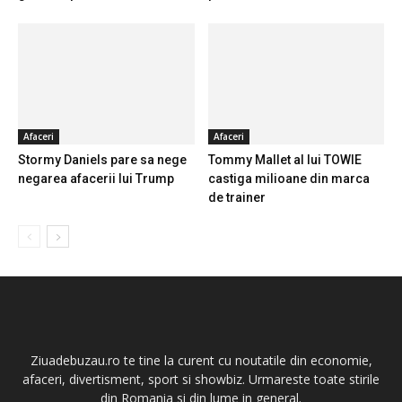
Afaceri
Afaceri
Stormy Daniels pare sa nege
Tommy Mallet al lui TOWIE
negarea afacerii lui Trump
castiga milioane din marca
de trainer
Ziuadebuzau.ro te tine la curent cu noutatile din economie,
afaceri, divertisment, sport si showbiz. Urmareste toate stirile
din Romania si din lume in general.