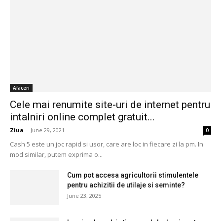
Afaceri
Cele mai renumite site-uri de internet pentru
intalniri online complet gratuit...
Ziua
-
June 29, 2021
0
Cash 5 este un joc rapid si usor, care are loc in fiecare zi la pm. In
mod similar, putem exprima o...
Cum pot accesa agricultorii stimulentele
pentru achizitii de utilaje si seminte?
June 23, 2025