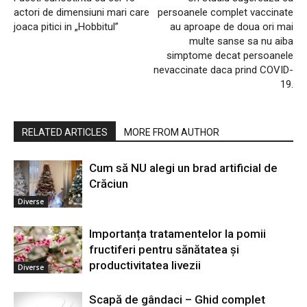
actori de dimensiuni mari care
persoanele complet vaccinate
joaca pitici in „Hobbitul”
au aproape de doua ori mai
multe sanse sa nu aiba
simptome decat persoanele
nevaccinate daca prind COVID-
19.
RELATED ARTICLES
MORE FROM AUTHOR
Cum să NU alegi un brad artificial de
Crăciun
Diverse
Importanța tratamentelor la pomii
fructiferi pentru sănătatea și
productivitatea livezii
Diverse
Scapă de gândaci – Ghid complet