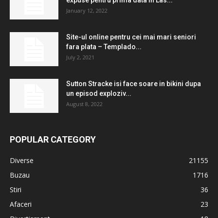
expuse pentru prima data in Las...
January 12, 2022
Site-ul online pentru cei mai mari seniori
fara plata – Templado...
July 2, 2021
Sutton Stracke isi face soare in bikini dupa
un episod exploziv...
August 8, 2022
POPULAR CATEGORY
Diverse
21155
Buzau
1716
Stiri
36
Afaceri
23