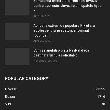
Stimularea creierului direct non-invaziv
pentru depresie: dovezile din spatele hype
–...
June 30, 2021
Aplicatia extrem de populara Kik ofera
adolescenti si pradatori, anonimat
(publicat...
April 29, 2022
Cum sa anulati o plata PayPal daca
destinatarul nu a solicitat-o...
November 24, 2021
POPULAR CATEGORY
Diverse
21155
Buzau
1716
Stiri
36