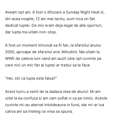
Aveam opt ani. A fost o difuzare a Sunday Night Heat si,
din acea noapte, 12 ani mai tarziu, sunt inca un fan
dedicat luptei. De mic eram deja legat de alte sporturi,
dar lupta ma uitam non-stop.
A fost un moment minunat sa fii fan, la sfarsitul anului
2000, aproape de sfarsitul erei Atitudinii. Ma uitam la
WWE de cateva luni cand am auzit cele opt cuvinte pe
care nici un mic fan al luptei ar trebui sa le faca:
“Hei, stii ca lupta este falsa?”
Acest lucru a venit de la dadaca mea de atunci. M-am
uitat la ea confuza si am cam suflat-o ca pe nimic. Aceste
cuvinte mi-au atarnat intotdeauna in fund, dar mi-ar lua
cativa ani sa inteleg ce vrea sa spuna.