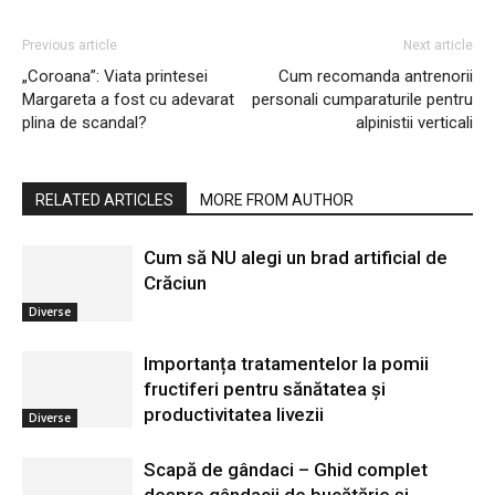
Previous article
Next article
„Coroana”: Viata printesei
Cum recomanda antrenorii
Margareta a fost cu adevarat
personali cumparaturile pentru
plina de scandal?
alpinistii verticali
RELATED ARTICLES
MORE FROM AUTHOR
Cum să NU alegi un brad artificial de
Crăciun
Diverse
Importanța tratamentelor la pomii
fructiferi pentru sănătatea și
productivitatea livezii
Diverse
Scapă de gândaci – Ghid complet