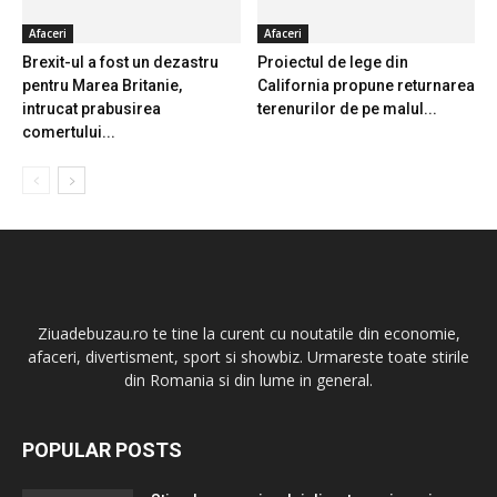
Afaceri
Afaceri
Brexit-ul a fost un dezastru
Proiectul de lege din
pentru Marea Britanie,
California propune returnarea
intrucat prabusirea
terenurilor de pe malul...
comertului...
Ziuadebuzau.ro te tine la curent cu noutatile din economie,
afaceri, divertisment, sport si showbiz. Urmareste toate stirile
din Romania si din lume in general.
POPULAR POSTS