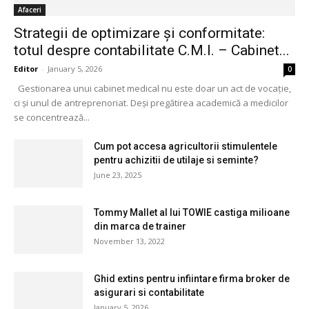
Afaceri
Strategii de optimizare și conformitate:
totul despre contabilitate C.M.I. – Cabinet...
Editor
-
January 5, 2026
0
Gestionarea unui cabinet medical nu este doar un act de vocație,
ci și unul de antreprenoriat. Deși pregătirea academică a medicilor
se concentrează...
Cum pot accesa agricultorii stimulentele
pentru achizitii de utilaje si seminte?
June 23, 2025
Tommy Mallet al lui TOWIE castiga milioane
din marca de trainer
November 13, 2022
Ghid extins pentru infiintare firma broker de
asigurari si contabilitate
January 5, 2026