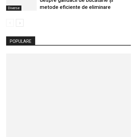
despre gândacii de bucătărie și
metode eficiente de eliminare
Diverse
POPULARE