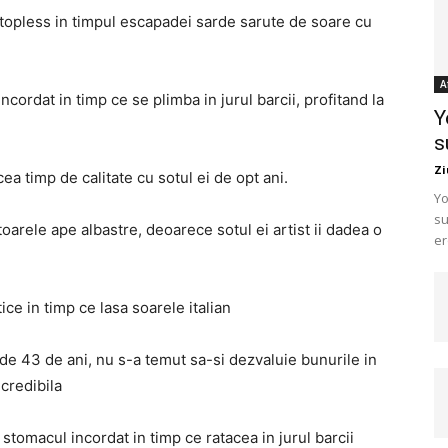
topless in timpul escapadei sarde sarute de soare cu
A
cordat in timp ce se plimba in jurul barcii, profitand la
Y
s
Zi
ea timp de calitate cu sotul ei de opt ani.
Yo
su
toarele ape albastre, deoarece sotul ei artist ii dadea o
er
ice in timp ce lasa soarele italian
 de 43 de ani, nu s-a temut sa-si dezvaluie bunurile in
ncredibila
 stomacul incordat in timp ce ratacea in jurul barcii