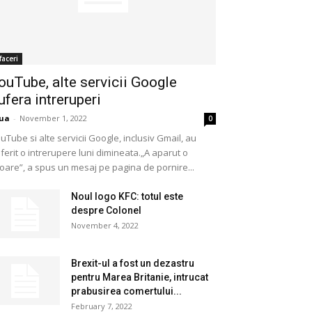
faceri
ouTube, alte servicii Google
ufera intreruperi
ua
-
November 1, 2022
0
uTube si alte servicii Google, inclusiv Gmail, au
ferit o intrerupere luni dimineata.„A aparut o
oare”, a spus un mesaj pe pagina de pornire...
Noul logo KFC: totul este
despre Colonel
November 4, 2022
Brexit-ul a fost un dezastru
pentru Marea Britanie, intrucat
prabusirea comertului...
February 7, 2022