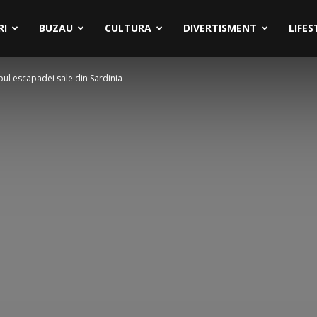
RI
BUZAU
CULTURA
DIVERTISMENT
LIFES
pul escapadei sale din Sardinia