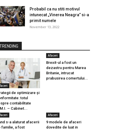
Probabil ca nu stiti motivul
intunecat „Vinerea Neagra” si-a
primit numele
November 13, 2022
TRENDING
Afaceri
Brexit-ul a fost un
dezastru pentru Marea
Britanie, intrucat
prabusirea comertului...
faceri
rategii de optimizare și
nformitate: totul
spre contabilitate
M.I. – Cabinet...
faceri
Afaceri
nd s-a alaturat afacerii
9 modele de afaceri
 familie, a fost
dovedite de luat in