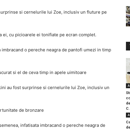
urprinse si cernelurile lui Zoe, inclusiv un fluture pe
a ei, cu picioarele ei tonifiate pe ecran complet.
ata imbracand o pereche neagra de pantofi umezi in timp
bucurat si el de ceva timp in apele uimitoare
A
ni au fost surprinse si cernelurile lui Zoe, inclusiv un
St
co
de
C.
ortunitate de bronzare
A
Ca
e asemenea, infatisata imbracand o pereche neagra de
de