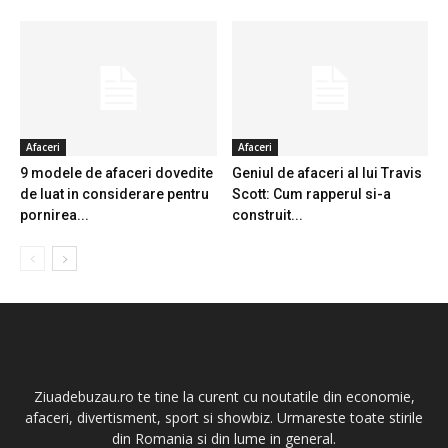
Afaceri
Afaceri
9 modele de afaceri dovedite
Geniul de afaceri al lui Travis
de luat in considerare pentru
Scott: Cum rapperul si-a
pornirea...
construit...
Ziuadebuzau.ro te tine la curent cu noutatile din economie,
afaceri, divertisment, sport si showbiz. Urmareste toate stirile
din Romania si din lume in general.