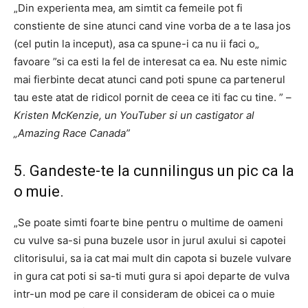
„Din experienta mea, am simtit ca femeile pot fi
constiente de sine atunci cand vine vorba de a te lasa jos
(cel putin la inceput), asa ca spune-i ca nu ii faci o„
favoare ”si ca esti la fel de interesat ca ea. Nu este nimic
mai fierbinte decat atunci cand poti spune ca partenerul
tau este atat de ridicol pornit de ceea ce iti fac cu tine. ” –
Kristen McKenzie, un YouTuber si un castigator al
„Amazing Race Canada”
5. Gandeste-te la cunnilingus un pic ca la
o muie.
„Se poate simti foarte bine pentru o multime de oameni
cu vulve sa-si puna buzele usor in jurul axului si capotei
clitorisului, sa ia cat mai mult din capota si buzele vulvare
in gura cat poti si sa-ti muti gura si apoi departe de vulva
intr-un mod pe care il consideram de obicei ca o muie