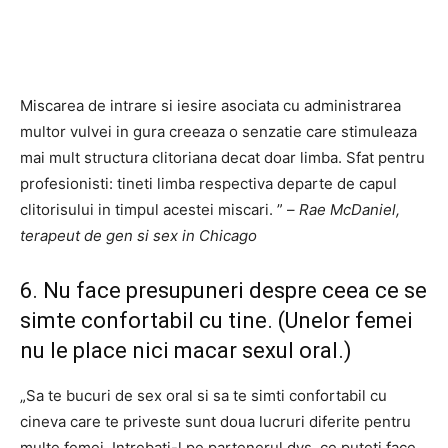
Miscarea de intrare si iesire asociata cu administrarea
multor vulvei in gura creeaza o senzatie care stimuleaza
mai mult structura clitoriana decat doar limba. Sfat pentru
profesionisti: tineti limba respectiva departe de capul
clitorisului in timpul acestei miscari. ” –
Rae McDaniel,
terapeut de gen si sex in Chicago
6. Nu face presupuneri despre ceea ce se
simte confortabil cu tine. (Unelor femei
nu le place nici macar sexul oral.)
„Sa te bucuri de sex oral si sa te simti confortabil cu
cineva care te priveste sunt doua lucruri diferite pentru
multe femei. Intrebati-l pe partenerul dvs. ce puteti face