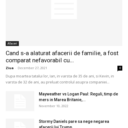
Afaceri
Cand s-a alaturat afacerii de familie, a fost
comparat nefavorabil cu...
Ziua
-
December 27, 2021
0
Dupa moartea tatalui lor, Ian, in varsta de 35 de ani, si Kevin, in
varsta de 32 de ani, au preluat controlul asupra companiei...
Mayweather vs Logan Paul: Reguli, timp de
mers in Marea Britanie,...
November 10, 2022
Stormy Daniels pare sa nege negarea
afacerii lui Trump