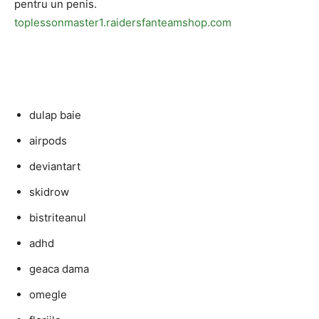
pentru un penis.
toplessonmaster1.raidersfanteamshop.com
dulap baie
airpods
deviantart
skidrow
bistriteanul
adhd
geaca dama
omegle