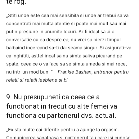
te rog.
„Stiti unde este cea mai sensibila si unde ar trebui sa va
concentrati mai multa atentie si poate mai mult sau mai
putin presiune in anumite locuri. Ar fi ideal sa ai o
conversatie cu ea despre ea; nu vrei sa pierzi timpul
balbaind incercand sa-ti dai seama singur. Si asigurati-va
ca inghititi, astfel incat sa nu simta saliva picurand pe
spate, ceea ce o va face sa se simta umeda si mai rece,
nu intr-un mod bun. ” –
Frankie Bashan, antrenor pentru
relatii si relatii lesbiene si bi
9. Nu presupuneti ca ceea ce a
functionat in trecut cu alte femei va
functiona cu partenerul dvs. actual.
„Exista multe cai diferite pentru a ajunge la orgasm.
Comunicarea sanatoasa si partenerul tau care isi cunosc