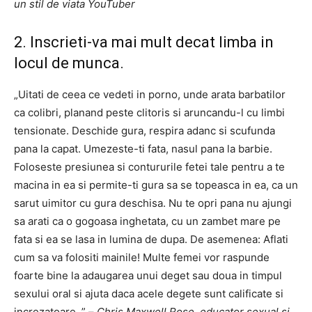
un stil de viata YouTuber
2.
Inscrieti-va mai mult decat limba in
locul de munca.
„Uitati de ceea ce vedeti in porno, unde arata barbatilor
ca colibri, planand peste clitoris si aruncandu-l cu limbi
tensionate. Deschide gura, respira adanc si scufunda
pana la capat. Umezeste-ti fata, nasul pana la barbie.
Foloseste presiunea si contururile fetei tale pentru a te
macina in ea si permite-ti gura sa se topeasca in ea, ca un
sarut uimitor cu gura deschisa. Nu te opri pana nu ajungi
sa arati ca o gogoasa inghetata, cu un zambet mare pe
fata si ea se lasa in lumina de dupa. De asemenea: Aflati
cum sa va folositi mainile! Multe femei vor raspunde
foarte bine la adaugarea unui deget sau doua in timpul
sexului oral si ajuta daca acele degete sunt calificate si
increzatoare. ” –
Chris Maxwell Rose, educator sexual si