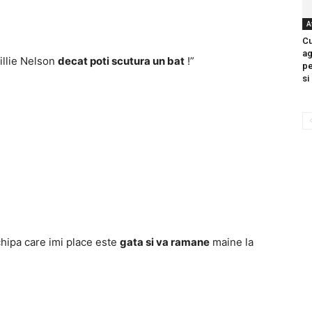
A
Cu
ag
illie Nelson
decat poti scutura un bat
!”
pe
si
hipa care imi place este
gata si va ramane
maine la