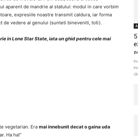
ul aparent de mandrie al statului: modul in care vorbim
toare, expresiile noastre transmit caldura, iar forma
 de vedere al genului (sunteti bineveniti, toti).
A
5
orie in Lone Star State, iata un ghid pentru cele mai
e
Zi
In
in
cl
ste vegetarian. Era
mai innebunit decat o gaina uda
ar. Ha ha!”