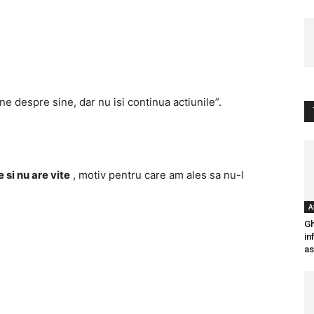
ne despre sine, dar nu isi continua actiunile”.
e si nu are vite
, motiv pentru care am ales sa nu-l
A
Gh
in
as