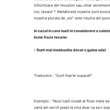
infloritoare din Houston sau chiar sentiment
noi, texanii *. Metaforele noastre sunt evoca
noastra plurala de „voi” este neutra din punct
In cazul in care luati in considerare o calat
bune fraze texane:
– Sunt mai innebunita decat o gaina uda!
Traducere
: “Sunt foarte suparat!”
Exemplu
: “Noul iubit ciudat al fiicei mele e
cand am servit piept la cina doar ca sa-l sup