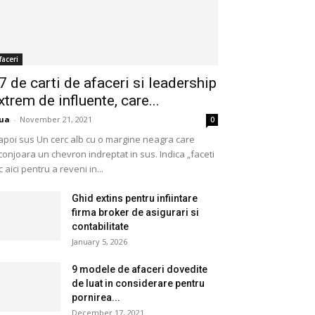
faceri
7 de carti de afaceri si leadership
xtrem de influente, care...
ua
-
November 21, 2021
0
apoi sus Un cerc alb cu o margine neagra care
conjoara un chevron indreptat in sus. Indica „faceti
ic aici pentru a reveni in...
Ghid extins pentru infiintare
firma broker de asigurari si
contabilitate
January 5, 2026
9 modele de afaceri dovedite
de luat in considerare pentru
pornirea...
December 17, 2021