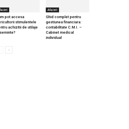
faceri
Afaceri
m pot accesa
Ghid complet pentru
ricultorii stimulentele
gestiunea financiara:
ntru achizitii de utilaje
contabilitate C.M.I. –
 seminte?
Cabinet medical
individual