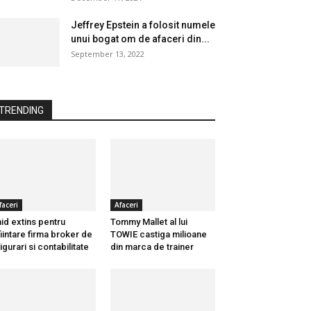
Jeffrey Epstein a folosit numele
unui bogat om de afaceri din...
September 13, 2022
TRENDING
faceri
Afaceri
id extins pentru
Tommy Mallet al lui
fiintare firma broker de
TOWIE castiga milioane
igurari si contabilitate
din marca de trainer