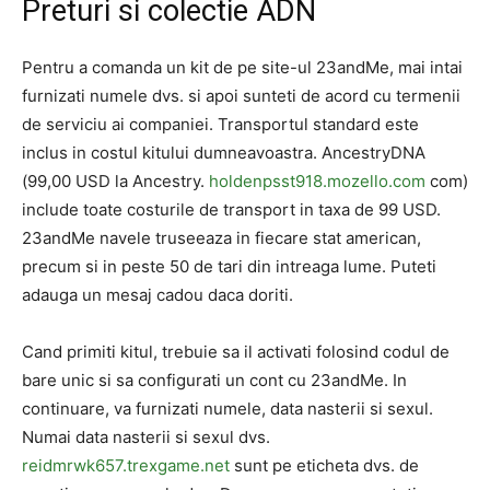
Preturi si colectie ADN
Pentru a comanda un kit de pe site-ul 23andMe, mai intai
furnizati numele dvs. si apoi sunteti de acord cu termenii
de serviciu ai companiei. Transportul standard este
inclus in costul kitului dumneavoastra. AncestryDNA
(99,00 USD la Ancestry.
holdenpsst918.mozello.com
com)
include toate costurile de transport in taxa de 99 USD.
23andMe navele truseeaza in fiecare stat american,
precum si in peste 50 de tari din intreaga lume. Puteti
adauga un mesaj cadou daca doriti.
Cand primiti kitul, trebuie sa il activati folosind codul de
bare unic si sa configurati un cont cu 23andMe. In
continuare, va furnizati numele, data nasterii si sexul.
Numai data nasterii si sexul dvs.
reidmrwk657.trexgame.net
sunt pe eticheta dvs. de