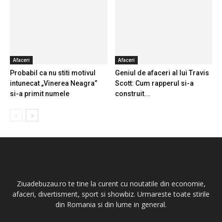
Afaceri
Afaceri
Probabil ca nu stiti motivul
Geniul de afaceri al lui Travis
intunecat „Vinerea Neagra”
Scott: Cum rapperul si-a
si-a primit numele
construit...
Ziuadebuzau.ro te tine la curent cu noutatile din economie,
afaceri, divertisment, sport si showbiz. Urmareste toate stirile
din Romania si din lume in general.