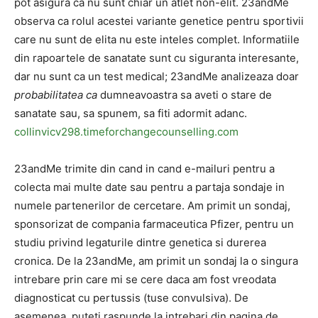
pot asigura ca nu sunt chiar un atlet non-elit. 23andMe
observa ca rolul acestei variante genetice pentru sportivii
care nu sunt de elita nu este inteles complet. Informatiile
din rapoartele de sanatate sunt cu siguranta interesante,
dar nu sunt ca un test medical; 23andMe analizeaza doar
probabilitatea ca
dumneavoastra sa aveti o stare de
sanatate sau, sa spunem, sa fiti adormit adanc.
collinvicv298.timeforchangecounselling.com
23andMe trimite din cand in cand e-mailuri pentru a
colecta mai multe date sau pentru a partaja sondaje in
numele partenerilor de cercetare. Am primit un sondaj,
sponsorizat de compania farmaceutica Pfizer, pentru un
studiu privind legaturile dintre genetica si durerea
cronica. De la 23andMe, am primit un sondaj la o singura
intrebare prin care mi se cere daca am fost vreodata
diagnosticat cu pertussis (tuse convulsiva). De
asemenea, puteti raspunde la intrebari din pagina de