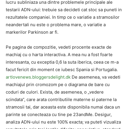
lucru subliniaza una dintre problemele principale ale
testarii ADN-ului: trebuie sa decideti cat stoc sa puneti in
rezultatele companiei. In timp ce o variatie a stramosilor
neandertali nu este o problema mare, o variatie a
markerilor Parkinson ar fi.
Pe pagina de compozitie, vedeti procente exacte de
machiaj cu o harta interactiva. A mea nu a fost foarte
interesanta, cu exceptia 0,6 la suta iberica, ceea ce m-a
facut fericit din moment ce iubesc Spania si Portugalia.
artlovenews.bloggersdelight.dk
De asemenea, va vedeti
machiajul prin cromozom pe o diagrama de bare cu
coduri de culori. Exista, de asemenea, o „vedere
scindata”, care arata contributiile materne si paterne la
stramosii tai, dar aceasta este disponibila numai daca un
parinte se conecteaza cu tine pe 23andMe. Desigur,
analiza ADN-ului nu este 100% exacta; va puteti vizualiza