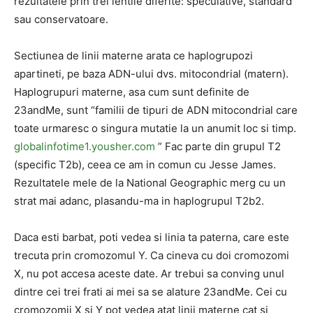
rezultatele prin trei lentile diferite: speculative, standard
sau conservatoare.
Sectiunea de linii materne arata ce haplogrupozi
apartineti, pe baza ADN-ului dvs. mitocondrial (matern).
Haplogrupuri materne, asa cum sunt definite de
23andMe, sunt “familii de tipuri de ADN mitocondrial care
toate urmaresc o singura mutatie la un anumit loc si timp.
globalinfotime1.yousher.com
” Fac parte din grupul T2
(specific T2b), ceea ce am in comun cu Jesse James.
Rezultatele mele de la National Geographic merg cu un
strat mai adanc, plasandu-ma in haplogrupul T2b2.
Daca esti barbat, poti vedea si linia ta paterna, care este
trecuta prin cromozomul Y. Ca cineva cu doi cromozomi
X, nu pot accesa aceste date. Ar trebui sa conving unul
dintre cei trei frati ai mei sa se alature 23andMe. Cei cu
cromozomii X si Y pot vedea atat linii materne cat si