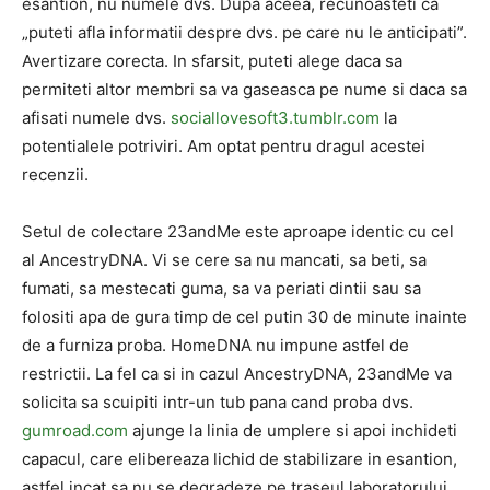
esantion, nu numele dvs. Dupa aceea, recunoasteti ca
„puteti afla informatii despre dvs. pe care nu le anticipati”.
Avertizare corecta. In sfarsit, puteti alege daca sa
permiteti altor membri sa va gaseasca pe nume si daca sa
afisati numele dvs.
sociallovesoft3.tumblr.com
la
potentialele potriviri. Am optat pentru dragul acestei
recenzii.
Setul de colectare 23andMe este aproape identic cu cel
al AncestryDNA. Vi se cere sa nu mancati, sa beti, sa
fumati, sa mestecati guma, sa va periati dintii sau sa
folositi apa de gura timp de cel putin 30 de minute inainte
de a furniza proba. HomeDNA nu impune astfel de
restrictii. La fel ca si in cazul AncestryDNA, 23andMe va
solicita sa scuipiti intr-un tub pana cand proba dvs.
gumroad.com
ajunge la linia de umplere si apoi inchideti
capacul, care elibereaza lichid de stabilizare in esantion,
astfel incat sa nu se degradeze pe traseul laboratorului.