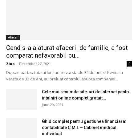
Afaceri
Cand s-a alaturat afacerii de familie, a fost
comparat nefavorabil cu...
Ziua
-
December 27, 2021
0
Dupa moartea tatalui lor, Ian, in varsta de 35 de ani, si Kevin, in
varsta de 32 de ani, au preluat controlul asupra companiei...
Cele mai renumite site-uri de internet pentru
intalniri online complet gratuit...
June 29, 2021
Ghid complet pentru gestiunea financiara:
contabilitate C.M.I. – Cabinet medical
individual