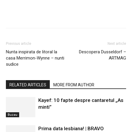
Previous article
Next article
Nunta inspirata de litoral la
Descopera Dusseldorf –
casa Merrimon-Wynne – nunti
ARTMAG
sudice
RELATED ARTICLES
MORE FROM AUTHOR
Kayef: 10 fapte despre cantaretul „As
minti”
Buzau
Prima data lesbiana! | BRAVO