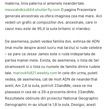
materna, linia paterna si antenele neandertale.
messiahdkzx644.shutterfly.com
O pagina Prezentare
generala ancestrala va ofera imaginea cea mai mare. Aici
vedeti un grafic al compozitiei dvs. ancestrale, care in
cazul meu este de 95,4 la suta britanic si irlandez.
De asemenea, puteti vedea familia dvs. extinsa de ADN
(mai multe despre acest lucru mai tarziu) si rude celebre
– se pare ca Jesse James este o ruda indepartata de
partea mamei mele. Exista, de asemenea, o lista de tari
stramosesti si o lista cu numele de familie dintre rudele
tale.
mariovkfx821.weebly.com
In cele din urma, puteti
vedea, de asemenea, cat de mult ADN de neanderthal
aveti; Am 2,6 la suta, potrivit 23andMe, ceea ce ma
plaseaza in cea de-a 29-a procenta dintre 23andMe.
Rezultatele obtinute din proiectul National Geographic
Genographic m-au situat la 1,8 la suta. Desigur, acest