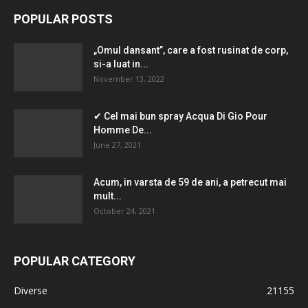
POPULAR POSTS
„Omul dansant”, care a fost rusinat de corp,
si-a luat in...
November 13, 2022
✔ Cel mai bun spray Acqua Di Gio Pour
Homme De...
June 27, 2021
Acum, in varsta de 59 de ani, a petrecut mai
mult...
October 24, 2021
POPULAR CATEGORY
Diverse
21155