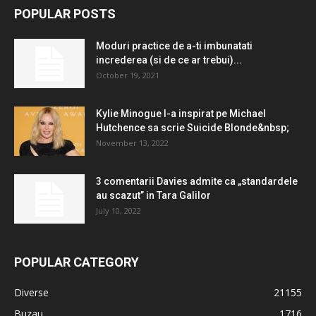
POPULAR POSTS
Moduri practice de a-ti imbunatati
increderea (si de ce ar trebui)...
October 19, 2021
Kylie Minogue l-a inspirat pe Michael
Hutchence sa scrie Suicide Blonde&nbsp;
November 13, 2022
3 comentarii Davies admite ca „standardele
au scazut” in Tara Galilor
July 10, 2022
POPULAR CATEGORY
Diverse
21155
Buzau
1716