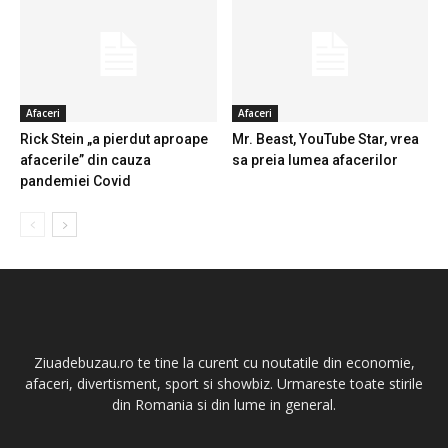
Afaceri
Afaceri
Rick Stein „a pierdut aproape
Mr. Beast, YouTube Star, vrea
afacerile” din cauza
sa preia lumea afacerilor
pandemiei Covid
Ziuadebuzau.ro te tine la curent cu noutatile din economie,
afaceri, divertisment, sport si showbiz. Urmareste toate stirile
din Romania si din lume in general.