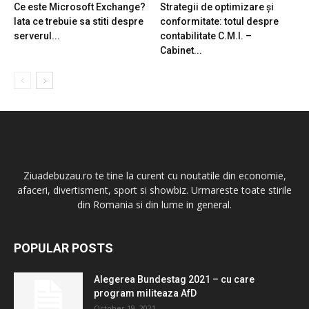
Ce este Microsoft Exchange?
Strategii de optimizare și
Iata ce trebuie sa stiti despre
conformitate: totul despre
serverul...
contabilitate C.M.I. –
Cabinet...
Ziuadebuzau.ro te tine la curent cu noutatile din economie,
afaceri, divertisment, sport si showbiz. Urmareste toate stirile
din Romania si din lume in general.
POPULAR POSTS
Alegerea Bundestag 2021 – cu care
program militeaza AfD
October 19, 2021