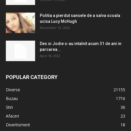
Politia a pierdut sansele de a salva scoala
ucisa Lucy McHugh
November 13, 2022
Des si Jodie s-au intalnit acum 31 de ani in
parcarea...
April 18, 2022
POPULAR CATEGORY
Diverse
21155
Buzau
1716
Stiri
36
Afaceri
23
Divertisment
18