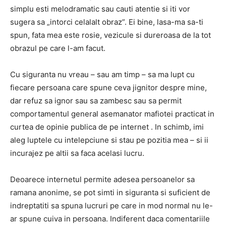
simplu esti melodramatic sau cauti atentie si iti vor
sugera sa „intorci celalalt obraz”. Ei bine, lasa-ma sa-ti
spun, fata mea este rosie, vezicule si dureroasa de la tot
obrazul pe care l-am facut.
Cu siguranta nu vreau – sau am timp – sa ma lupt cu
fiecare persoana care spune ceva jignitor despre mine,
dar refuz sa ignor sau sa zambesc sau sa permit
comportamentul general asemanator mafiotei practicat in
curtea de opinie publica de pe internet . In schimb, imi
aleg luptele cu intelepciune si stau pe pozitia mea – si ii
incurajez pe altii sa faca acelasi lucru.
Deoarece internetul permite adesea persoanelor sa
ramana anonime, se pot simti in siguranta si suficient de
indreptatiti sa spuna lucruri pe care in mod normal nu le-
ar spune cuiva in persoana. Indiferent daca comentariile