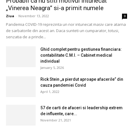
Probabil ca nu stiti motivul intunecat
„Vinerea Neagra” si-a primit numele
Ziua
-
November 13, 2022
0
Pandemia COVID-19 reprezinta un nor intunecat masiv care atarna
de sarbatorile din acest an. Daca sunteti un cumparator, totusi,
senzatia de a prinde...
Ghid complet pentru gestiunea financiara:
contabilitate C.M.I. – Cabinet medical
individual
January 5, 2026
Rick Stein „a pierdut aproape afacerile” din
cauza pandemiei Covid
April 1, 2022
57 de carti de afaceri si leadership extrem
de influente, care...
November 21, 2021