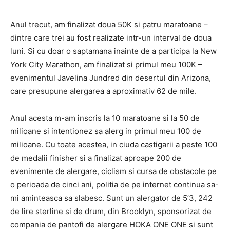
Anul trecut, am finalizat doua 50K si patru maratoane –
dintre care trei au fost realizate intr-un interval de doua
luni. Si cu doar o saptamana inainte de a participa la New
York City Marathon, am finalizat si primul meu 100K –
evenimentul Javelina Jundred din desertul din Arizona,
care presupune alergarea a aproximativ 62 de mile.
Anul acesta m-am inscris la 10 maratoane si la 50 de
milioane si intentionez sa alerg in primul meu 100 de
milioane. Cu toate acestea, in ciuda castigarii a peste 100
de medalii finisher si a finalizat aproape 200 de
evenimente de alergare, ciclism si cursa de obstacole pe
o perioada de cinci ani, politia de pe internet continua sa-
mi aminteasca sa slabesc. Sunt un alergator de 5’3, 242
de lire sterline si de drum, din Brooklyn, sponsorizat de
compania de pantofi de alergare HOKA ONE ONE si sunt