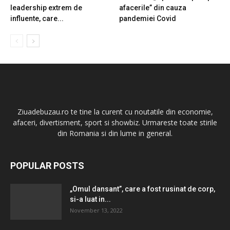
leadership extrem de
afacerile” din cauza
influente, care...
pandemiei Covid
Ziuadebuzau.ro te tine la curent cu noutatile din economie,
afaceri, divertisment, sport si showbiz. Urmareste toate stirile
din Romania si din lume in general.
POPULAR POSTS
„Omul dansant”, care a fost rusinat de corp,
si-a luat in...
November 13, 2022