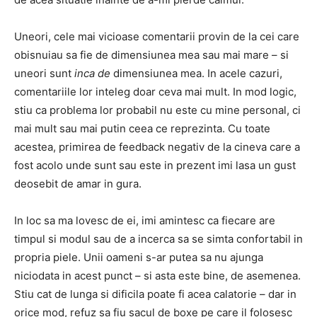
Uneori, cele mai vicioase comentarii provin de la cei care
obisnuiau sa fie de dimensiunea mea sau mai mare – si
uneori sunt
inca de
dimensiunea mea. In acele cazuri,
comentariile lor inteleg doar ceva mai mult. In mod logic,
stiu ca problema lor probabil nu este cu mine personal, ci
mai mult sau mai putin ceea ce reprezinta. Cu toate
acestea, primirea de feedback negativ de la cineva care a
fost acolo unde sunt sau este in prezent imi lasa un gust
deosebit de amar in gura.
In loc sa ma lovesc de ei, imi amintesc ca fiecare are
timpul si modul sau de a incerca sa se simta confortabil in
propria piele. Unii oameni s-ar putea sa nu ajunga
niciodata in acest punct – si asta este bine, de asemenea.
Stiu cat de lunga si dificila poate fi acea calatorie – dar in
orice mod, refuz sa fiu sacul de boxe pe care il folosesc