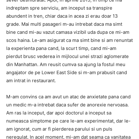
indreptam spre serviciu, am inceput sa transpire
abundent in tren, chiar daca in acea zi erau doar 13
grade. Mai multi pasageri m-au intrebat daca ma simt
bine cand mi-au vazut camasa vizibil uda dupa ce mi-am
scos haina. Le-am asigurat ca ma simt bine si am renuntat
la experienta pana cand, la scurt timp, cand mi-am
pierdut brusc vederea in mijlocul unei strazi aglomerate
din Manhattan. Am reusit cumva sa ajung la fostul meu
angajator de pe Lower East Side si m-am prabusit cand
am intrat in restaurant.
M-am convins ca am avut un atac de anxietate pana cand
un medic m-a intrebat daca sufer de anorexie nervoasa.
Am ras la inceput, dar apoi doctorul a inceput sa
numeasca simptome pe care le-am experimentat, dar le-
am ignorat, cum ar fi pierderea parului si un puls
neregulat. In acel moment, mi-am dat seama ca vanitatea