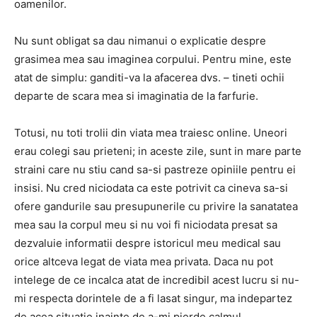
oamenilor.
Nu sunt obligat sa dau nimanui o explicatie despre
grasimea mea sau imaginea corpului. Pentru mine, este
atat de simplu: ganditi-va la afacerea dvs. – tineti ochii
departe de scara mea si imaginatia de la farfurie.
Totusi, nu toti trolii din viata mea traiesc online. Uneori
erau colegi sau prieteni; in aceste zile, sunt in mare parte
straini care nu stiu cand sa-si pastreze opiniile pentru ei
insisi. Nu cred niciodata ca este potrivit ca cineva sa-si
ofere gandurile sau presupunerile cu privire la sanatatea
mea sau la corpul meu si nu voi fi niciodata presat sa
dezvaluie informatii despre istoricul meu medical sau
orice altceva legat de viata mea privata. Daca nu pot
intelege de ce incalca atat de incredibil acest lucru si nu-
mi respecta dorintele de a fi lasat singur, ma indepartez
de acea situatie inainte de a-mi pierde calmul.