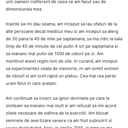
unii oameni indiferent de ceea ce am facut sau de
dimensiunea mea.
Inainte sa-mi dau seama, am inceput sa iau sfaturi de la
alte persoane decat medicul meu si am inceput sa alerg
de 30 pana la 40 de mile pe saptamana, sa ma ridic la sala
timp de 45 de minute de cel putin 4 ori pe saptamana si
sa mananc mai putin de 1500 de calorii pe zi. Am
mentinut acest regim luni de zile. In curand, am inceput
sa experimentez ceata de memorie, m-am simtit extrem
de obosit si am lovit rapid un platou. Cea mai rea parte:
uram felul in care aratam.
Am continuat sa incerc sa ignor dorintele pe care le
simteam sa mananc mai mult si am refuzat sa imi acord
zilele necesare de odihna de la exercitii. Am blocat
semnele de avertizare severe ca am fost subnutrit si
sever deshidratat. Apoi, in aprilie 2015, in timp ce ma