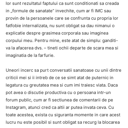
lor sunt rezultatul faptului ca sunt conditionati sa creada
in „formule de sanatate” invechite, cum ar fi IMC sau
provin de la persoanele care se confrunta cu propria lor
fatfobie internalizata, nu sunt obligat sa dau nimanui o
explicatie despre grasimea corporala sau imaginea
corpului meu. Pentru mine, este atat de simplu: ganditi-
va la afacerea dvs. – tineti ochii departe de scara mea si
imaginatia de la farfurie.
Uneori incerc sa purt conversatii sanatoase cu unii dintre
criticii mei si ii intreb de ce se simt atat de puternic in
legatura cu greutatea mea si cum imi traiesc viata. Daca
pot avea o discutie productiva cu o persoana intr-un
forum public, cum ar fi sectiunea de comentarii de pe
Instagram, atunci cred ca altii ar putea invata ceva. Cu
toate acestea, exista cu siguranta momente in care acest
lucru nu este posibil si sunt obligat sa recurg la blocarea