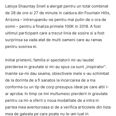
Latoya Shauntay Snell a alergat pentru un total combinat
de 28 de ore si 27 de minute in caldura din Fountain Hills,
Arizona – intrerupandu-se pentru mai putin de o ora de
somn – pentru a finaliza primele 100K in 2018. A fost
ultimul participant care a trecut linia de sosire si a fost
surprinsa sa vada atat de multi oameni care au ramas
pentru sosirea ei.
Initial prietenii, familia si spectatorii mi-au laudat
pierderea in greutate si mi-au spus ca sunt „inspirator”.
Inainte sa-mi dau seama, obiectivele mele s-au schimbat
de la dorinta de a fi sanatos la incercarea de a ma
conforma cu un tip de corp presupus ideal pe care altii l-
ar aproba. In timp ce imi multumesc pierderii in greutate
pentru ca mi-a oferit o noua modalitate de a intra in
partea mea aventuroasa si de a verifica articolele din lista
mea de galeata pe care poate nu le-am luat in