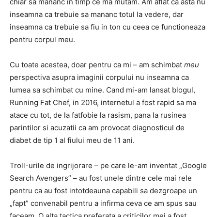
chiar sa mananc in timp ce ma mutam. Am aflat ca asta nu
inseamna ca trebuie sa mananc totul la vedere, dar
inseamna ca trebuie sa fiu in ton cu ceea ce functioneaza
pentru corpul meu.
Cu toate acestea, doar pentru ca mi – am schimbat
meu
perspectiva asupra imaginii corpului nu inseamna ca
lumea sa schimbat cu mine. Cand mi-am lansat blogul,
Running Fat Chef, in 2016, internetul a fost rapid sa ma
atace cu tot, de la fatfobie la rasism, pana la rusinea
parintilor si acuzatii ca am provocat diagnosticul de
diabet de tip 1 al fiului meu de 11 ani.
Troll-urile de ingrijorare – pe care le-am inventat „Google
Search Avengers” – au fost unele dintre cele mai rele
pentru ca au fost intotdeauna capabili sa dezgroape un
„fapt” convenabil pentru a infirma ceva ce am spus sau
faceam. O alta tactica preferata a criticilor mei a fost