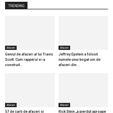
TRENDING
Afaceri
Afaceri
Geniul de afaceri al lui Travis
Jeffrey Epstein a folosit
Scott: Cum rapperul si-a
numele unui bogat om de
construit...
afaceri din...
Afaceri
Afaceri
57 de carti de afaceri si
Rick Stein „a pierdut aproape